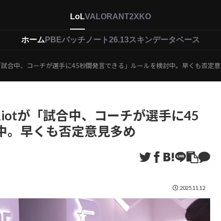
LoL
VALORANT
2XKO
ホーム
PBEパッチノート26.13
スキンデータベース
tが「試合中、コーチが選手に45秒間発言できる」ルールを検討中。早くも否定
Riotが「試合中、コーチが選手に45
中。早くも否定意見多め
2025.11.12