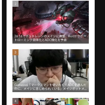
26.16でボットレーンのメイジに調整、Riotがサポー
トローミング弱体化とADC強化を予告
Gumayusi「マークスマンを使いたくてADCを選んだ
のに、メイジに苦しめられている」メイジボットメ
タに苦言