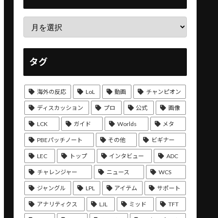
タグ
海外の反応
LoL
動画
チャンピオン
ディスカッション
プロ
公式
画像
LCK
ガイド
Worlds
メタ
PBEパッチノート
その他
ビギナー
LEC
トップ
インタビュー
ADC
チャレンジャー
ニュース
WCS
ジャングル
LPL
アイテム
サポート
アナリティクス
LJL
ミッド
TFT