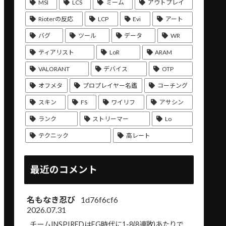
MSI
LCS
ミーム
アウトプレイ
Rioterの反応
LCP
Evi
アート
バグ
ツール
データ
WR
ティアリスト
LoR
ARAM
VALORANT
デバイス
OTP
オフメタ
プロプレイヤー名鑑
コーチング
スキン
FS
ワイリフ
アサシン
ランク
ストリーマー
Lo
テクニック
高レート
最近のコメント
名もなき忍び
1d76f6cf6
2026.07.31
チームINSPIREDはEG時代に1-8(8連敗)あたりで