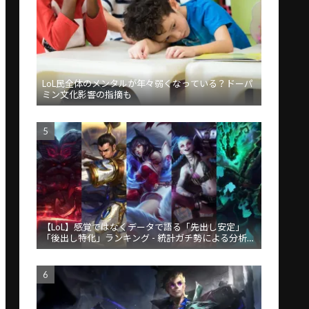
LoL民全体のメンタルが年々弱くなっている？ドーパ
ミン文化影響の指摘も
【LoL】感覚ではなくデータで語る「先出し安定」
「後出し特化」ランキング - 統計ガチ勢による分析が
話題