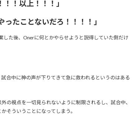
！！！以上！！！」
やったことないだろ！！！！」
を提案した後、Onerに何とかやらせようと説得していた側だけ
、試合中に神の声が下りてきて急に救われるというのはある
以外の視点を一切見られないように制限されるし、試合中、
とかそういうことになってしまう。