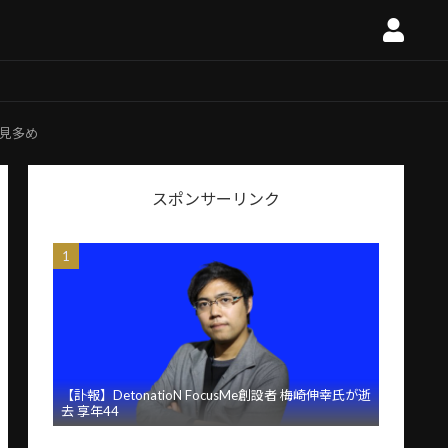
意見多め
スポンサーリンク
【訃報】DetonatioN FocusMe創設者 梅崎伸幸氏が逝
去 享年44