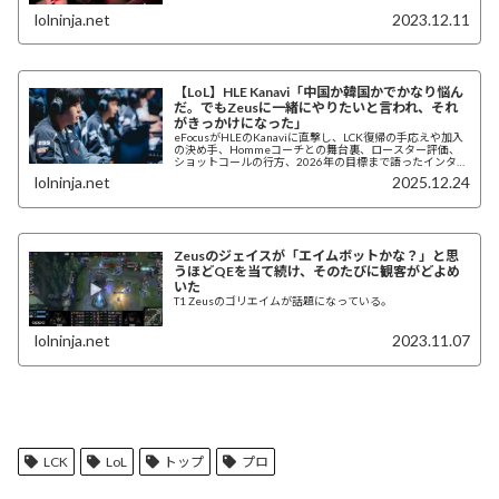
lolninja.net
2023.12.11
【LoL】HLE Kanavi「中国か韓国かでかなり悩ん
だ。でもZeusに一緒にやりたいと言われ、それ
がきっかけになった」
eFocusがHLEのKanaviに直撃し、LCK復帰の手応えや加入
の決め手、Hommeコーチとの舞台裏、ロースター評価、
ショットコールの行方、2026年の目標まで語ったインタビ
ューを紹介。
lolninja.net
2025.12.24
Zeusのジェイスが「エイムボットかな？」と思
うほどQEを当て続け、そのたびに観客がどよめ
いた
T1 Zeusのゴリエイムが話題になっている。
lolninja.net
2023.11.07
LCK
LoL
トップ
プロ