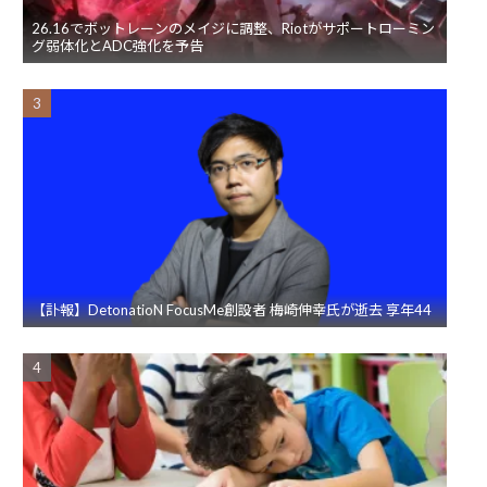
26.16でボットレーンのメイジに調整、Riotがサポートローミン
グ弱体化とADC強化を予告
【訃報】DetonatioN FocusMe創設者 梅崎伸幸氏が逝去 享年44