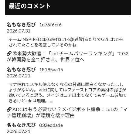
最近のコメント
名もなき忍び
1d76f6cf6
2026.07.31
チームINSPIREDはEG時代に1-8(8連敗)あたりでG2にわから
されてたことを考慮しているのかね
欧米勢大歓喜！「LoLチームパワーランキング」でG2
が韓国勢を全て押さえ、世界２位へ
名もなき忍び
18195aa15
2026.07.21
マナ枯れてスキル使えなくなるの普通に面白くなかったしし
ょうがないね。 adcに関してはファーストコアの素材の弱さが
効いていると思う。メイジはコア出来てなくてもゲーム参加で
きるけどadcは無理。 ...
ADCはもう必要ない？メイジボット論争：LoLの「マ
ナ管理崩壊」が環境を壊す理由
名もなき忍び
032edda1e
2026.07.21