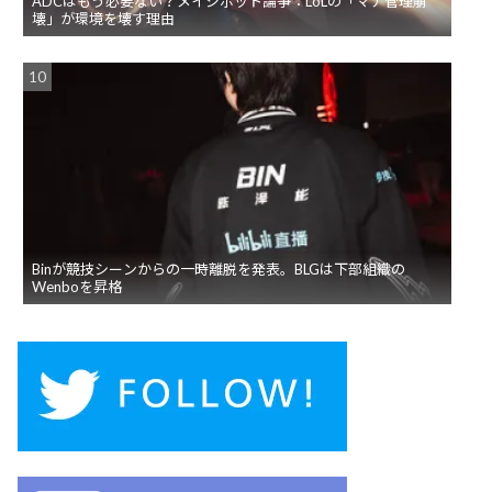
ADCはもう必要ない？メイジボット論争：LoLの「マナ管理崩
壊」が環境を壊す理由
Binが競技シーンからの一時離脱を発表。BLGは下部組織の
Wenboを昇格