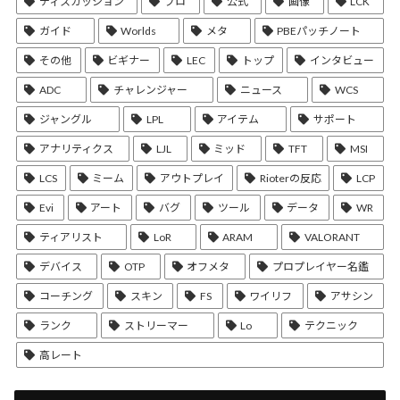
ディスカッション
プロ
公式
画像
LCK
ガイド
Worlds
メタ
PBEパッチノート
その他
ビギナー
LEC
トップ
インタビュー
ADC
チャレンジャー
ニュース
WCS
ジャングル
LPL
アイテム
サポート
アナリティクス
LJL
ミッド
TFT
MSI
LCS
ミーム
アウトプレイ
Rioterの反応
LCP
Evi
アート
バグ
ツール
データ
WR
ティアリスト
LoR
ARAM
VALORANT
デバイス
OTP
オフメタ
プロプレイヤー名鑑
コーチング
スキン
FS
ワイリフ
アサシン
ランク
ストリーマー
Lo
テクニック
高レート