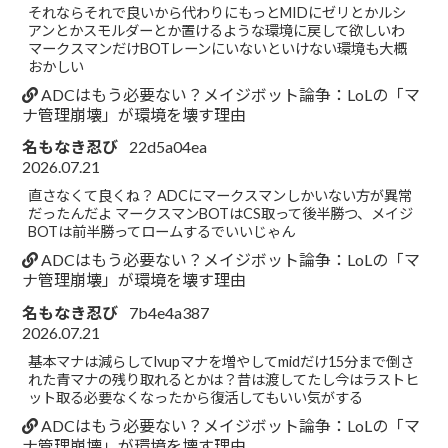
それならそれで良いから代わりにもっとMIDにゼリとかルシ
アンとかスモルダーとか置けるような環境に戻して欲しいわ
マークスマンだけBOTレーンにいないといけない環境も大概
おかしい
ADCはもう必要ない？メイジボット論争：LoLの「マ
ナ管理崩壊」が環境を壊す理由
名もなき忍び
22d5a04ea
2026.07.21
直さなくて良くね？ ADCにマークスマンしかいない方が異常
だったんだよ マークスマンBOTはCS取って後半勝つ、メイジ
BOTは前半勝ってロームするでいいじゃん
ADCはもう必要ない？メイジボット論争：LoLの「マ
ナ管理崩壊」が環境を壊す理由
名もなき忍び
7b4e4a387
2026.07.21
基本マナは減らしてlvupマナを増やしてmidだけ15分まで倒さ
れた青マナの残り取れるとかは？昔は渡してたし今はラストヒ
ット取る必要なくなったから復活してもいい気がする
ADCはもう必要ない？メイジボット論争：LoLの「マ
ナ管理崩壊」が環境を壊す理由