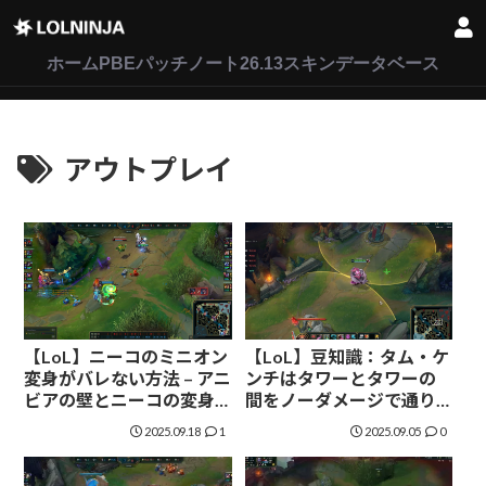
LoL
VALORANT
2XKO
ホーム
PBEパッチノート26.13
スキンデータベース
アウトプレイ
【LoL】ニーコのミニオン
【LoL】豆知識：タム・ケ
変身がバレない方法 – アニ
ンチはタワーとタワーの
ビアの壁とニーコの変身
間をノーダメージで通り
を組みわせたマル秘テク
抜けられる
2025.09.18
1
2025.09.05
0