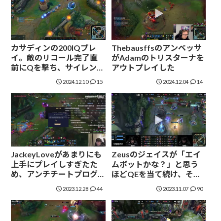
カサディンの200IQプレ
Thebausffsのアンベッサ
イ。敵のリコール完了直
がAdamのトリスターナを
前にQを撃ち、サイレンス
アウトプレイした
でテレポートによるレー
2024.12.10
15
2024.12.04
14
ン復帰を阻止
JackeyLoveがあまりにも
Zeusのジェイスが「エイ
上手にプレイしすぎたた
ムボットかな？」と思う
め、アンチチートプログ
ほどQEを当て続け、その
ラムに検知された
たびに観客がどよめいた
2023.12.28
44
2023.11.07
90