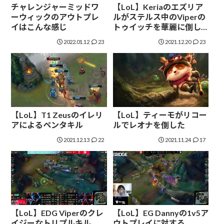
チャレンジャーミッドワ
【LoL】Keriaのエズリア
ーウィックのアウトプレ
ルがステルス中のViperの
イはこんな感じ
トゥイッチを華麗に倒し
た
2022.01.12
23
2021.12.20
23
【LoL】T1 Zeusのイレリ
【LoL】ティーモがリコー
アによるペンタキル
ルでレオナを倒した
2021.12.13
22
2021.11.24
17
【LoL】EDG Viperのクレ
【LoL】EG Dannyの1v5ア
イジーなトリプルキル
ウトプレイに対する