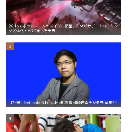
26.16でボットレーンのメイジに調整、Riotがサポートローミン
グ弱体化とADC強化を予告
【訃報】DetonatioN FocusMe創設者 梅崎伸幸氏が逝去 享年44