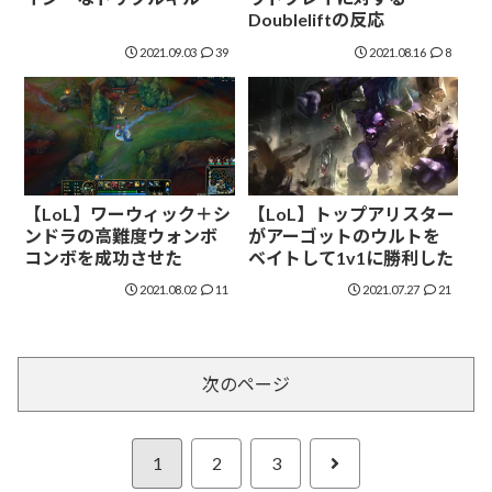
Doubleliftの反応
2021.09.03
39
2021.08.16
8
【LoL】ワーウィック＋シ
【LoL】トップアリスター
ンドラの高難度ウォンボ
がアーゴットのウルトを
コンボを成功させた
ベイトして1v1に勝利した
2021.08.02
11
2021.07.27
21
次のページ
次
1
2
3