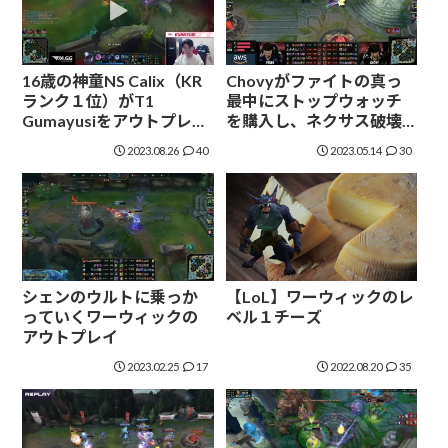
16歳の神童NS Calix（KR
Chovyがファイトの真っ
ランク１位）がT1
最中にストップウォッチ
Gumayusiをアウトプレイ
を購入し、ネクサス破壊
した
を防いで逆転勝利した
2023.08.26
40
2023.05.14
30
シェンのウルトに乗っか
【LoL】ワーウィックのレ
っていくワーウィックの
ベル１チーズ
アウトプレイ
2023.02.25
17
2022.08.20
35