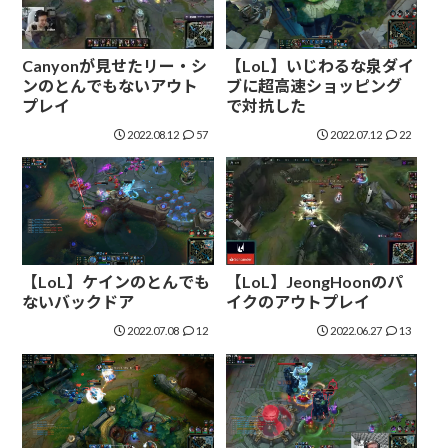
Canyonが見せたリー・シ
【LoL】いじわるな泉ダイ
ンのとんでもないアウト
ブに超高速ショッピング
プレイ
で対抗した
2022.08.12
57
2022.07.12
22
【LoL】ケインのとんでも
【LoL】JeongHoonのパ
ないバックドア
イクのアウトプレイ
2022.07.08
12
2022.06.27
13