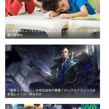
LoL民全体のメンタルが年々弱くなっている？ドーパミン文化影
響の指摘も
「簡単なアサシン」は存在自体が害悪？ロックとナフィーリは
本当にイージー枠なのか