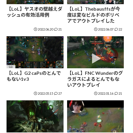
【LoL】ヤスオの壁越えダ
【LoL】Thebausffsが今
ッシュの有効活用例
度は変なビルドのボリベ
アでアウトプレイした
2022.06.20
21
2022.06.07
22
【LoL】G2 caPsのとんで
【LoL】FNC Wunderのグ
もない1v3
ラガスによるとんでもな
いアウトプレイ
2022.05.15
27
2022.01.16
21