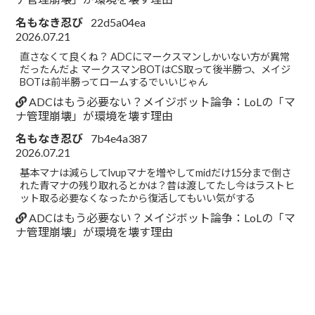
名もなき忍び
22d5a04ea
2026.07.21
直さなくて良くね？ ADCにマークスマンしかいない方が異常
だったんだよ マークスマンBOTはCS取って後半勝つ、メイジ
BOTは前半勝ってロームするでいいじゃん
ADCはもう必要ない？メイジボット論争：LoLの「マ
ナ管理崩壊」が環境を壊す理由
名もなき忍び
7b4e4a387
2026.07.21
基本マナは減らしてlvupマナを増やしてmidだけ15分まで倒さ
れた青マナの残り取れるとかは？昔は渡してたし今はラストヒ
ット取る必要なくなったから復活してもいい気がする
ADCはもう必要ない？メイジボット論争：LoLの「マ
ナ管理崩壊」が環境を壊す理由