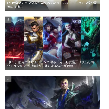
LoL民全体のメンタルが年々弱くなっている？ドーパミン文化影
響の指摘も
【LoL】感覚ではなくデータで語る「先出し安定」「後出し特
化」ランキング - 統計ガチ勢による分析が話題