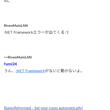
ね。
RivenMainLAN
.NET Frameworkエラーが出てくる :'(
>>RivenMainLAN
fumi24
うん、
.NET Framework
がないと動かないよ。
RunesReformed – Set your runes automatically!