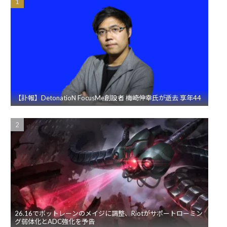
【訃報】DetonatioN FocusMe創設者 梅崎伸幸氏が逝去 享年44
26.16でボットレーンのメイジに調整、Riotがサポートローミン
グ弱体化とADC強化を予告