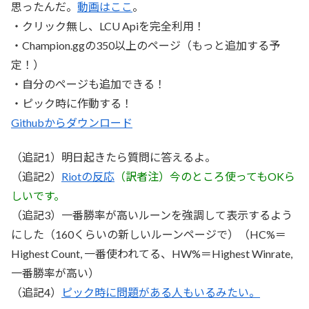
思ったんだ。
動画はここ
。
・クリック無し、LCU Apiを完全利用！
・Champion.ggの350以上のページ（もっと追加する予
定！）
・自分のページも追加できる！
・ピック時に作動する！
Githubからダウンロード
（追記1）明日起きたら質問に答えるよ。
（追記2）
Riotの反応
（訳者注）今のところ使ってもOKら
しいです。
（追記3）一番勝率が高いルーンを強調して表示するよう
にした（160くらいの新しいルーンページで）（HC%＝
Highest Count, 一番使われてる、HW%＝Highest Winrate,
一番勝率が高い）
（追記4）
ピック時に問題がある人もいるみたい。