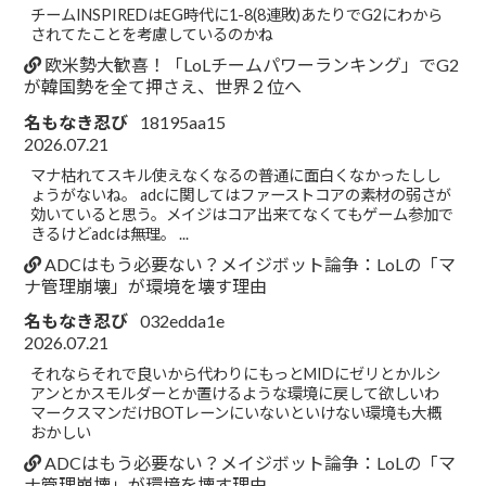
チームINSPIREDはEG時代に1-8(8連敗)あたりでG2にわから
されてたことを考慮しているのかね
欧米勢大歓喜！「LoLチームパワーランキング」でG2
が韓国勢を全て押さえ、世界２位へ
名もなき忍び
18195aa15
2026.07.21
マナ枯れてスキル使えなくなるの普通に面白くなかったしし
ょうがないね。 adcに関してはファーストコアの素材の弱さが
効いていると思う。メイジはコア出来てなくてもゲーム参加で
きるけどadcは無理。 ...
ADCはもう必要ない？メイジボット論争：LoLの「マ
ナ管理崩壊」が環境を壊す理由
名もなき忍び
032edda1e
2026.07.21
それならそれで良いから代わりにもっとMIDにゼリとかルシ
アンとかスモルダーとか置けるような環境に戻して欲しいわ
マークスマンだけBOTレーンにいないといけない環境も大概
おかしい
ADCはもう必要ない？メイジボット論争：LoLの「マ
ナ管理崩壊」が環境を壊す理由