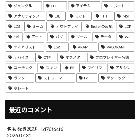
ジャングル
LPL
アイテム
サポート
アナリティクス
LJL
ミッド
TFT
MSI
LCS
ミーム
アウトプレイ
Rioterの反応
LCP
Evi
アート
バグ
ツール
データ
WR
ティアリスト
LoR
ARAM
VALORANT
デバイス
OTP
オフメタ
プロプレイヤー名鑑
コーチング
スキン
FS
ワイリフ
アサシン
ランク
ストリーマー
Lo
テクニック
高レート
最近のコメント
名もなき忍び
1d76f6cf6
2026.07.31