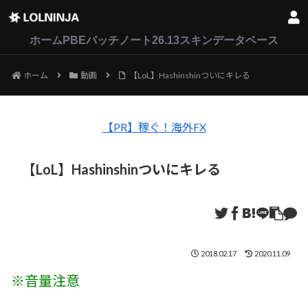
LoL
VALORANT
2XKO
ホーム
PBEパッチノート26.13
スキンデータベース
ホーム
動画
【LoL】Hashinshinついにキレる
【PR】稼ぐ！海外FX
【LoL】Hashinshinついにキレる
2018.02.17
2020.11.09
※音量注意