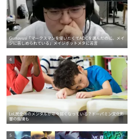
Gumayusi「マークスマンを使いたくてADCを選んだのに、メイ
ジに苦しめられている」メイジボットメタに苦言
LoL民全体のメンタルが年々弱くなっている？ドーパミン文化影
響の指摘も