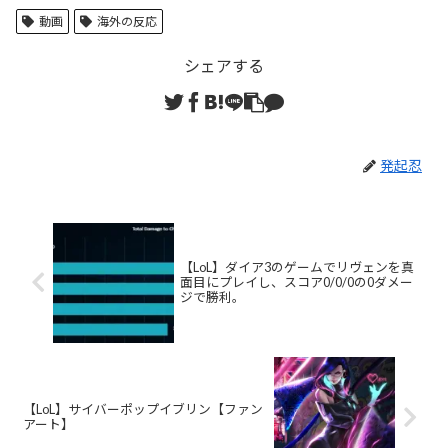
動画
海外の反応
シェアする
発起忍
【LoL】ダイア3のゲームでリヴェンを真
面目にプレイし、スコア0/0/0の0ダメー
ジで勝利。
【LoL】サイバーポップイブリン【ファン
アート】