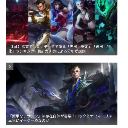
【LoL】感覚ではなくデータで語る「先出し安定」「後出し特
化」ランキング - 統計ガチ勢による分析が話題
「簡単なアサシン」は存在自体が害悪？ロックとナフィーリは
本当にイージー枠なのか