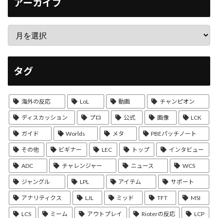
アーカイブ
タグ
海外の反応
LoL
動画
チャンピオン
ディスカッション
プロ
公式
画像
LCK
ガイド
Worlds
メタ
PBEパッチノート
その他
ビギナー
LEC
トップ
インタビュー
ADC
チャレンジャー
ニュース
WCS
ジャングル
LPL
アイテム
サポート
アナリティクス
LJL
ミッド
TFT
MSI
LCS
ミーム
アウトプレイ
Rioterの反応
LCP