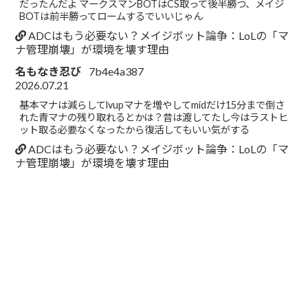
だったんだよ マークスマンBOTはCS取って後半勝つ、メイジ
BOTは前半勝ってロームするでいいじゃん
ADCはもう必要ない？メイジボット論争：LoLの「マ
ナ管理崩壊」が環境を壊す理由
名もなき忍び
7b4e4a387
2026.07.21
基本マナは減らしてlvupマナを増やしてmidだけ15分まで倒さ
れた青マナの残り取れるとかは？昔は渡してたし今はラストヒ
ット取る必要なくなったから復活してもいい気がする
ADCはもう必要ない？メイジボット論争：LoLの「マ
ナ管理崩壊」が環境を壊す理由