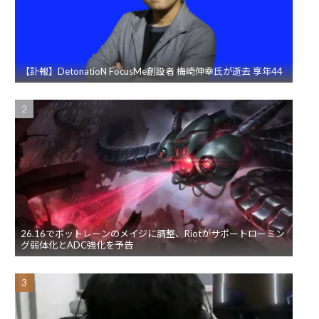
【訃報】DetonatioN FocusMe創設者 梅崎伸幸氏が逝去 享年44
26.16でボットレーンのメイジに調整、Riotがサポートローミン
グ弱体化とADC強化を予告