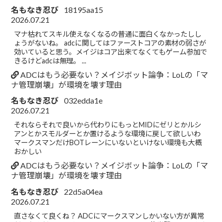
名もなき忍び
18195aa15
2026.07.21
マナ枯れてスキル使えなくなるの普通に面白くなかったしし
ょうがないね。 adcに関してはファーストコアの素材の弱さが
効いていると思う。メイジはコア出来てなくてもゲーム参加で
きるけどadcは無理。 ...
ADCはもう必要ない？メイジボット論争：LoLの「マ
ナ管理崩壊」が環境を壊す理由
名もなき忍び
032edda1e
2026.07.21
それならそれで良いから代わりにもっとMIDにゼリとかルシ
アンとかスモルダーとか置けるような環境に戻して欲しいわ
マークスマンだけBOTレーンにいないといけない環境も大概
おかしい
ADCはもう必要ない？メイジボット論争：LoLの「マ
ナ管理崩壊」が環境を壊す理由
名もなき忍び
22d5a04ea
2026.07.21
直さなくて良くね？ ADCにマークスマンしかいない方が異常