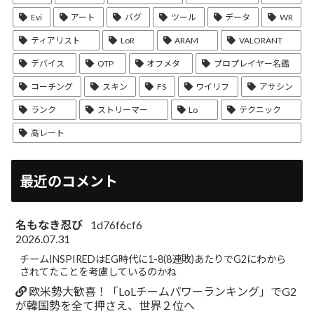
Evi
アート
バグ
ツール
データ
WR
ティアリスト
LoR
ARAM
VALORANT
デバイス
OTP
オフメタ
プロプレイヤー名鑑
コーチング
スキン
FS
ワイリフ
アサシン
ランク
ストリーマー
Lo
テクニック
高レート
最近のコメント
名もなき忍び
1d76f6cf6
2026.07.31
チームINSPIREDはEG時代に1-8(8連敗)あたりでG2にわから
されてたことを考慮しているのかね
欧米勢大歓喜！「LoLチームパワーランキング」でG2
が韓国勢を全て押さえ、世界２位へ