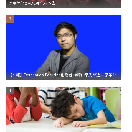
グ弱体化とADC強化を予告
【訃報】DetonatioN FocusMe創設者 梅崎伸幸氏が逝去 享年44