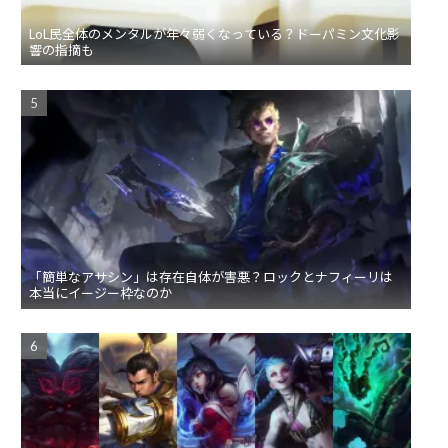
LoL民全体のメンタルが年々弱くなっている？ドーパミン文化影
響の指摘も
「簡単なアサシン」は存在自体が害悪？ロックとナフィーリは
本当にイージー枠なのか