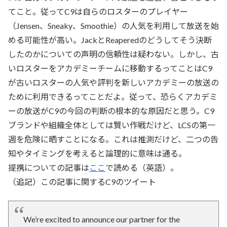
てこと。従ってC9は自らのロスターのプレイヤー
（Jensen、Sneaky、Smoothie）の人気を利用して放送を始
める可能性が高い。JackとReaperedのどうしてそう決断
したのかについての声明の信頼性は疑わない。しかし、古
いロスターをアカデミーチームに移動するってことはC9
が古いロスターの人気や評判を新しいアカデミーの放送の
ために利用できるってことだよ。従って、恐らくアカデミ
ーの放送がC9の今回の判断の根本的な原因だと思う。C9
ブランドや組織全体としては賢い作戦だけど、LCSの第一
週を危険に晒すことになる。これは推測だけど、二つの告
知やタイミングを考えると論理的に意味は通る。
提携についての記事は
ここ
で読める（英語）。
（追記）この記事に関するC9のツイート
We’re excited to announce our partner for the