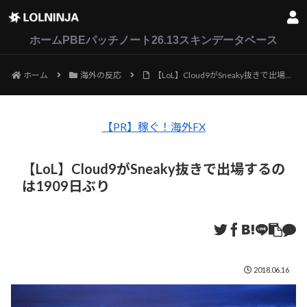
LoL
VALORANT
2XKO
ホーム
PBEパッチノート26.13
スキンデータベース
ホーム
海外の反応
【LoL】Cloud9がSneaky抜きで出場するのは1909日ぶり
【PR】稼ぐ！海外FX
【LoL】Cloud9がSneaky抜きで出場するの
は1909日ぶり
2018.06.16