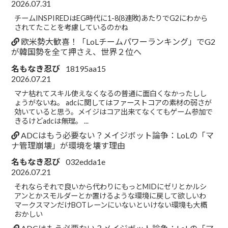
2026.07.31
チームINSPIREDはEG時代に1-8(8連敗)あたりでG2にわから
されてたことを考慮しているのかね
欧米勢大歓喜！「LoLチームパワーランキング」でG2
が韓国勢を全て押さえ、世界２位へ
名もなき忍び
18195aa15
2026.07.21
マナ枯れてスキル使えなくなるの普通に面白くなかったしし
ょうがないね。 adcに関してはファーストコアの素材の弱さが
効いていると思う。メイジはコア出来てなくてもゲーム参加で
きるけどadcは無理。 ...
ADCはもう必要ない？メイジボット論争：LoLの「マ
ナ管理崩壊」が環境を壊す理由
名もなき忍び
032edda1e
2026.07.21
それならそれで良いから代わりにもっとMIDにゼリとかルシ
アンとかスモルダーとか置けるような環境に戻して欲しいわ
マークスマンだけBOTレーンにいないといけない環境も大概
おかしい