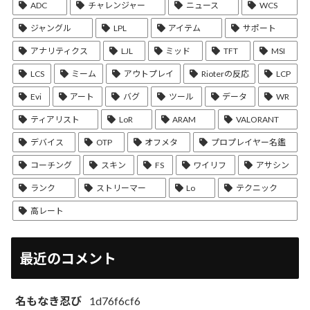
ADC
チャレンジャー
ニュース
WCS
ジャングル
LPL
アイテム
サポート
アナリティクス
LJL
ミッド
TFT
MSI
LCS
ミーム
アウトプレイ
Rioterの反応
LCP
Evi
アート
バグ
ツール
データ
WR
ティアリスト
LoR
ARAM
VALORANT
デバイス
OTP
オフメタ
プロプレイヤー名鑑
コーチング
スキン
FS
ワイリフ
アサシン
ランク
ストリーマー
Lo
テクニック
高レート
最近のコメント
名もなき忍び
1d76f6cf6