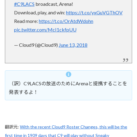
#C9LACS
broadcast, Arena!
Download, play, and win:
https://t.co/yxGuVGThOV
Read more:
https://t.co/OrAtdWdohn
pic.twitter.com/McI1ckfpUU
— Cloud9 (@Cloud9)
June 13, 2018
（訳）C9LACSの放送のためにArenaと提携することを
発表するよ！
翻訳元:
With the recent Cloud9 Roster Changes, this will be the
first time in 1909 days that C9 will play without Sneaky