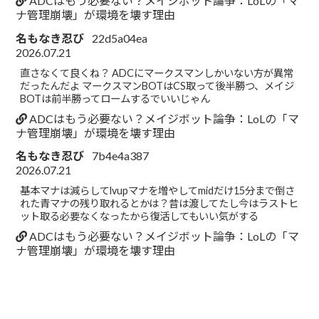
ADCはもう必要ない？メイジボット論争：LoLの「マ
ナ管理崩壊」が環境を壊す理由
名もなき忍び
22d5a04ea
2026.07.21
直さなくて良くね？ ADCにマークスマンしかいない方が異常
だったんだよ マークスマンBOTはCS取って後半勝つ、メイジ
BOTは前半勝ってロームするでいいじゃん
ADCはもう必要ない？メイジボット論争：LoLの「マ
ナ管理崩壊」が環境を壊す理由
名もなき忍び
7b4e4a387
2026.07.21
基本マナは減らしてlvupマナを増やしてmidだけ15分まで倒さ
れた青マナの残り取れるとかは？昔は渡してたし今はラストヒ
ット取る必要なくなったから復活してもいい気がする
ADCはもう必要ない？メイジボット論争：LoLの「マ
ナ管理崩壊」が環境を壊す理由