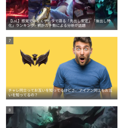
【LoL】感覚ではなくデータで語る「先出し安定」「後出し特
化」ランキング - 統計ガチ勢による分析が話題
チャレ同士ってお互いを知ってるけどさ、アイアン同士もお互
いを知ってるの？