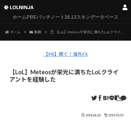
LoL
VALORANT
2XKO
ホーム
PBEパッチノート26.13
スキンデータベース
ホーム
動画
【LoL】Meteosが栄光に満ちたLoLクライアントを経験した
【PR】稼ぐ！海外FX
【LoL】Meteosが栄光に満ちたLoLクライ
アントを経験した
2018.06.20
2019.05.05