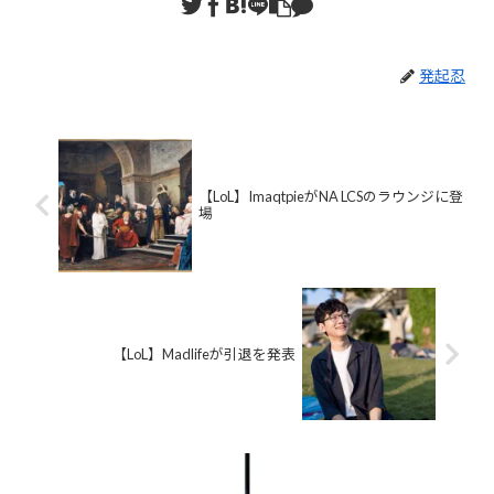
発起忍
【LoL】ImaqtpieがNA LCSのラウンジに登
場
【LoL】Madlifeが引退を発表