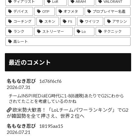
ティアリスト
LoR
ARAM
VALORANT
デバイス
OTP
オフメタ
プロプレイヤー名鑑
コーチング
スキン
FS
ワイリフ
アサシン
ランク
ストリーマー
Lo
テクニック
高レート
最近のコメント
名もなき忍び
1d76f6cf6
2026.07.31
チームINSPIREDはEG時代に1-8(8連敗)あたりでG2にわから
されてたことを考慮しているのかね
欧米勢大歓喜！「LoLチームパワーランキング」でG2
が韓国勢を全て押さえ、世界２位へ
名もなき忍び
18195aa15
2026.07.21