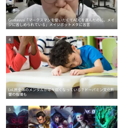
Gumayusi「マークスマンを使いたくてADCを選んだのに、メイ
ジに苦しめられている」メイジボットメタに苦言
LoL民全体のメンタルが年々弱くなっている？ドーパミン文化影
響の指摘も