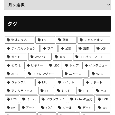
タグ
海外の反応
LoL
動画
チャンピオン
ディスカッション
プロ
公式
画像
LCK
ガイド
Worlds
メタ
PBEパッチノート
その他
ビギナー
LEC
トップ
インタビュー
ADC
チャレンジャー
ニュース
WCS
ジャングル
LPL
アイテム
サポート
アナリティクス
LJL
ミッド
TFT
MSI
LCS
ミーム
アウトプレイ
Rioterの反応
LCP
Evi
アート
バグ
ツール
データ
WR