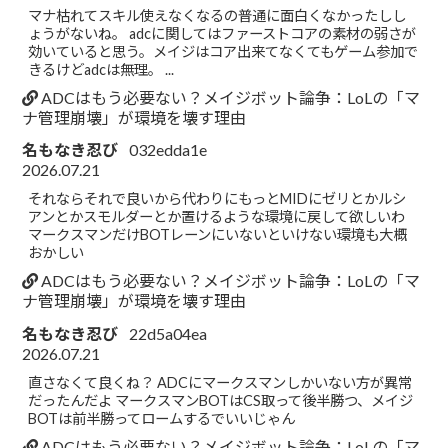
マナ枯れてスキル使えなくなるの普通に面白くなかったしし
ょうがないね。 adcに関してはファーストコアの素材の弱さが
効いていると思う。メイジはコア出来てなくてもゲーム参加で
きるけどadcは無理。 ...
ADCはもう必要ない？メイジボット論争：LoLの「マ
ナ管理崩壊」が環境を壊す理由
名もなき忍び
032edda1e
2026.07.21
それならそれで良いから代わりにもっとMIDにゼリとかルシ
アンとかスモルダーとか置けるような環境に戻して欲しいわ
マークスマンだけBOTレーンにいないといけない環境も大概
おかしい
ADCはもう必要ない？メイジボット論争：LoLの「マ
ナ管理崩壊」が環境を壊す理由
名もなき忍び
22d5a04ea
2026.07.21
直さなくて良くね？ ADCにマークスマンしかいない方が異常
だったんだよ マークスマンBOTはCS取って後半勝つ、メイジ
BOTは前半勝ってロームするでいいじゃん
ADCはもう必要ない？メイジボット論争：LoLの「マ