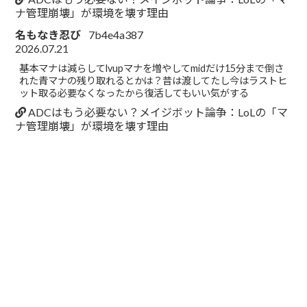
ナ管理崩壊」が環境を壊す理由
名もなき忍び
7b4e4a387
2026.07.21
基本マナは減らしてlvupマナを増やしてmidだけ15分まで倒さ
れた青マナの残り取れるとかは？昔は渡してたし今はラストヒ
ット取る必要なくなったから復活してもいい気がする
ADCはもう必要ない？メイジボット論争：LoLの「マ
ナ管理崩壊」が環境を壊す理由