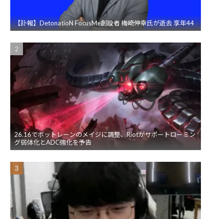
【訃報】DetonatioN FocusMe創設者 梅崎伸幸氏が逝去 享年44
26.16でボットレーンのメイジに調整、Riotがサポートローミン
グ弱体化とADC強化を予告