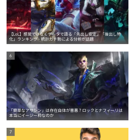
【LoL】感覚ではなくデータで語る「先出し安定」「後出し特
化」ランキング - 統計ガチ勢による分析が話題
「簡単なアサシン」は存在自体が害悪？ロックとナフィーリは
本当にイージー枠なのか