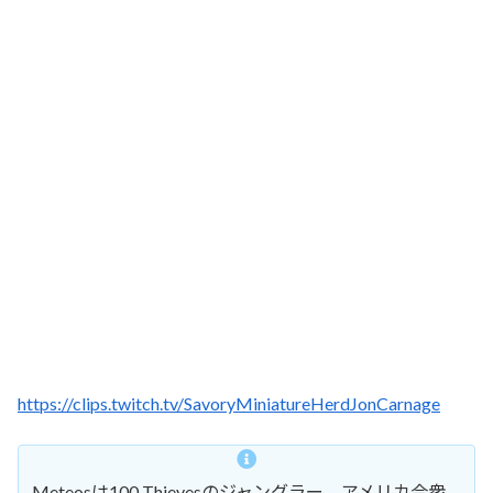
https://clips.twitch.tv/SavoryMiniatureHerdJonCarnage
Meteosは100 Thievesのジャングラー。アメリカ合衆