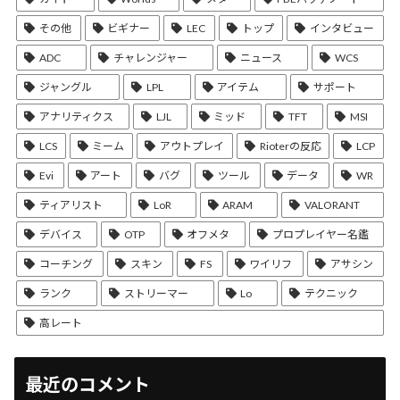
その他
ビギナー
LEC
トップ
インタビュー
ADC
チャレンジャー
ニュース
WCS
ジャングル
LPL
アイテム
サポート
アナリティクス
LJL
ミッド
TFT
MSI
LCS
ミーム
アウトプレイ
Rioterの反応
LCP
Evi
アート
バグ
ツール
データ
WR
ティアリスト
LoR
ARAM
VALORANT
デバイス
OTP
オフメタ
プロプレイヤー名鑑
コーチング
スキン
FS
ワイリフ
アサシン
ランク
ストリーマー
Lo
テクニック
高レート
最近のコメント