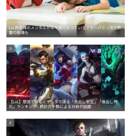
LoL民全体のメンタルが年々弱くなっている？ドーパミン文化影
響の指摘も
【LoL】感覚ではなくデータで語る「先出し安定」「後出し特
化」ランキング - 統計ガチ勢による分析が話題