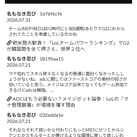
名もなき忍び
1d76f6cf6
2026.07.31
チームINSPIREDはEG時代に1-8(8連敗)あたりでG2にわから
されてたことを考慮しているのかね
欧米勢大歓喜！「LoLチームパワーランキング」でG2
が韓国勢を全て押さえ、世界２位へ
名もなき忍び
18195aa15
2026.07.21
マナ枯れてスキル使えなくなるの普通に面白くなかったしし
ょうがないね。 adcに関してはファーストコアの素材の弱さが
効いていると思う。メイジはコア出来てなくてもゲーム参加で
きるけどadcは無理。 ...
ADCはもう必要ない？メイジボット論争：LoLの「マ
ナ管理崩壊」が環境を壊す理由
名もなき忍び
032edda1e
2026.07.21
それならそれで良いから代わりにもっとMIDにゼリとかルシ
アンとかスモルダーとか置けるような環境に戻して欲しいわ