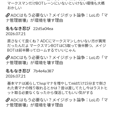
マークスマンだけBOTレーンにいないといけない環境も大概
おかしい
ADCはもう必要ない？メイジボット論争：LoLの「マ
ナ管理崩壊」が環境を壊す理由
名もなき忍び
22d5a04ea
2026.07.21
直さなくて良くね？ ADCにマークスマンしかいない方が異常
だったんだよ マークスマンBOTはCS取って後半勝つ、メイジ
BOTは前半勝ってロームするでいいじゃん
ADCはもう必要ない？メイジボット論争：LoLの「マ
ナ管理崩壊」が環境を壊す理由
名もなき忍び
7b4e4a387
2026.07.21
基本マナは減らしてlvupマナを増やしてmidだけ15分まで倒さ
れた青マナの残り取れるとかは？昔は渡してたし今はラストヒ
ット取る必要なくなったから復活してもいい気がする
ADCはもう必要ない？メイジボット論争：LoLの「マ
ナ管理崩壊」が環境を壊す理由