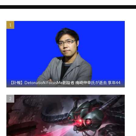
【訃報】DetonatioN FocusMe創設者 梅崎伸幸氏が逝去 享年44