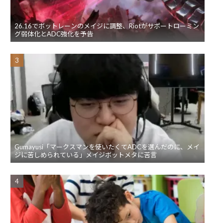
26.16でボットレーンのメイジに調整、Riotがサポートローミン
グ弱体化とADC強化を予告
Gumayusi「マークスマンを使いたくてADCを選んだのに、メイ
ジに苦しめられている」メイジボットメタに苦言