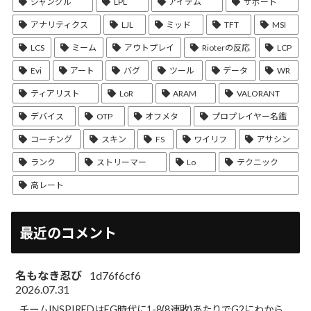
ジャングル
LPL
アイテム
サポート
アナリティクス
LJL
ミッド
TFT
MSI
LCS
ミーム
アウトプレイ
Rioterの反応
LCP
Evi
アート
バグ
ツール
データ
WR
ティアリスト
LoR
ARAM
VALORANT
デバイス
OTP
オフメタ
プロプレイヤー名鑑
コーチング
スキン
FS
ワイリフ
アサシン
ランク
ストリーマー
Lo
テクニック
高レート
最近のコメント
名もなき忍び
1d76f6cf6
2026.07.31
チームINSPIREDはEG時代に1-8(8連敗)あたりでG2にわから