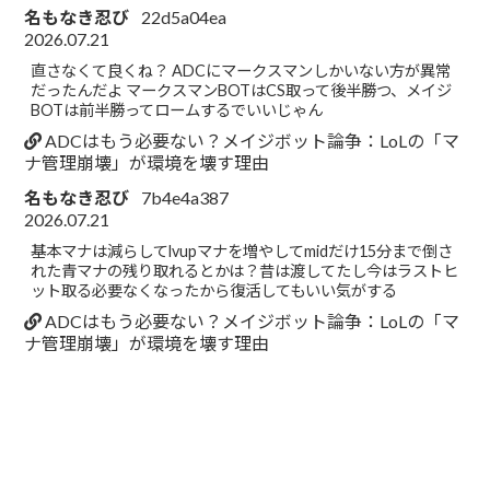
名もなき忍び
22d5a04ea
2026.07.21
直さなくて良くね？ ADCにマークスマンしかいない方が異常
だったんだよ マークスマンBOTはCS取って後半勝つ、メイジ
BOTは前半勝ってロームするでいいじゃん
ADCはもう必要ない？メイジボット論争：LoLの「マ
ナ管理崩壊」が環境を壊す理由
名もなき忍び
7b4e4a387
2026.07.21
基本マナは減らしてlvupマナを増やしてmidだけ15分まで倒さ
れた青マナの残り取れるとかは？昔は渡してたし今はラストヒ
ット取る必要なくなったから復活してもいい気がする
ADCはもう必要ない？メイジボット論争：LoLの「マ
ナ管理崩壊」が環境を壊す理由