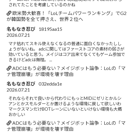
されてたことを考慮しているのかね
欧米勢大歓喜！「LoLチームパワーランキング」でG2
が韓国勢を全て押さえ、世界２位へ
名もなき忍び
18195aa15
2026.07.21
マナ枯れてスキル使えなくなるの普通に面白くなかったしし
ょうがないね。 adcに関してはファーストコアの素材の弱さが
効いていると思う。メイジはコア出来てなくてもゲーム参加で
きるけどadcは無理。 ...
ADCはもう必要ない？メイジボット論争：LoLの「マ
ナ管理崩壊」が環境を壊す理由
名もなき忍び
032edda1e
2026.07.21
それならそれで良いから代わりにもっとMIDにゼリとかルシ
アンとかスモルダーとか置けるような環境に戻して欲しいわ
マークスマンだけBOTレーンにいないといけない環境も大概
おかしい
ADCはもう必要ない？メイジボット論争：LoLの「マ
ナ管理崩壊」が環境を壊す理由