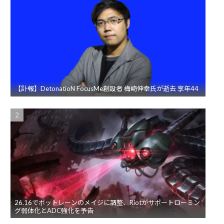
【訃報】DetonatioN FocusMe創設者 梅崎伸幸氏が逝去 享年44
26.16でボットレーンのメイジに調整、Riotがサポートローミン
グ弱体化とADC強化を予告