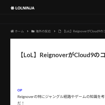
ホーム
海外の反応
【LoL】ReignoverがClou
【LoL】ReignoverがCloud
OP
Reignoverの特にジャングル経路やゲームの知
だ！