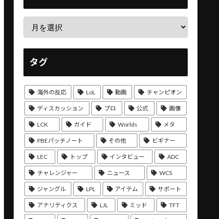
タグ
海外の反応
LoL
動画
チャンピオン
ディスカッション
プロ
公式
画像
LCK
ガイド
Worlds
メタ
PBEパッチノート
その他
ビギナー
LEC
トップ
インタビュー
ADC
チャレンジャー
ニュース
WCS
ジャングル
LPL
アイテム
サポート
アナリティクス
LJL
ミッド
TFT