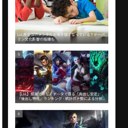
LoL民全体のメンタルが年々弱くなっている？ドーパ
ミン文化影響の指摘も
【LoL】感覚ではなくデータで語る「先出し安定」
「後出し特化」ランキング - 統計ガチ勢による分析が
話題