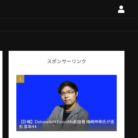
スポンサーリンク
【訃報】DetonatioN FocusMe創設者 梅崎伸幸氏が逝
去 享年44