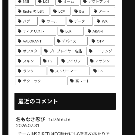
MSI
LCS
ミーム
アウトプレイ
Rioterの反応
LCP
Evi
アート
バグ
ツール
データ
WR
ティアリスト
LoR
ARAM
VALORANT
デバイス
OTP
オフメタ
プロプレイヤー名鑑
コーチング
スキン
FS
ワイリフ
アサシン
ランク
ストリーマー
Lo
テクニック
高レート
最近のコメント
名もなき忍び
1d76f6cf6
2026.07.31
チームINSPIREDはEG時代に1-8(8連敗)あたりで