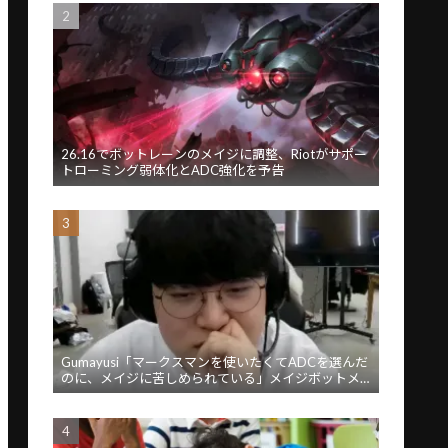
26.16でボットレーンのメイジに調整、Riotがサポー
トローミング弱体化とADC強化を予告
Gumayusi「マークスマンを使いたくてADCを選んだ
のに、メイジに苦しめられている」メイジボットメ
タに苦言