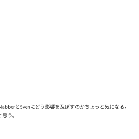
rがBlabberとSvenにどう影響を及ぼすのかちょっと気になる。
と思う。