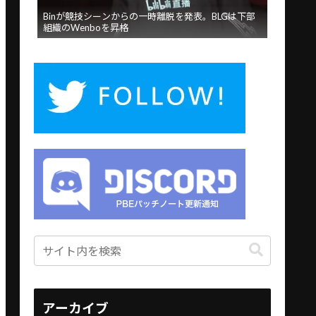
Binが競技シーンからの一時離脱を発表。BLGは下部
組織のWenboを昇格
アーカイブ