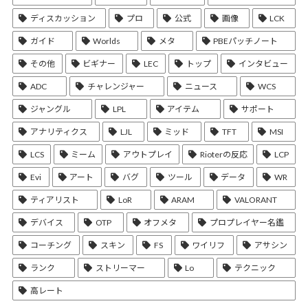
ディスカッション
プロ
公式
画像
LCK
ガイド
Worlds
メタ
PBEパッチノート
その他
ビギナー
LEC
トップ
インタビュー
ADC
チャレンジャー
ニュース
WCS
ジャングル
LPL
アイテム
サポート
アナリティクス
LJL
ミッド
TFT
MSI
LCS
ミーム
アウトプレイ
Rioterの反応
LCP
Evi
アート
バグ
ツール
データ
WR
ティアリスト
LoR
ARAM
VALORANT
デバイス
OTP
オフメタ
プロプレイヤー名鑑
コーチング
スキン
FS
ワイリフ
アサシン
ランク
ストリーマー
Lo
テクニック
高レート