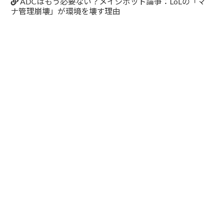
ADCはもう必要ない？メイジボット論争：LoLの「マ
ナ管理崩壊」が環境を壊す理由