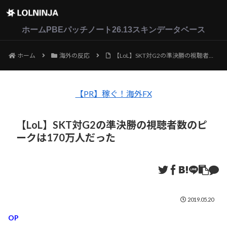
LoL
VALORANT
2XKO
ホーム
PBEパッチノート26.13
スキンデータベース
ホーム
海外の反応
【LoL】SKT対G2の準決勝の視聴者数のピークは170万人だった
【PR】稼ぐ！海外FX
【LoL】SKT対G2の準決勝の視聴者数のピ
ークは170万人だった
2019.05.20
OP