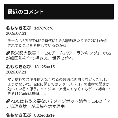
最近のコメント
名もなき忍び
1d76f6cf6
2026.07.31
チームINSPIREDはEG時代に1-8(8連敗)あたりでG2にわから
されてたことを考慮しているのかね
欧米勢大歓喜！「LoLチームパワーランキング」でG2
が韓国勢を全て押さえ、世界２位へ
名もなき忍び
18195aa15
2026.07.21
マナ枯れてスキル使えなくなるの普通に面白くなかったしし
ょうがないね。 adcに関してはファーストコアの素材の弱さが
効いていると思う。メイジはコア出来てなくてもゲーム参加で
きるけどadcは無理。 ...
ADCはもう必要ない？メイジボット論争：LoLの「マ
ナ管理崩壊」が環境を壊す理由
名もなき忍び
032edda1e