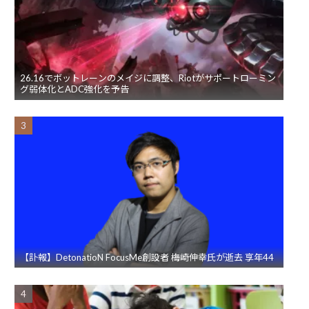
26.16でボットレーンのメイジに調整、Riotがサポートローミン
グ弱体化とADC強化を予告
【訃報】DetonatioN FocusMe創設者 梅崎伸幸氏が逝去 享年44