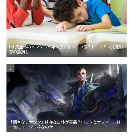
LoL民全体のメンタルが年々弱くなっている？ドーパミン文化影
響の指摘も
「簡単なアサシン」は存在自体が害悪？ロックとナフィーリは
本当にイージー枠なのか