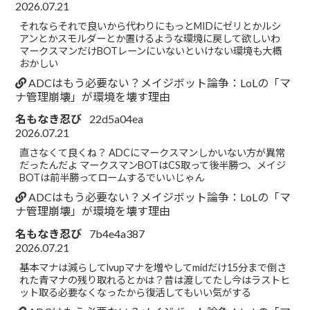
2026.07.21
それならそれで良いから代わりにもっとMIDにゼリとかルシ
アンとかスモルダーとか置けるような環境に戻して欲しいわ
マークスマンだけBOTレーンにいないといけない環境も大概
おかしい
ADCはもう必要ない？メイジボット論争：LoLの「マ
ナ管理崩壊」が環境を壊す理由
名もなき忍び
22d5a04ea
2026.07.21
直さなくて良くね？ ADCにマークスマンしかいない方が異常
だったんだよ マークスマンBOTはCS取って後半勝つ、メイジ
BOTは前半勝ってロームするでいいじゃん
ADCはもう必要ない？メイジボット論争：LoLの「マ
ナ管理崩壊」が環境を壊す理由
名もなき忍び
7b4e4a387
2026.07.21
基本マナは減らしてlvupマナを増やしてmidだけ15分まで倒さ
れた青マナの残り取れるとかは？昔は渡してたし今はラストヒ
ット取る必要なくなったから復活してもいい気がする