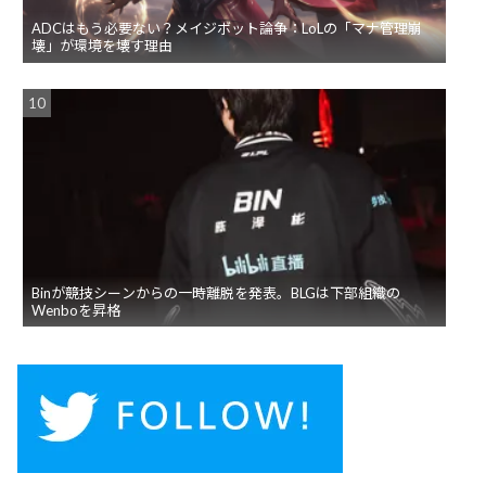
ADCはもう必要ない？メイジボット論争：LoLの「マナ管理崩
壊」が環境を壊す理由
Binが競技シーンからの一時離脱を発表。BLGは下部組織の
Wenboを昇格