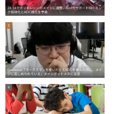
26.16でボットレーンのメイジに調整、Riotがサポートローミン
グ弱体化とADC強化を予告
Gumayusi「マークスマンを使いたくてADCを選んだのに、メイ
ジに苦しめられている」メイジボットメタに苦言