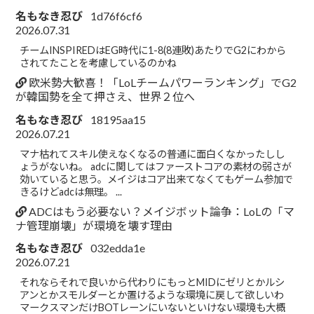
名もなき忍び
1d76f6cf6
2026.07.31
チームINSPIREDはEG時代に1-8(8連敗)あたりでG2にわから
されてたことを考慮しているのかね
欧米勢大歓喜！「LoLチームパワーランキング」でG2
が韓国勢を全て押さえ、世界２位へ
名もなき忍び
18195aa15
2026.07.21
マナ枯れてスキル使えなくなるの普通に面白くなかったしし
ょうがないね。 adcに関してはファーストコアの素材の弱さが
効いていると思う。メイジはコア出来てなくてもゲーム参加で
きるけどadcは無理。 ...
ADCはもう必要ない？メイジボット論争：LoLの「マ
ナ管理崩壊」が環境を壊す理由
名もなき忍び
032edda1e
2026.07.21
それならそれで良いから代わりにもっとMIDにゼリとかルシ
アンとかスモルダーとか置けるような環境に戻して欲しいわ
マークスマンだけBOTレーンにいないといけない環境も大概