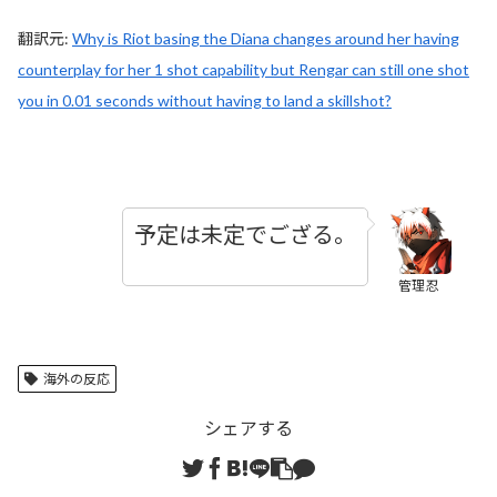
翻訳元:
Why is Riot basing the Diana changes around her having
counterplay for her 1 shot capability but Rengar can still one shot
you in 0.01 seconds without having to land a skillshot?
予定は未定でござる。
管理忍
海外の反応
シェアする