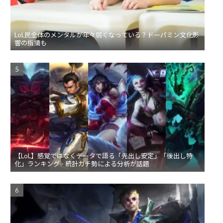
LoL民全体のメンタルが年々弱くなっている？ドーパミン文化影
響の指摘も
【LoL】感覚ではなくデータで語る「先出し安定」「後出し特
化」ランキング - 統計ガチ勢による分析が話題