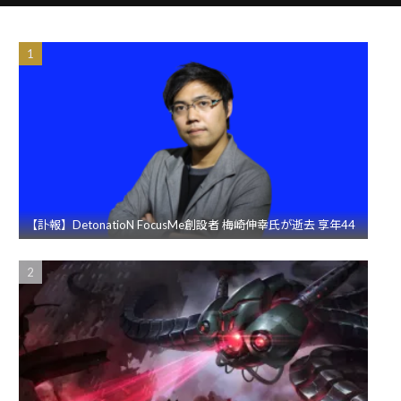
【訃報】DetonatioN FocusMe創設者 梅崎伸幸氏が逝去 享年44