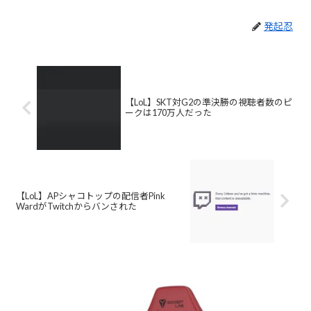
発起忍
【LoL】SKT対G2の準決勝の視聴者数のピ
ークは170万人だった
【LoL】APシャコトップの配信者Pink
WardがTwitchからバンされた