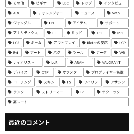
その他
ビギナー
LEC
トップ
インタビュー
ADC
チャレンジャー
ニュース
WCS
ジャングル
LPL
アイテム
サポート
アナリティクス
LJL
ミッド
TFT
MSI
LCS
ミーム
アウトプレイ
Rioterの反応
LCP
Evi
アート
バグ
ツール
データ
WR
ティアリスト
LoR
ARAM
VALORANT
デバイス
OTP
オフメタ
プロプレイヤー名鑑
コーチング
スキン
FS
ワイリフ
アサシン
ランク
ストリーマー
Lo
テクニック
高レート
最近のコメント