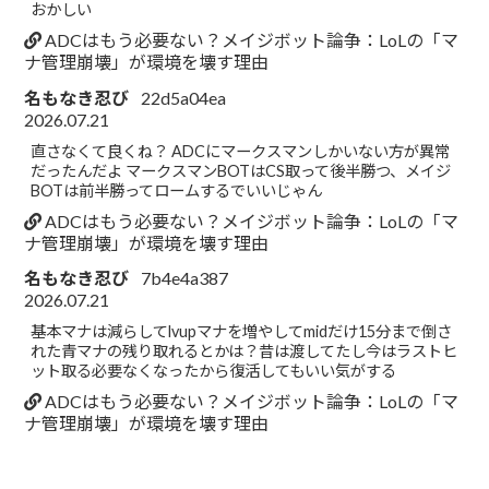
おかしい
ADCはもう必要ない？メイジボット論争：LoLの「マ
ナ管理崩壊」が環境を壊す理由
名もなき忍び
22d5a04ea
2026.07.21
直さなくて良くね？ ADCにマークスマンしかいない方が異常
だったんだよ マークスマンBOTはCS取って後半勝つ、メイジ
BOTは前半勝ってロームするでいいじゃん
ADCはもう必要ない？メイジボット論争：LoLの「マ
ナ管理崩壊」が環境を壊す理由
名もなき忍び
7b4e4a387
2026.07.21
基本マナは減らしてlvupマナを増やしてmidだけ15分まで倒さ
れた青マナの残り取れるとかは？昔は渡してたし今はラストヒ
ット取る必要なくなったから復活してもいい気がする
ADCはもう必要ない？メイジボット論争：LoLの「マ
ナ管理崩壊」が環境を壊す理由