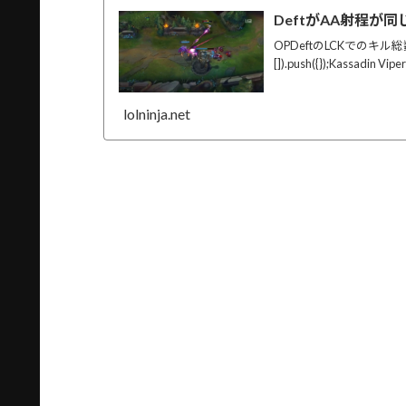
DeftがAA射程が
OPDeftのLCKでのキル総数が1
[]).push({});Kassadi
lolninja.net