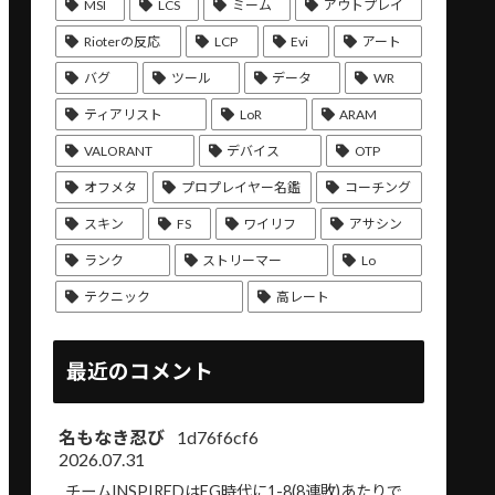
MSI
LCS
ミーム
アウトプレイ
Rioterの反応
LCP
Evi
アート
バグ
ツール
データ
WR
ティアリスト
LoR
ARAM
VALORANT
デバイス
OTP
オフメタ
プロプレイヤー名鑑
コーチング
スキン
FS
ワイリフ
アサシン
ランク
ストリーマー
Lo
テクニック
高レート
最近のコメント
名もなき忍び
1d76f6cf6
2026.07.31
チームINSPIREDはEG時代に1-8(8連敗)あたりで