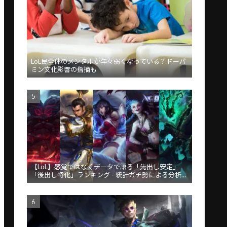
LoL民全体のメンタルが年々弱くなっている？ドーパ
ミン文化影響の指摘も
【LoL】感覚ではなくデータで語る「先出し安定」
「後出し特化」ランキング - 統計ガチ勢による分析が
話題