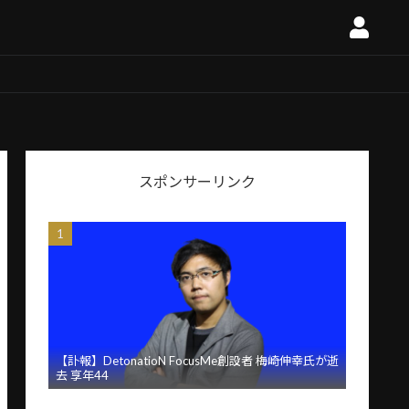
スポンサーリンク
【訃報】DetonatioN FocusMe創設者 梅崎伸幸氏が逝
去 享年44