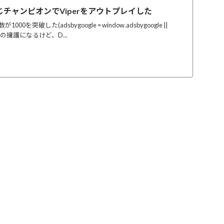
同じチャンピオンでViperをアウトプレイした
000を突破した(adsbygoogle = window.adsbygoogle ||
n Viperの擁護になるけど、D...