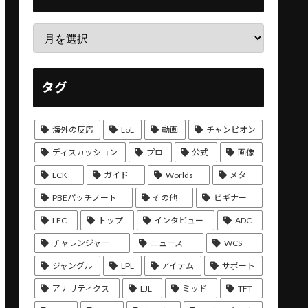
タグ
海外の反応
LoL
動画
チャンピオン
ディスカッション
プロ
公式
画像
LCK
ガイド
Worlds
メタ
PBEパッチノート
その他
ビギナー
LEC
トップ
インタビュー
ADC
チャレンジャー
ニュース
WCS
ジャングル
LPL
アイテム
サポート
アナリティクス
LJL
ミッド
TFT