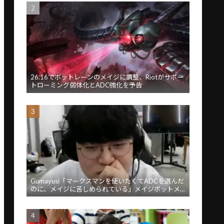
26.16でボットレーンのメイジに調整、Riotがサポー
トローミング弱体化とADC強化を予告
Gumayusi「マークスマンを使いたくてADCを選んだ
のに、メイジに苦しめられている」メイジボットメ
タに苦言