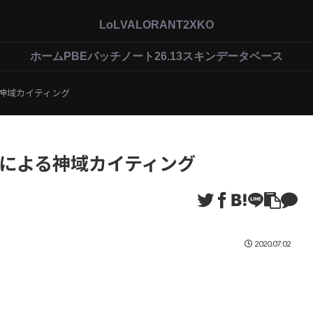
LoL
VALORANT
2XKO
ホーム
PBEパッチノート26.13
スキンデータベース
よる神域カイティング
ッシュによる神域カイティング
2020.07.02