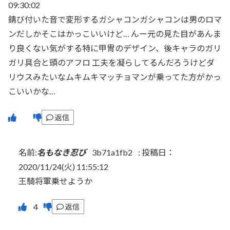
09:30:02
錆び付いた音で変形するガシャコンガシャコンは男のロマ
ンだしかそこはかっこいいけど… んー元の見た目があんま
り良くない気がする特に甲冑のデザイン、後キャラのガリ
ガリ具合と頭のアフロ 工夫を凝らしてるんだろうけどダ
リウスみたいなムキムキマッチョマンが乗ってた方がかっ
こいいかな…
返信
名前:
名もなき忍び
3b71a1fb2
:
投稿日：
2020/11/24(火) 11:55:12
王騎将軍乗せようか
返信