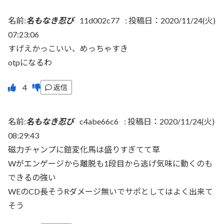
名前:
名もなき忍び
11d002c77
:
投稿日：2020/11/24(火)
07:23:06
すげえかっこいい、めっちゃすき
otpになるわ
返信
名前:
名もなき忍び
c4abe66c6
:
投稿日：2020/11/24(火)
08:29:43
磁力チャンプに鎧変化馬は盛りすぎてて草
Wがエンゲージから離脱も1段目から逃げ気味に動くのも
できるの強い
WEのCD長そうRダメージ無いでサポとしてはよく出来て
そう