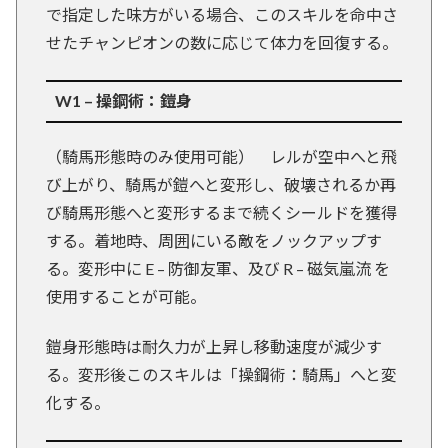
で指定した味方がいる場合、このスキルを命中さ
せたチャンピオンの数に応じて体力を回復する。
W1 – 操鋼術：鎧身
（騎馬形態時のみ使用可能） レルが空中へと飛
び上がり、騎馬が鎧へと変形し、破壊されるか再
び騎馬形態へと変形するまで続くシールドを獲得
する。着地時、周囲にいる敵をノックアップす
る。変形中に E – 防御友軍、及び R – 磁気嵐流 を
使用することが可能。
鎧身形態時は耐久力が上昇し移動速度が減少す
る。変形後このスキルは「操鋼術：騎馬」へと変
化する。