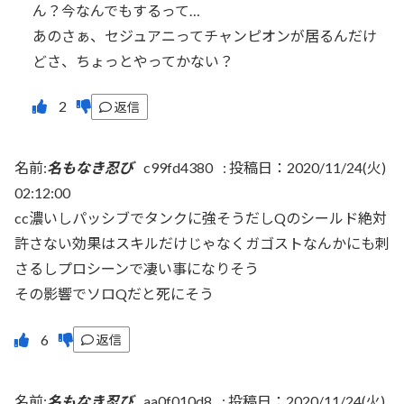
ん？今なんでもするって…
あのさぁ、セジュアニってチャンピオンが居るんだけ
どさ、ちょっとやってかない？
返信
名前:
名もなき忍び
c99fd4380
:
投稿日：2020/11/24(火)
02:12:00
cc濃いしパッシブでタンクに強そうだしQのシールド絶対
許さない効果はスキルだけじゃなくガゴストなんかにも刺
さるしプロシーンで凄い事になりそう
その影響でソロQだと死にそう
返信
名前:
名もなき忍び
aa0f010d8
:
投稿日：2020/11/24(火)