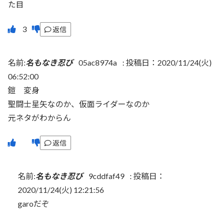
た目
返信
名前:
名もなき忍び
05ac8974a
:
投稿日：2020/11/24(火)
06:52:00
鎧 変身
聖闘士星矢なのか、仮面ライダーなのか
元ネタがわからん
返信
名前:
名もなき忍び
9cddfaf49
:
投稿日：
2020/11/24(火) 12:21:56
garoだぞ