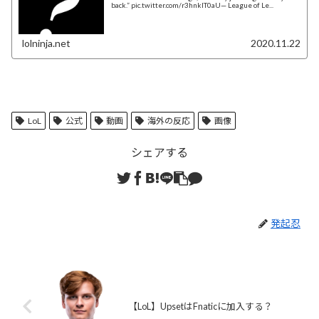
back.” pic.twitter.com/r3hnklT0aU— League of Le...
lolninja.net
2020.11.22
LoL
公式
動画
海外の反応
画像
シェアする
発起忍
【LoL】UpsetはFnaticに加入する？