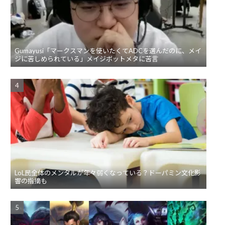
Gumayusi「マークスマンを使いたくてADCを選んだのに、メイ
ジに苦しめられている」メイジボットメタに苦言
LoL民全体のメンタルが年々弱くなっている？ドーパミン文化影
響の指摘も