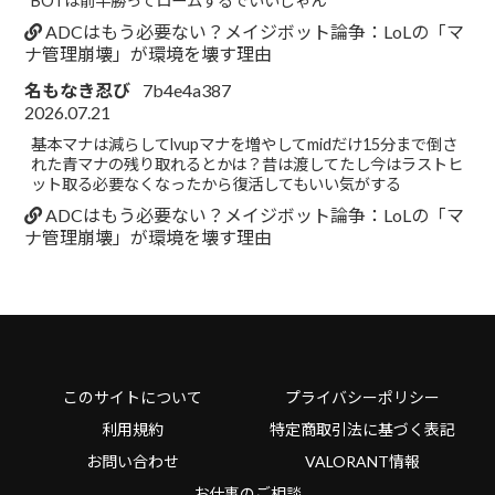
BOTは前半勝ってロームするでいいじゃん
ADCはもう必要ない？メイジボット論争：LoLの「マ
ナ管理崩壊」が環境を壊す理由
名もなき忍び
7b4e4a387
2026.07.21
基本マナは減らしてlvupマナを増やしてmidだけ15分まで倒さ
れた青マナの残り取れるとかは？昔は渡してたし今はラストヒ
ット取る必要なくなったから復活してもいい気がする
ADCはもう必要ない？メイジボット論争：LoLの「マ
ナ管理崩壊」が環境を壊す理由
このサイトについて
プライバシーポリシー
利用規約
特定商取引法に基づく表記
お問い合わせ
VALORANT情報
お仕事のご相談