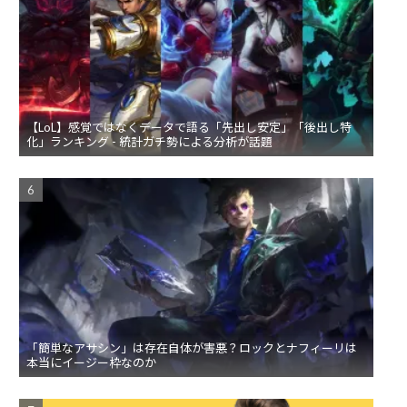
【LoL】感覚ではなくデータで語る「先出し安定」「後出し特
化」ランキング - 統計ガチ勢による分析が話題
「簡単なアサシン」は存在自体が害悪？ロックとナフィーリは
本当にイージー枠なのか