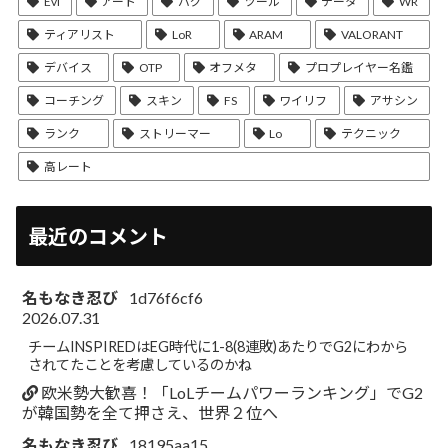
Evi
アート
バグ
ツール
データ
WR
ティアリスト
LoR
ARAM
VALORANT
デバイス
OTP
オフメタ
プロプレイヤー名鑑
コーチング
スキン
FS
ワイリフ
アサシン
ランク
ストリーマー
Lo
テクニック
高レート
最近のコメント
名もなき忍び
1d76f6cf6
2026.07.31
チームINSPIREDはEG時代に1-8(8連敗)あたりでG2にわから
されてたことを考慮しているのかね
欧米勢大歓喜！「LoLチームパワーランキング」でG2
が韓国勢を全て押さえ、世界２位へ
名もなき忍び
18195aa15