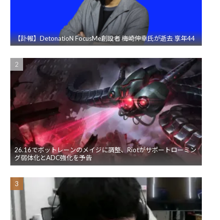
【訃報】DetonatioN FocusMe創設者 梅崎伸幸氏が逝去 享年44
26.16でボットレーンのメイジに調整、Riotがサポートローミン
グ弱体化とADC強化を予告