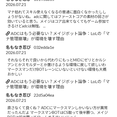
2026.07.21
マナ枯れてスキル使えなくなるの普通に面白くなかったしし
ょうがないね。 adcに関してはファーストコアの素材の弱さが
効いていると思う。メイジはコア出来てなくてもゲーム参加で
きるけどadcは無理。 ...
ADCはもう必要ない？メイジボット論争：LoLの「マ
ナ管理崩壊」が環境を壊す理由
名もなき忍び
032edda1e
2026.07.21
それならそれで良いから代わりにもっとMIDにゼリとかルシ
アンとかスモルダーとか置けるような環境に戻して欲しいわ
マークスマンだけBOTレーンにいないといけない環境も大概
おかしい
ADCはもう必要ない？メイジボット論争：LoLの「マ
ナ管理崩壊」が環境を壊す理由
名もなき忍び
22d5a04ea
2026.07.21
直さなくて良くね？ ADCにマークスマンしかいない方が異常
だったんだよ マークスマンBOTはCS取って後半勝つ、メイジ