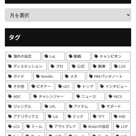
タグ
海外の反応
LoL
動画
チャンピオン
ディスカッション
プロ
公式
画像
LCK
ガイド
Worlds
メタ
PBEパッチノート
その他
ビギナー
LEC
トップ
インタビュー
ADC
チャレンジャー
ニュース
WCS
ジャングル
LPL
アイテム
サポート
アナリティクス
LJL
ミッド
TFT
MSI
LCS
ミーム
アウトプレイ
Rioterの反応
LCP