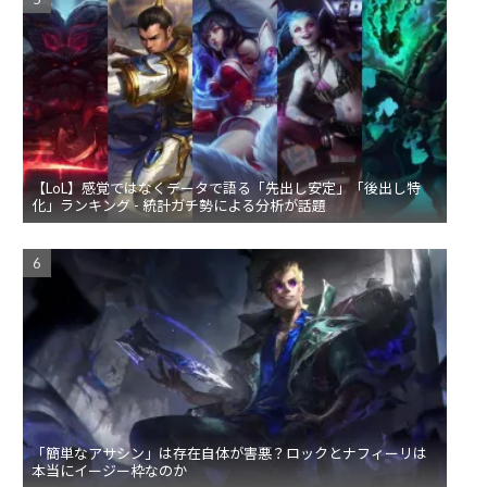
【LoL】感覚ではなくデータで語る「先出し安定」「後出し特
化」ランキング - 統計ガチ勢による分析が話題
「簡単なアサシン」は存在自体が害悪？ロックとナフィーリは
本当にイージー枠なのか