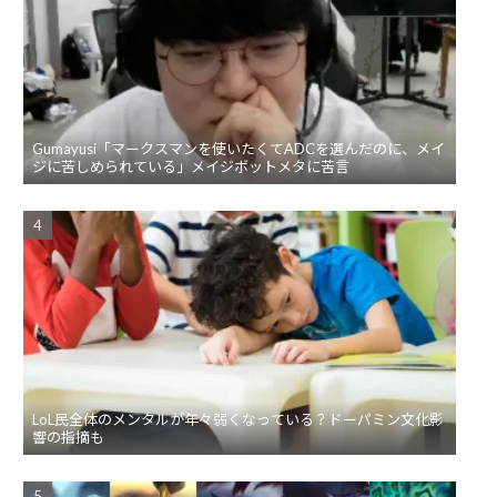
Gumayusi「マークスマンを使いたくてADCを選んだのに、メイ
ジに苦しめられている」メイジボットメタに苦言
LoL民全体のメンタルが年々弱くなっている？ドーパミン文化影
響の指摘も