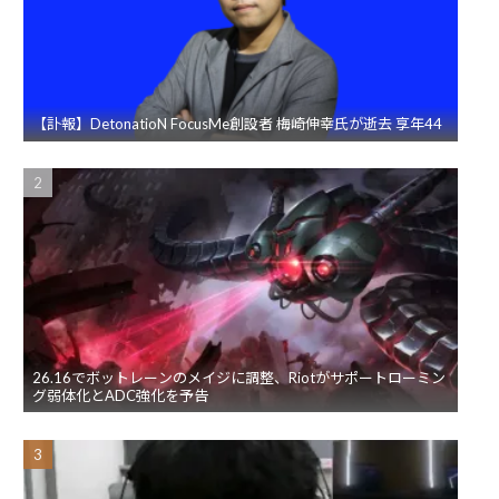
【訃報】DetonatioN FocusMe創設者 梅崎伸幸氏が逝去 享年44
26.16でボットレーンのメイジに調整、Riotがサポートローミン
グ弱体化とADC強化を予告