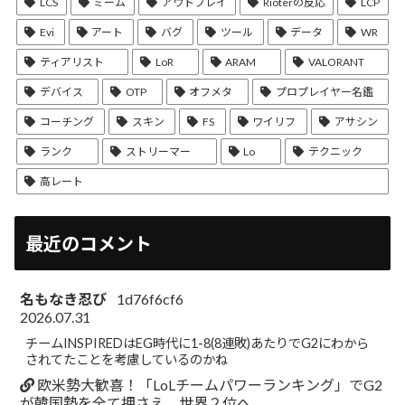
LCS
ミーム
アウトプレイ
Rioterの反応
LCP
Evi
アート
バグ
ツール
データ
WR
ティアリスト
LoR
ARAM
VALORANT
デバイス
OTP
オフメタ
プロプレイヤー名鑑
コーチング
スキン
FS
ワイリフ
アサシン
ランク
ストリーマー
Lo
テクニック
高レート
最近のコメント
名もなき忍び
1d76f6cf6
2026.07.31
チームINSPIREDはEG時代に1-8(8連敗)あたりでG2にわから
されてたことを考慮しているのかね
欧米勢大歓喜！「LoLチームパワーランキング」でG2
が韓国勢を全て押さえ、世界２位へ