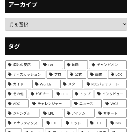
アーカイブ
タグ
海外の反応
LoL
動画
チャンピオン
ディスカッション
プロ
公式
画像
LCK
ガイド
Worlds
メタ
PBEパッチノート
その他
ビギナー
LEC
トップ
インタビュー
ADC
チャレンジャー
ニュース
WCS
ジャングル
LPL
アイテム
サポート
アナリティクス
LJL
ミッド
TFT
MSI