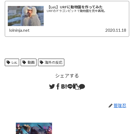
【LoL】URFに動物園を作ってみた
URFのドラゴンピットで動物園を完全再現。
lolninja.net
2020.11.18
LoL
動画
海外の反応
シェアする
管理忍