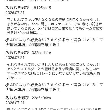
名もなき忍び
18195aa15
2026.07.21
マナ枯れてスキル使えなくなるの普通に面白くなかったしし
ょうがないね。 adcに関してはファーストコアの素材の弱さが
効いていると思う。メイジはコア出来てなくてもゲーム参加で
きるけどadcは無理。 ...
ADCはもう必要ない？メイジボット論争：LoLの「マ
ナ管理崩壊」が環境を壊す理由
名もなき忍び
032edda1e
2026.07.21
それならそれで良いから代わりにもっとMIDにゼリとかルシ
アンとかスモルダーとか置けるような環境に戻して欲しいわ
マークスマンだけBOTレーンにいないといけない環境も大概
おかしい
ADCはもう必要ない？メイジボット論争：LoLの「マ
ナ管理崩壊」が環境を壊す理由
名もなき忍び
22d5a04ea
2026.07.21
直さなくて良くね？ ADCにマークスマンしかいない方が異常