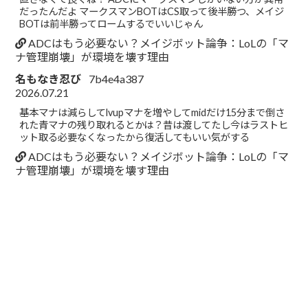
だったんだよ マークスマンBOTはCS取って後半勝つ、メイジ
BOTは前半勝ってロームするでいいじゃん
ADCはもう必要ない？メイジボット論争：LoLの「マ
ナ管理崩壊」が環境を壊す理由
名もなき忍び
7b4e4a387
2026.07.21
基本マナは減らしてlvupマナを増やしてmidだけ15分まで倒さ
れた青マナの残り取れるとかは？昔は渡してたし今はラストヒ
ット取る必要なくなったから復活してもいい気がする
ADCはもう必要ない？メイジボット論争：LoLの「マ
ナ管理崩壊」が環境を壊す理由