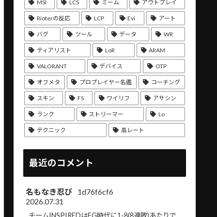
MSI
LCS
ミーム
アウトプレイ
Rioterの反応
LCP
Evi
アート
バグ
ツール
データ
WR
ティアリスト
LoR
ARAM
VALORANT
デバイス
OTP
オフメタ
プロプレイヤー名鑑
コーチング
スキン
FS
ワイリフ
アサシン
ランク
ストリーマー
Lo
テクニック
高レート
最近のコメント
名もなき忍び
1d76f6cf6
2026.07.31
チームINSPIREDはEG時代に1-8(8連敗)あたりで