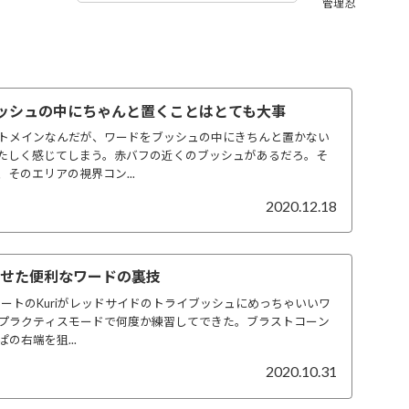
管理忍
ブッシュの中にちゃんと置くことはとても大事
トメインなんだが、ワードをブッシュの中にきちんと置かない
たしく感じてしまう。赤バフの近くのブッシュがあるだろ。そ
そのエリアの視界コン...
2020.12.18
iが見せた便利なワードの裏技
サポートのKuriがレッドサイドのトライブッシュにめっちゃいいワ
プラクティスモードで何度か練習してできた。ブラストコーン
の右端を狙...
2020.10.31