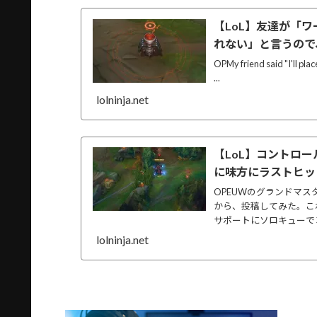
【LoL】友達が「
れない」と言うので
OPMy friend said "I'll place
...
lolninja.net
【LoL】コントロ
に味方にラストヒッ
OPEUWのグランドマ
から、投稿してみた。こ
サポートにソロキューでコ
lolninja.net