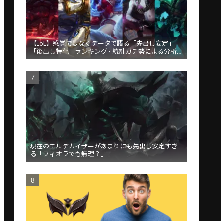
【LoL】感覚ではなくデータで語る「先出し安定」
「後出し特化」ランキング - 統計ガチ勢による分析が
話題
現在のモルデカイザーがあまりにも先出し安定すぎ
る「フィオラでも無理？」