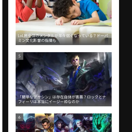
LoL民全体のメンタルが年々弱くなっている？ドーパ
ミン文化影響の指摘も
「簡単なアサシン」は存在自体が害悪？ロックとナ
フィーリは本当にイージー枠なのか