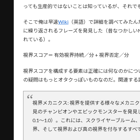
っても生産的ではないことは知っているが、それで
そこで俺は早速
Wiki
（英語）で詳細を調べてみたん
に繰り返されるフレーズを発見した（昔なつかしい
れている）。
視界スコア＝ 有効視界持続／分 + 視界否定／分
視界スコアを構成する要素は正確には何なのかについ
の疑問はもっとオタクっぽいものなのだ。関連する記
視界メカニクス: 視界を提供する様々なメカニクス
見のチャンピオンやエピックモンスターを発見
0.1〜1.0）。これには、スクライヤーブルー
界、そして視界および真の視界を付与するすべ