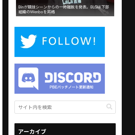
Binが競技シーンからの一時離脱を発表。BLGは下部
組織のWenboを昇格
アーカイブ