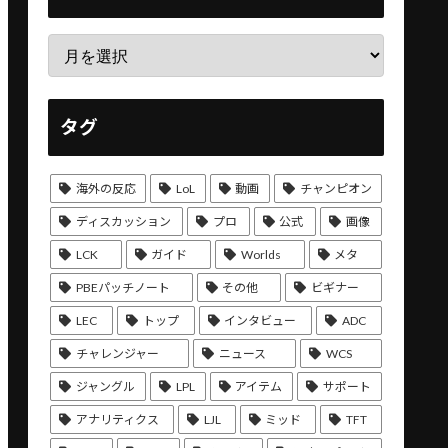
タグ
海外の反応
LoL
動画
チャンピオン
ディスカッション
プロ
公式
画像
LCK
ガイド
Worlds
メタ
PBEパッチノート
その他
ビギナー
LEC
トップ
インタビュー
ADC
チャレンジャー
ニュース
WCS
ジャングル
LPL
アイテム
サポート
アナリティクス
LJL
ミッド
TFT