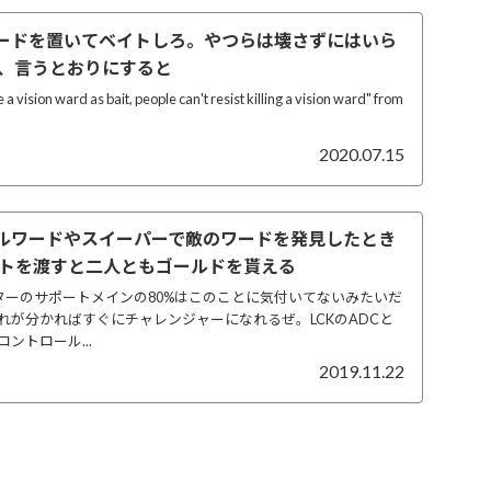
ワードを置いてベイトしろ。やつらは壊さずにはいら
、言うとおりにすると
 a vision ward as bait, people can't resist killing a vision ward" from
2020.07.15
ールワードやスイーパーで敵のワードを発見したとき
トを渡すと二人ともゴールドを貰える
スターのサポートメインの80%はこのことに気付いてないみたいだ
れが分かればすぐにチャレンジャーになれるぜ。LCKのADCと
ントロール...
2019.11.22