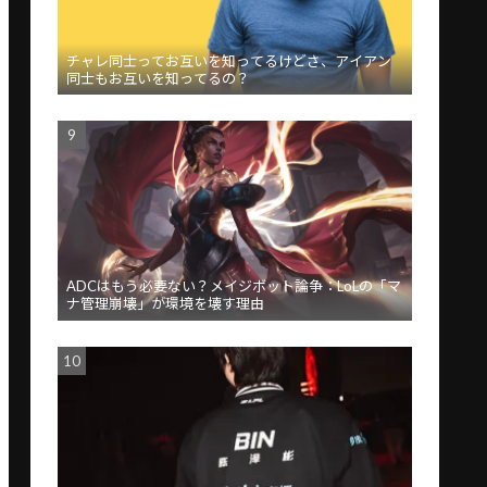
チャレ同士ってお互いを知ってるけどさ、アイアン
同士もお互いを知ってるの？
ADCはもう必要ない？メイジボット論争：LoLの「マ
ナ管理崩壊」が環境を壊す理由