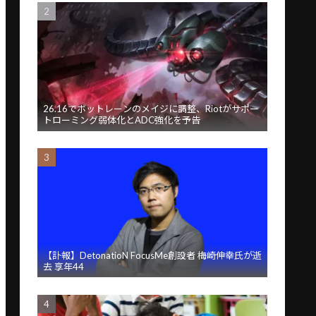
26.16でボットレーンのメイジに調整、Riotがサポー
トローミング弱体化とADC強化を予告
【訃報】DetonatioN FocusMe創設者 梅崎伸幸氏が逝
去 享年44