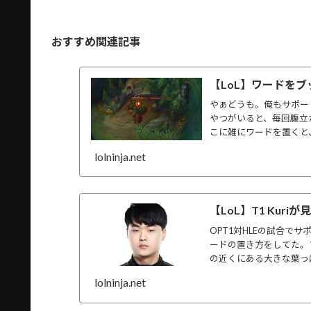
おすすめ関連記事
【LoL】ワードを
やぁどうも。俺もサポー
やつがいると、毎回腹立
こに雑にワードを置くと、
lolninja.net
【LoL】T1 Kur
OPT1対HLEの試合で
ードの置き方をしてた。
の近くにある大きな葉っぱ
lolninja.net