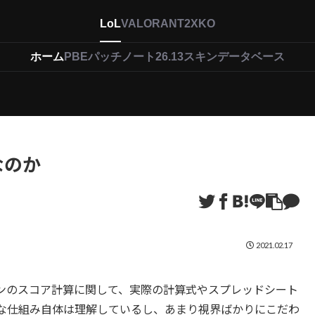
LoL
VALORANT
2XKO
ホーム
PBEパッチノート26.13
スキンデータベース
なのか
2021.02.17
ンのスコア計算に関して、実際の計算式やスプレッドシート
な仕組み自体は理解しているし、あまり視界ばかりにこだわ