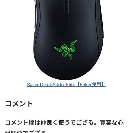
Razer DeathAdder Elite【Faker使用】
コメント
コメント欄は仲良く使うでござる。寛容な心
が肝要でござる。