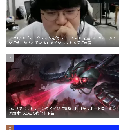
Gumayusi「マークスマンを使いたくてADCを選んだのに、メイ
ジに苦しめられている」メイジボットメタに苦言
26.16でボットレーンのメイジに調整、Riotがサポートローミン
グ弱体化とADC強化を予告