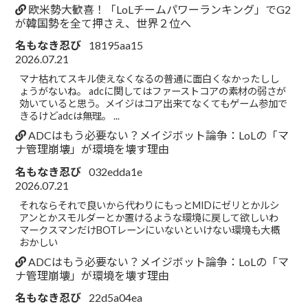
欧米勢大歓喜！「LoLチームパワーランキング」でG2
が韓国勢を全て押さえ、世界２位へ
名もなき忍び
18195aa15
2026.07.21
マナ枯れてスキル使えなくなるの普通に面白くなかったしし
ょうがないね。 adcに関してはファーストコアの素材の弱さが
効いていると思う。メイジはコア出来てなくてもゲーム参加で
きるけどadcは無理。 ...
ADCはもう必要ない？メイジボット論争：LoLの「マ
ナ管理崩壊」が環境を壊す理由
名もなき忍び
032edda1e
2026.07.21
それならそれで良いから代わりにもっとMIDにゼリとかルシ
アンとかスモルダーとか置けるような環境に戻して欲しいわ
マークスマンだけBOTレーンにいないといけない環境も大概
おかしい
ADCはもう必要ない？メイジボット論争：LoLの「マ
ナ管理崩壊」が環境を壊す理由
名もなき忍び
22d5a04ea