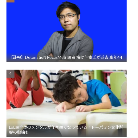
【訃報】DetonatioN FocusMe創設者 梅崎伸幸氏が逝去 享年44
LoL民全体のメンタルが年々弱くなっている？ドーパミン文化影
響の指摘も