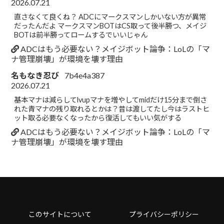
2026.07.21
直さなくて良くね？ ADCにマークスマンしかいない方が異常
だったんだよ マークスマンBOTはCS取って後半勝つ、メイジ
BOTは前半勝ってロームするでいいじゃん
ADCはもう必要ない？メイジボット論争：LoLの「マ
ナ管理崩壊」が環境を壊す理由
名もなき忍び
7b4e4a387
2026.07.21
基本マナは減らしてlvupマナを増やしてmidだけ15分まで倒さ
れた青マナの残り取れるとかは？昔は渡してたし今はラストヒ
ット取る必要なくなったから復活してもいい気がする
ADCはもう必要ない？メイジボット論争：LoLの「マ
ナ管理崩壊」が環境を壊す理由
このサイトについて
プライバシーポリシー