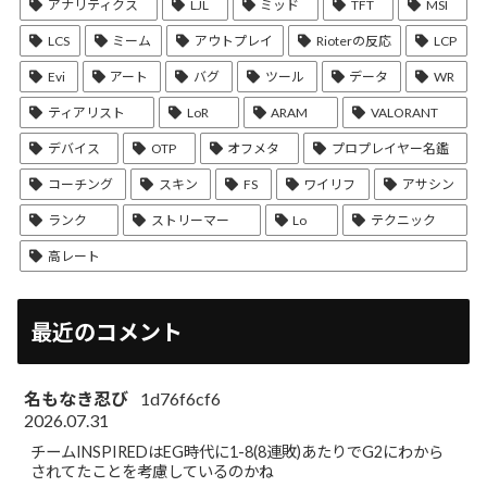
アナリティクス
LJL
ミッド
TFT
MSI
LCS
ミーム
アウトプレイ
Rioterの反応
LCP
Evi
アート
バグ
ツール
データ
WR
ティアリスト
LoR
ARAM
VALORANT
デバイス
OTP
オフメタ
プロプレイヤー名鑑
コーチング
スキン
FS
ワイリフ
アサシン
ランク
ストリーマー
Lo
テクニック
高レート
最近のコメント
名もなき忍び
1d76f6cf6
2026.07.31
チームINSPIREDはEG時代に1-8(8連敗)あたりでG2にわから
されてたことを考慮しているのかね