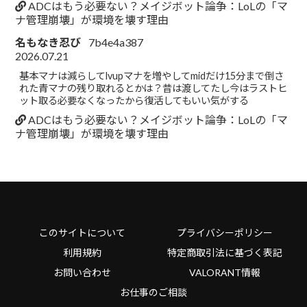
ADCはもう必要ない？メイジボット論争：LoLの「マ
ナ管理崩壊」が環境を壊す理由
名もなき忍び
7b4e4a387
2026.07.21
基本マナは減らしてlvupマナを増やしてmidだけ15分まで倒さ
れた青マナの残り取れるとかは？昔は渡してたし今はラストヒ
ット取る必要なくなったから復活してもいい気がする
ADCはもう必要ない？メイジボット論争：LoLの「マ
ナ管理崩壊」が環境を壊す理由
このサイトについて
プライバシーポリシー
利用規約
特定商取引法に基づく表記
お問い合わせ
VALORANT情報
お仕事のご相談