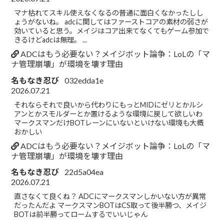
マナ枯れてスキル使えなくなるの普通に面白くなかったしし
ょうがないね。 adcに関してはファーストコアの素材の弱さが
効いていると思う。メイジはコア出来てなくてもゲーム参加で
きるけどadcは無理。 ...
ADCはもう必要ない？メイジボット論争：LoLの「マ
ナ管理崩壊」が環境を壊す理由
名もなき忍び
032edda1e
2026.07.21
それならそれで良いから代わりにもっとMIDにゼリとかルシ
アンとかスモルダーとか置けるような環境に戻して欲しいわ
マークスマンだけBOTレーンにいないといけない環境も大概
おかしい
ADCはもう必要ない？メイジボット論争：LoLの「マ
ナ管理崩壊」が環境を壊す理由
名もなき忍び
22d5a04ea
2026.07.21
直さなくて良くね？ ADCにマークスマンしかいない方が異常
だったんだよ マークスマンBOTはCS取って後半勝つ、メイジ
BOTは前半勝ってロームするでいいじゃん