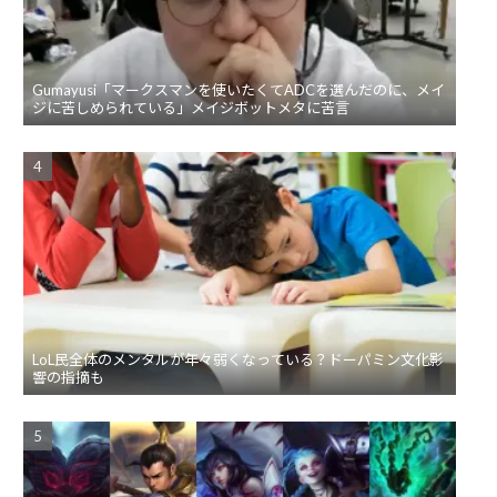
Gumayusi「マークスマンを使いたくてADCを選んだのに、メイ
ジに苦しめられている」メイジボットメタに苦言
LoL民全体のメンタルが年々弱くなっている？ドーパミン文化影
響の指摘も