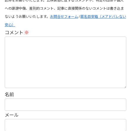
込みをお願いいたします。公序良俗に反するコメントや、特定の団体や個人
への誹謗中傷、差別的コメント、記事に直接関係のないコメントは書き込ま
ないようお願いいたします。
お問合せフォーム
/
匿名目安箱（メアドバレない
安心）
コメント
※
名前
メール