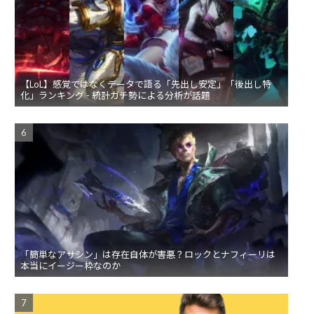
【LoL】感覚ではなくデータで語る「先出し安定」「後出し特
化」ランキング - 統計ガチ勢による分析が話題
「簡単なアサシン」は存在自体が害悪？ロックとナフィーリは
本当にイージー枠なのか