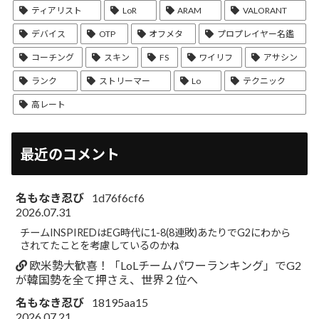
ティアリスト
LoR
ARAM
VALORANT
デバイス
OTP
オフメタ
プロプレイヤー名鑑
コーチング
スキン
FS
ワイリフ
アサシン
ランク
ストリーマー
Lo
テクニック
高レート
最近のコメント
名もなき忍び
1d76f6cf6
2026.07.31
チームINSPIREDはEG時代に1-8(8連敗)あたりでG2にわから
されてたことを考慮しているのかね
欧米勢大歓喜！「LoLチームパワーランキング」でG2
が韓国勢を全て押さえ、世界２位へ
名もなき忍び
18195aa15
2026.07.21