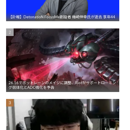
【訃報】DetonatioN FocusMe創設者 梅崎伸幸氏が逝去 享年44
26.16でボットレーンのメイジに調整、Riotがサポートローミン
グ弱体化とADC強化を予告