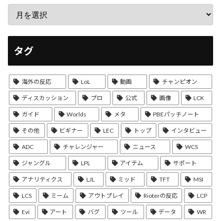
タグ
海外の反応
LoL
動画
チャンピオン
ディスカッション
プロ
公式
画像
LCK
ガイド
Worlds
メタ
PBEパッチノート
その他
ビギナー
LEC
トップ
インタビュー
ADC
チャレンジャー
ニュース
WCS
ジャングル
LPL
アイテム
サポート
アナリティクス
LJL
ミッド
TFT
MSI
LCS
ミーム
アウトプレイ
Rioterの反応
LCP
Evi
アート
バグ
ツール
データ
WR