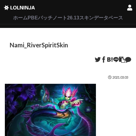
LoL
VALORANT
2XKO
ホーム
PBEパッチノート26.13
スキンデータベース
Nami_RiverSpiritSkin
2021.03.03