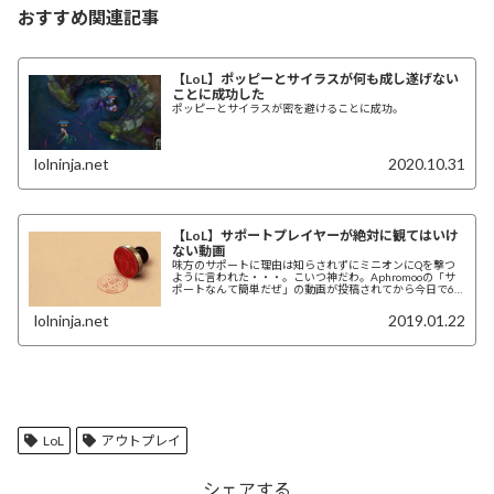
おすすめ関連記事
【LoL】ポッピーとサイラスが何も成し遂げない
ことに成功した
ポッピーとサイラスが密を避けることに成功。
lolninja.net
2020.10.31
【LoL】サポートプレイヤーが絶対に観てはいけ
ない動画
味方のサポートに理由は知らされずにミニオンにQを撃つ
ように言われた・・・。こいつ神だわ。Aphromooの「サ
ポートなんて簡単だぜ」の動画が投稿されてから今日で6
年経ったLoLが好きな理由 (adsb...
lolninja.net
2019.01.22
LoL
アウトプレイ
シェアする