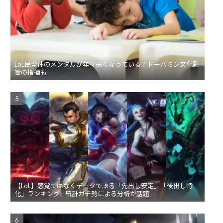
LoL民全体のメンタルが年々弱くなっている？ドーパミン文化影
響の指摘も
【LoL】感覚ではなくデータで語る「先出し安定」「後出し特
化」ランキング - 統計ガチ勢による分析が話題