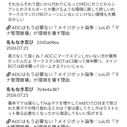
それならそれで良いから代わりにもっとMIDにゼリとかルシ
アンとかスモルダーとか置けるような環境に戻して欲しいわ
マークスマンだけBOTレーンにいないといけない環境も大概
おかしい
ADCはもう必要ない？メイジボット論争：LoLの「マ
ナ管理崩壊」が環境を壊す理由
名もなき忍び
22d5a04ea
2026.07.21
直さなくて良くね？ ADCにマークスマンしかいない方が異常
だったんだよ マークスマンBOTはCS取って後半勝つ、メイジ
BOTは前半勝ってロームするでいいじゃん
ADCはもう必要ない？メイジボット論争：LoLの「マ
ナ管理崩壊」が環境を壊す理由
名もなき忍び
7b4e4a387
2026.07.21
基本マナは減らしてlvupマナを増やしてmidだけ15分まで倒さ
れた青マナの残り取れるとかは？昔は渡してたし今はラストヒ
ット取る必要なくなったから復活してもいい気がする
ADCはもう必要ない？メイジボット論争：LoLの「マ
ナ管理崩壊」が環境を壊す理由