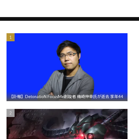
【訃報】DetonatioN FocusMe創設者 梅崎伸幸氏が逝去 享年44