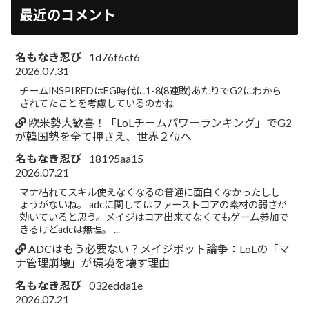
最近のコメント
名もなき忍び
1d76f6cf6
2026.07.31
チームINSPIREDはEG時代に1-8(8連敗)あたりでG2にわから
されてたことを考慮しているのかね
欧米勢大歓喜！「LoLチームパワーランキング」でG2
が韓国勢を全て押さえ、世界２位へ
名もなき忍び
18195aa15
2026.07.21
マナ枯れてスキル使えなくなるの普通に面白くなかったしし
ょうがないね。 adcに関してはファーストコアの素材の弱さが
効いていると思う。メイジはコア出来てなくてもゲーム参加で
きるけどadcは無理。 ...
ADCはもう必要ない？メイジボット論争：LoLの「マ
ナ管理崩壊」が環境を壊す理由
名もなき忍び
032edda1e
2026.07.21