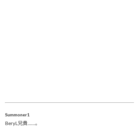
Summoner1
BeryL兄貴……。