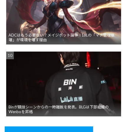
ADCはもう必要ない？メイジボット論争：LoLの「マナ管理崩
壊」が環境を壊す理由
Binが競技シーンからの一時離脱を発表。BLGは下部組織の
Wenboを昇格