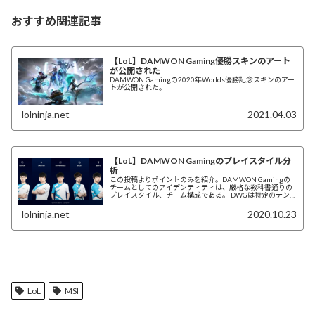
おすすめ関連記事
【LoL】DAMWON Gaming優勝スキンのアート
が公開された
DAMWON Gamingの2020年Worlds優勝記念スキンのアー
トが公開された。
lolninja.net
2021.04.03
【LoL】DAMWON Gamingのプレイスタイル分
析
この投稿よりポイントのみを紹介。DAMWON Gamingの
チームとしてのアイデンティティは、厳格な教科書通りの
プレイスタイル、チーム構成である。 DWGは特定のテン
ポや勝利条件、タイミングを求めてプ...
lolninja.net
2020.10.23
LoL
MSI