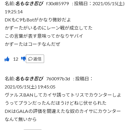
名前:
名もなき忍び
f30d85979
:
投稿日：2021/05/15(土)
19:25:14
DKもC9もBotがかなり微妙だよ
かずーたがいるのにレーン戦が成立してた
この言葉が表す意味ってかなりヤバイ
かずーたはコーチなんだぜ
返信
名前:
名もなき忍び
760097b3d
:
投稿日：
2021/05/15(土) 19:45:05
ヴァルスBANしてカイサ誘ってトリスでカウンターしよ
うってプランだったんだほうけどねじ伏せられた
DKはGALAの評価を間違えたな奴のカイサにカウンター
なんて無いから