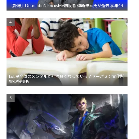
【訃報】DetonatioN FocusMe創設者 梅崎伸幸氏が逝去 享年44
LoL民全体のメンタルが年々弱くなっている？ドーパミン文化影
響の指摘も