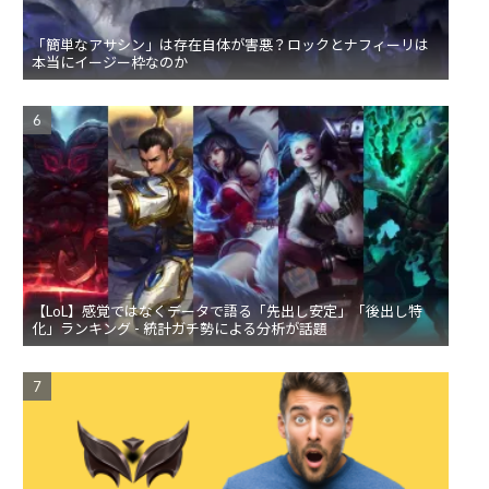
「簡単なアサシン」は存在自体が害悪？ロックとナフィーリは
本当にイージー枠なのか
【LoL】感覚ではなくデータで語る「先出し安定」「後出し特
化」ランキング - 統計ガチ勢による分析が話題