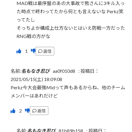
MAD戦は最序盤のあの大事故で熊さんに3キル入っ
た時点で終わってたから何とも言えないな Perkz笑
ってたし
そっちよか構成上仕方ないとはいえ防戦一方だった
RNG戦の方がな
返信
名前:
名もなき忍び
aa0f010d8
:
投稿日：
2021/05/15(土) 18:09:08
Perkz今大会最強Midって声もあるからね、他のチーム
メンバーはあれだけど
返信
名前:
名もなき忍び
81b89b158
:
投稿日：