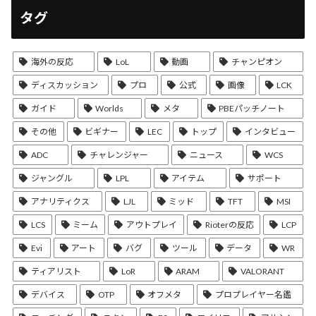
タグ
海外の反応
LoL
動画
チャンピオン
ディスカッション
プロ
公式
画像
LCK
ガイド
Worlds
メタ
PBEパッチノート
その他
ビギナー
LEC
トップ
インタビュー
ADC
チャレンジャー
ニュース
WCS
ジャングル
LPL
アイテム
サポート
アナリティクス
LJL
ミッド
TFT
MSI
LCS
ミーム
アウトプレイ
Rioterの反応
LCP
Evi
アート
バグ
ツール
データ
WR
ティアリスト
LoR
ARAM
VALORANT
デバイス
OTP
オフメタ
プロプレイヤー名鑑