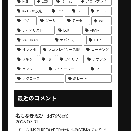
MSI
LCS
ミーム
アウトプレイ
Rioterの反応
LCP
Evi
アート
バグ
ツール
データ
WR
ティアリスト
LoR
ARAM
VALORANT
デバイス
OTP
オフメタ
プロプレイヤー名鑑
コーチング
スキン
FS
ワイリフ
アサシン
ランク
ストリーマー
Lo
テクニック
高レート
最近のコメント
名もなき忍び
1d76f6cf6
2026.07.31
チームINSPIREDはEG時代に1-8(8連敗)あたりで