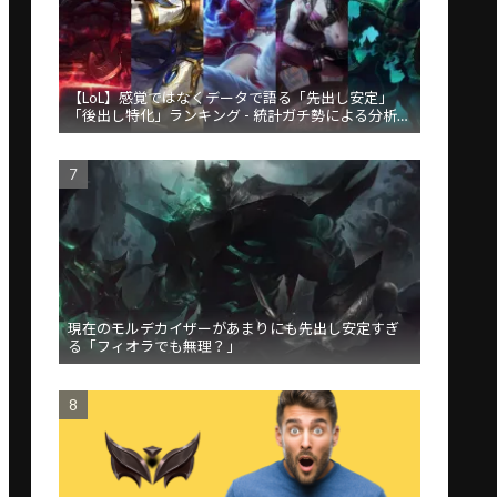
【LoL】感覚ではなくデータで語る「先出し安定」
「後出し特化」ランキング - 統計ガチ勢による分析が
話題
現在のモルデカイザーがあまりにも先出し安定すぎ
る「フィオラでも無理？」