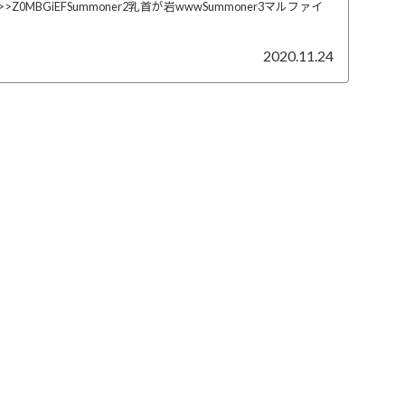
0MBGiEFSummoner2乳首が岩wwwSummoner3マルファイ
2020.11.24