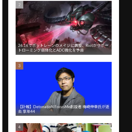
26.16でボットレーンのメイジに調整、Riotがサポー
トローミング弱体化とADC強化を予告
【訃報】DetonatioN FocusMe創設者 梅崎伸幸氏が逝
去 享年44