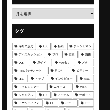
タグ
海外の反応
LoL
動画
チャンピオン
ディスカッション
プロ
公式
画像
LCK
ガイド
Worlds
メタ
PBEパッチノート
その他
ビギナー
LEC
トップ
インタビュー
ADC
チャレンジャー
ニュース
WCS
ジャングル
LPL
アイテム
サポート
アナリティクス
LJL
ミッド
TFT