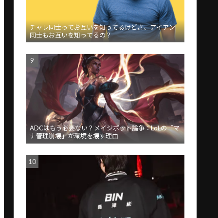
チャレ同士ってお互いを知ってるけどさ、アイアン
同士もお互いを知ってるの？
ADCはもう必要ない？メイジボット論争：LoLの「マ
ナ管理崩壊」が環境を壊す理由