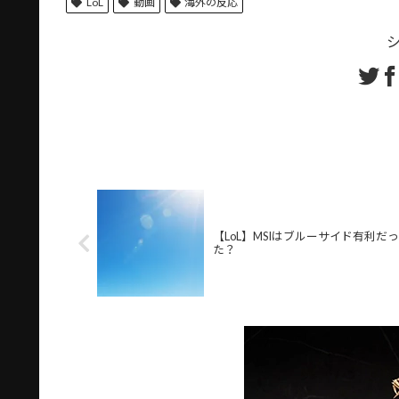
LoL
動画
海外の反応
【LoL】MSIはブルーサイド有利だっ
た？