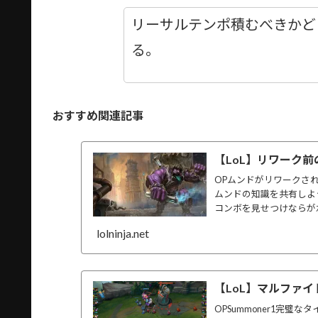
リーサルテンポ積むべきかど
る。
おすすめ関連記事
【LoL】リワーク
OPムンドがリワークさ
ムンドの知識を共有しよ
コンボを見せつけならが左
lolninja.net
【LoL】マルファ
OPSummoner1完璧