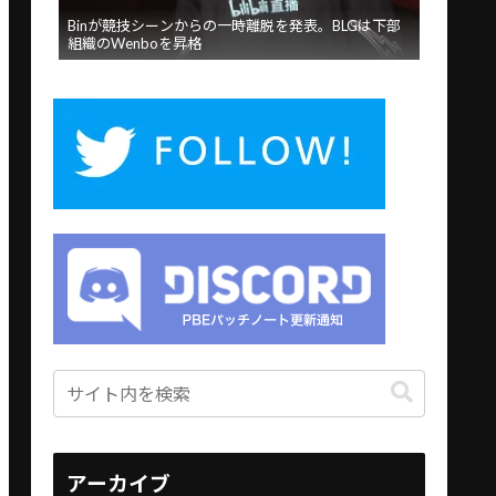
Binが競技シーンからの一時離脱を発表。BLGは下部
組織のWenboを昇格
アーカイブ