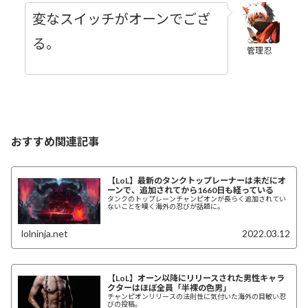
変なスイッチがオーンでござ
る。
管理忍
おすすめ関連記事
【LoL】最新のタンクトップレーナーは未だにオ
ーンで、追加されてから1660日も経っている
タンクのトップレーンチャンピオンが長らく追加されてい
ないことを嘆く海外の忍びが話題に。
lolninja.net
2022.03.12
【LoL】オーン以降にリリースされた男性キャラ
クターはほぼ全員「半裸の色男」
チャンピオンリリースの法則性に気付いた海外の目敏い忍
びの投稿。