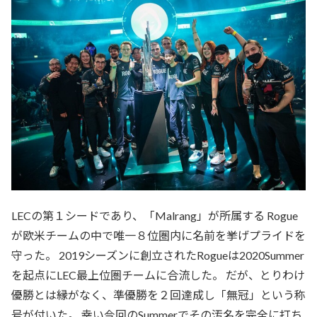
LECの第１シードであり、「Malrang」が所属する Rogue
が欧米チームの中で唯一８位圏内に名前を挙げプライドを
守った。 2019シーズンに創立されたRogueは2020Summer
を起点にLEC最上位圏チームに合流した。 だが、とりわけ
優勝とは縁がなく、準優勝を２回達成し「無冠」という称
号が付いた。 幸い今回のSummerでその汚名を完全に打ち