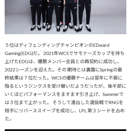
５位はディフェンディングチャンピオンのEDward
Gaming(EDG)だ。 2021年WCSでサモナーズカップを持ち
上げたEDGは、優勝メンバー全員との再契約に成功し、
2022シーズンを迎えた。その 期待とは裏腹にSpringの最
終結果は７位だった。WCSの優勝チームは翌年に不振に
陥るというジンクスを受け継いだようだったが、後半部に
いくほどパフォーマンスをますます引き上げ、Summerで
は３位まで上がった。 そうして進出した選抜戦でRNGを
相手にリバーススイープを成功し、LPL 第３シードを占め
た。