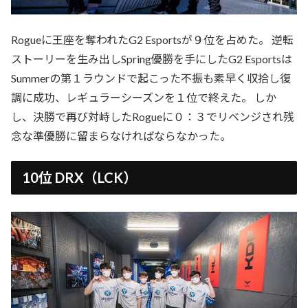
Rogueに王座を奪われたG2 Esportsが９位を占めた。 逆転
ストーリーを生み出しSpring優勝を手にしたG2 Esportsは
Summerの第１ラウンドで起こった不振も素早く収拾し復
調に成功、レギュラーシーズンを１位で終えた。 しか
し、決勝で再び対峙したRogueに０：３でリベンジされ残
念な準優勝に留まらなければならなかった。
10位 DRX（LCK）