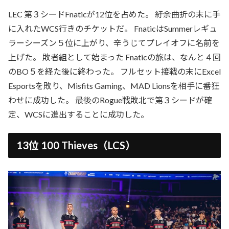
LEC 第３シードFnaticが12位を占めた。 紆余曲折の末に手
に入れたWCS行きのチケットだ。 FnaticはSummerレギュ
ラーシーズン５位に上がり、辛うじてプレイオフに名前を
上げた。 敗者組として始まった Fnaticの旅は、なんと４回
のBO５を経た後に終わった。 フルセット接戦の末にExcel
Esportsを敗り、Misfits Gaming、MAD Lionsを相手に番狂
わせに成功した。 最後のRogue戦敗北で第３シードが確
定、WCSに進出することに成功した。
13位 100 Thieves（LCS）