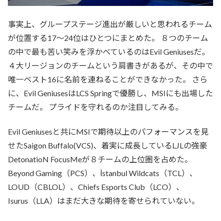
事実上、グループステージ進出が厳しいと思われるチーム
が位置する17～24位はひとつにまとめた。 ８つのチーム
の中で最も苦い笑みを浮かべているのはEvil Geniusesだ。
４大リージョンのチームという肩書きがあるが、その中で
唯一ベスト16に名前を連ねることができなかった。 さら
に、Evil GeniusesはLCS Springで優勝し、MSIにも出場した
チームだ。 プライドを守れるのか注目してみる。
Evil Geniusesと共にMSIで期待以上のパフォーマンスを見
せたSaigon Buffalo(VCS)、着実に成長しているLJLの強豪
DetonatioN FocusMeが８チームの上位圏を占めた。
Beyond Gaming（PCS）、İstanbul Wildcats（TCL）、
LOUD（CBLOL）、Chiefs Esports Club（LCO）、
Isurus（LLA）はまだ大きな期待を寄せられていない。