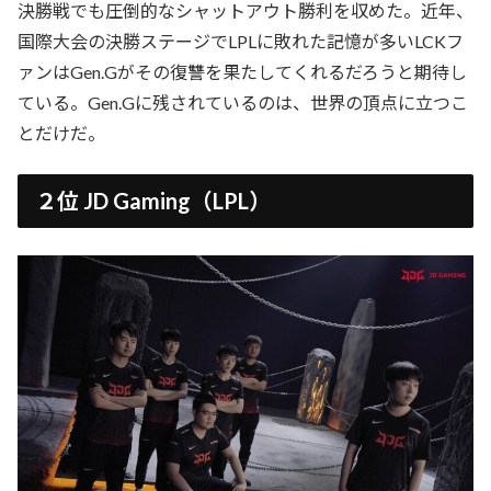
決勝戦でも圧倒的なシャットアウト勝利を収めた。近年、
国際大会の決勝ステージでLPLに敗れた記憶が多いLCKフ
ァンはGen.Gがその復讐を果たしてくれるだろうと期待し
ている。Gen.Gに残されているのは、世界の頂点に立つこ
とだけだ。
２位 JD Gaming（LPL）