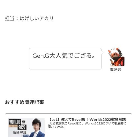
担当：はげしいアカリ
Gen.G大人気でござる。
管理忍
おすすめ関連記事
【LoL】教えてRevol殿！ Worlds2022徹底解説
LJL公式解説のRevol殿に、Worlds2022について徹底的に
聞いてみた。