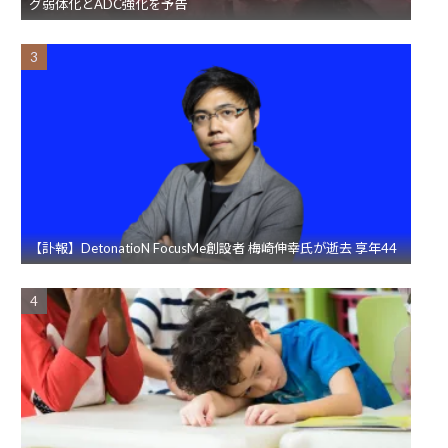
グ弱体化とADC強化を予告
【訃報】DetonatioN FocusMe創設者 梅崎伸幸氏が逝去 享年44