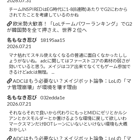
2026.07.31
チームINSPIREDはEG時代に1-8(8連敗)あたりでG2にわから
されてたことを考慮しているのかね
欧米勢大歓喜！「LoLチームパワーランキング」でG2
が韓国勢を全て押さえ、世界２位へ
名もなき忍び
18195aa15
2026.07.21
マナ枯れてスキル使えなくなるの普通に面白くなかったしし
ょうがないね。 adcに関してはファーストコアの素材の弱さが
効いていると思う。メイジはコア出来てなくてもゲーム参加で
きるけどadcは無理。 ...
ADCはもう必要ない？メイジボット論争：LoLの「マ
ナ管理崩壊」が環境を壊す理由
名もなき忍び
032edda1e
2026.07.21
それならそれで良いから代わりにもっとMIDにゼリとかルシ
アンとかスモルダーとか置けるような環境に戻して欲しいわ
マークスマンだけBOTレーンにいないといけない環境も大概
おかしい
ADCはもう必要ない？メイジボット論争：LoLの「マ