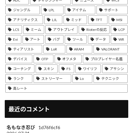
ADC
チャレンジャー
ニュース
WCS
ジャングル
LPL
アイテム
サポート
アナリティクス
LJL
ミッド
TFT
MSI
LCS
ミーム
アウトプレイ
Rioterの反応
LCP
Evi
アート
バグ
ツール
データ
WR
ティアリスト
LoR
ARAM
VALORANT
デバイス
OTP
オフメタ
プロプレイヤー名鑑
コーチング
スキン
FS
ワイリフ
アサシン
ランク
ストリーマー
Lo
テクニック
高レート
最近のコメント
名もなき忍び
1d76f6cf6