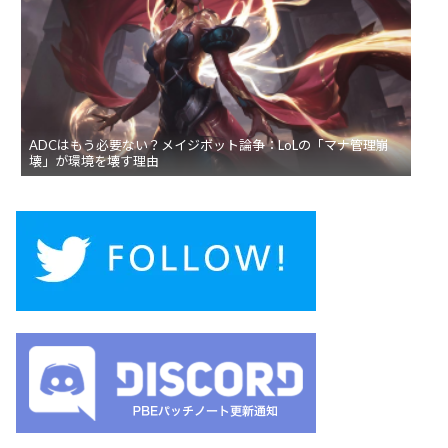
ADCはもう必要ない？メイジボット論争：LoLの「マナ管理崩
壊」が環境を壊す理由