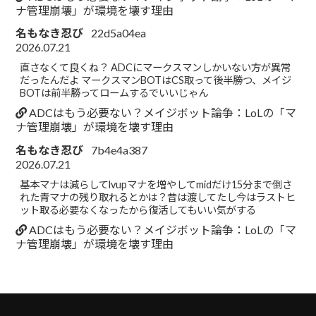
ナ管理崩壊」が環境を壊す理由
名もなき忍び
22d5a04ea
2026.07.21
直さなくて良くね？ ADCにマークスマンしかいない方が異常
だったんだよ マークスマンBOTはCS取って後半勝つ、メイジ
BOTは前半勝ってロームするでいいじゃん
ADCはもう必要ない？メイジボット論争：LoLの「マ
ナ管理崩壊」が環境を壊す理由
名もなき忍び
7b4e4a387
2026.07.21
基本マナは減らしてlvupマナを増やしてmidだけ15分まで倒さ
れた青マナの残り取れるとかは？昔は渡してたし今はラストヒ
ット取る必要なくなったから復活してもいい気がする
ADCはもう必要ない？メイジボット論争：LoLの「マ
ナ管理崩壊」が環境を壊す理由