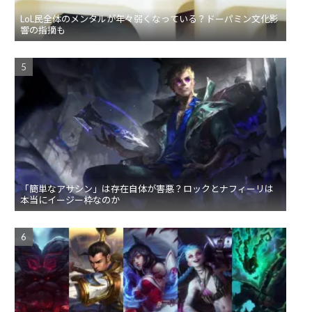
LoL民全体のメンタルが年々弱くなっている？ドーパミン文化影
響の指摘も
「簡単なアサシン」は存在自体が害悪？ロックとナフィーリは
本当にイージー枠なのか