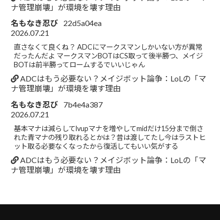
ナ管理崩壊」が環境を壊す理由
名もなき忍び
22d5a04ea
2026.07.21
直さなくて良くね？ ADCにマークスマンしかいない方が異常
だったんだよ マークスマンBOTはCS取って後半勝つ、メイジ
BOTは前半勝ってロームするでいいじゃん
ADCはもう必要ない？メイジボット論争：LoLの「マ
ナ管理崩壊」が環境を壊す理由
名もなき忍び
7b4e4a387
2026.07.21
基本マナは減らしてlvupマナを増やしてmidだけ15分まで倒さ
れた青マナの残り取れるとかは？昔は渡してたし今はラストヒ
ット取る必要なくなったから復活してもいい気がする
ADCはもう必要ない？メイジボット論争：LoLの「マ
ナ管理崩壊」が環境を壊す理由