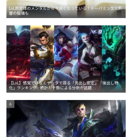
LoL民全体のメンタルが年々弱くなっている？ドーパミン文化影
響の指摘も
【LoL】感覚ではなくデータで語る「先出し安定」「後出し特
化」ランキング - 統計ガチ勢による分析が話題