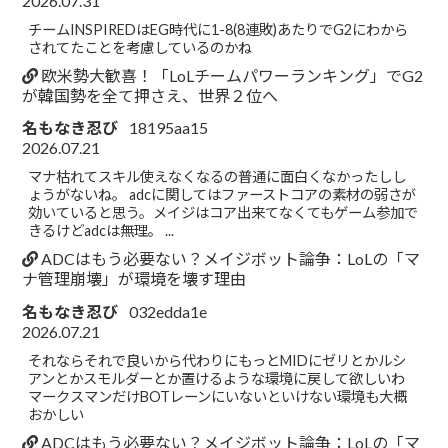
2026.07.31
チームINSPIREDはEG時代に1-8(8連敗)あたりでG2にわから
されてたことを考慮しているのかね
欧米勢大歓喜！「LoLチームパワーランキング」でG2
が韓国勢を全て押さえ、世界２位へ
名もなき忍び
18195aa15
2026.07.21
マナ枯れてスキル使えなくなるの普通に面白くなかったしし
ょうがないね。 adcに関してはファーストコアの素材の弱さが
効いていると思う。メイジはコア出来てなくてもゲーム参加で
きるけどadcは無理。 ...
ADCはもう必要ない？メイジボット論争：LoLの「マ
ナ管理崩壊」が環境を壊す理由
名もなき忍び
032edda1e
2026.07.21
それならそれで良いから代わりにもっとMIDにゼリとかルシ
アンとかスモルダーとか置けるような環境に戻して欲しいわ
マークスマンだけBOTレーンにいないといけない環境も大概
おかしい
ADCはもう必要ない？メイジボット論争：LoLの「マ