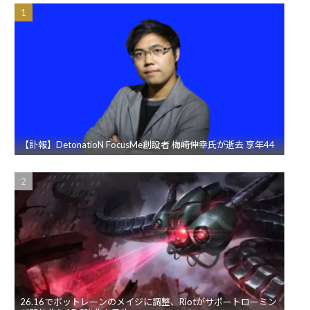
【訃報】DetonatioN FocusMe創設者 梅崎伸幸氏が逝去 享年44
26.16でボットレーンのメイジに調整、Riotがサポートローミン