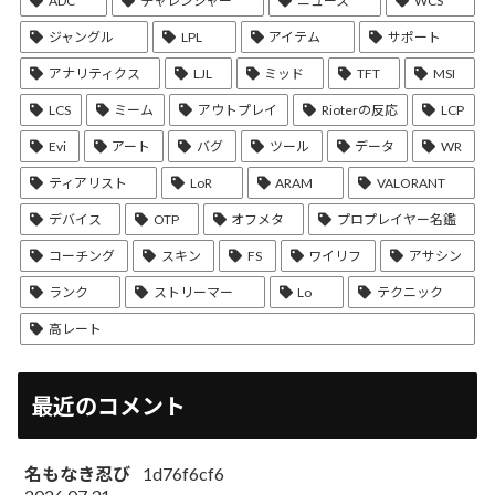
ADC
チャレンジャー
ニュース
WCS
ジャングル
LPL
アイテム
サポート
アナリティクス
LJL
ミッド
TFT
MSI
LCS
ミーム
アウトプレイ
Rioterの反応
LCP
Evi
アート
バグ
ツール
データ
WR
ティアリスト
LoR
ARAM
VALORANT
デバイス
OTP
オフメタ
プロプレイヤー名鑑
コーチング
スキン
FS
ワイリフ
アサシン
ランク
ストリーマー
Lo
テクニック
高レート
最近のコメント
名もなき忍び
1d76f6cf6