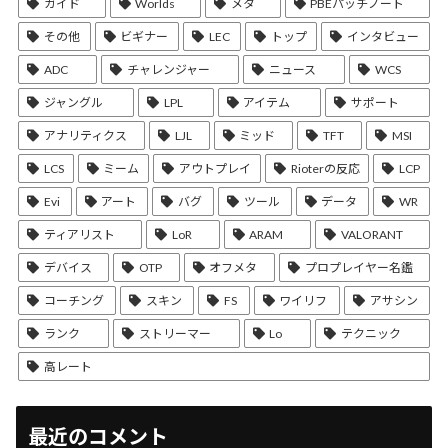
ガイド
Worlds
メタ
PBEパッチノート
その他
ビギナー
LEC
トップ
インタビュー
ADC
チャレンジャー
ニュース
WCS
ジャングル
LPL
アイテム
サポート
アナリティクス
LJL
ミッド
TFT
MSI
LCS
ミーム
アウトプレイ
Rioterの反応
LCP
Evi
アート
バグ
ツール
データ
WR
ティアリスト
LoR
ARAM
VALORANT
デバイス
OTP
オフメタ
プロプレイヤー名鑑
コーチング
スキン
FS
ワイリフ
アサシン
ランク
ストリーマー
Lo
テクニック
高レート
最近のコメント