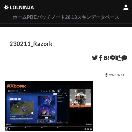
LoL
VALORANT
2XKO
ホーム
PBEパッチノート26.13
スキンデータベース
230211_Razork
2023.02.11