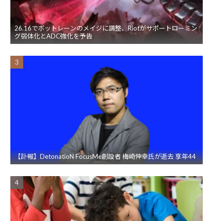
26.16でボットレーンのメイジに調整、Riotがサポートローミン
グ弱体化とADC強化を予告
【訃報】DetonatioN FocusMe創設者 梅崎伸幸氏が逝去 享年44