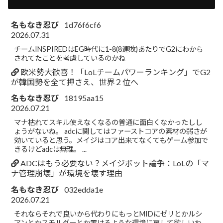
名もなき忍び
1d76f6cf6
2026.07.31
チームINSPIREDはEG時代に1-8(8連敗)あたりでG2にわから
されてたことを考慮しているのかね
欧米勢大歓喜！「LoLチームパワーランキング」でG2
が韓国勢を全て押さえ、世界２位へ
名もなき忍び
18195aa15
2026.07.21
マナ枯れてスキル使えなくなるの普通に面白くなかったしし
ょうがないね。 adcに関してはファーストコアの素材の弱さが
効いていると思う。メイジはコア出来てなくてもゲーム参加で
きるけどadcは無理。 ...
ADCはもう必要ない？メイジボット論争：LoLの「マ
ナ管理崩壊」が環境を壊す理由
名もなき忍び
032edda1e
2026.07.21
それならそれで良いから代わりにもっとMIDにゼリとかルシ
アンとかスモルダーとか置けるような環境に戻して欲しいわ