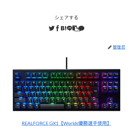
シェアする
管理忍
REALFORCE GX1【Worlds優勝選手使用】