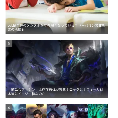
LoL民全体のメンタルが年々弱くなっている？ドーパミン文化影
響の指摘も
「簡単なアサシン」は存在自体が害悪？ロックとナフィーリは
本当にイージー枠なのか