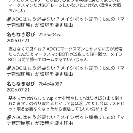
マークスマンだけBOTレーンにいないといけない環境も大概
おかしい
ADCはもう必要ない？メイジボット論争：LoLの「マ
ナ管理崩壊」が環境を壊す理由
名もなき忍び
22d5a04ea
2026.07.21
直さなくて良くね？ ADCにマークスマンしかいない方が異常
だったんだよ マークスマンBOTはCS取って後半勝つ、メイジ
BOTは前半勝ってロームするでいいじゃん
ADCはもう必要ない？メイジボット論争：LoLの「マ
ナ管理崩壊」が環境を壊す理由
名もなき忍び
7b4e4a387
2026.07.21
基本マナは減らしてlvupマナを増やしてmidだけ15分まで倒さ
れた青マナの残り取れるとかは？昔は渡してたし今はラストヒ
ット取る必要なくなったから復活してもいい気がする
ADCはもう必要ない？メイジボット論争：LoLの「マ
ナ管理崩壊」が環境を壊す理由