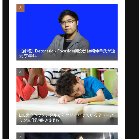
【訃報】DetonatioN FocusMe創設者 梅崎伸幸氏が逝
去 享年44
LoL民全体のメンタルが年々弱くなっている？ドーパ
ミン文化影響の指摘も