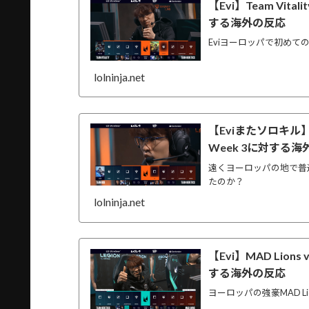
【Evi】Team Vitalit
する海外の反応
Eviヨーロッパで初めて
lolninja.net
【Eviまたソロキル】Team 
Week 3に対する
遠くヨーロッパの地で普
たのか？
lolninja.net
【Evi】MAD Lions vs
する海外の反応
ヨーロッパの強豪MAD L