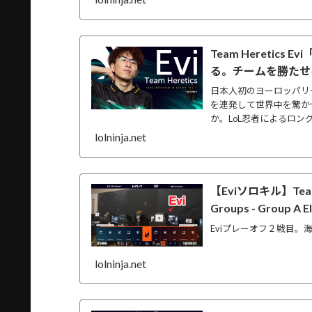
Team Hereti
る。チームを勝たせ
日本人初のヨーロッパリ
を連発して世界中を驚かせ
か。LoL忍者によるロン
lolninja.net
【Eviソロキル】Team He
Groups - Group 
Eviプレーオフ２戦目。
lolninja.net