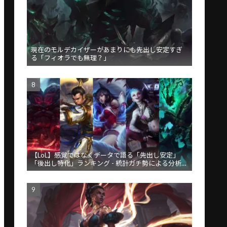
現在のモルデカイザーがあまりにも先出し安定すぎ
る「フィオラでも無理？」
【LoL】感覚ではなくデータで語る「先出し安定」
「後出し特化」ランキング - 統計ガチ勢による分析が
話題