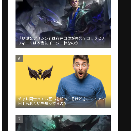
「簡単なアサシン」は存在自体が害悪？ロックとナ
フィーリは本当にイージー枠なのか
チャレ同士ってお互いを知ってるけどさ、アイアン
同士もお互いを知ってるの？