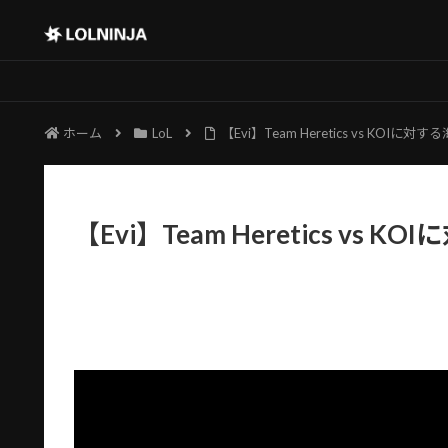
ホーム
LoL
【Evi】Team Heretics vs KOIに対
【Evi】Team Heretics vs 