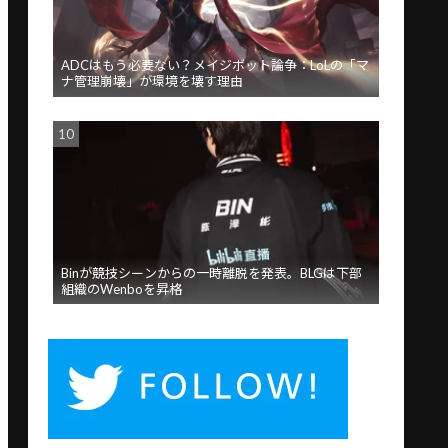
ADCはもう必要ない？メイジボット論争：LoLの「マ
ナ管理崩壊」が環境を壊す理由
Binが競技シーンからの一時離脱を発表。BLGは下部
組織のWenboを昇格