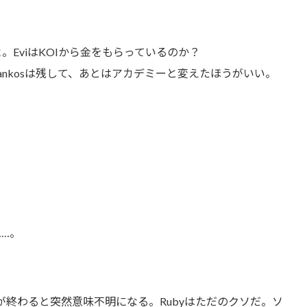
よ。EviはKOIから金をもらっているのか？
Jankosは残して、あとはアカデミーと変えたほうがいい。
……。
が終わると突然意味不明になる。Rubyはただのクソだ。ソ