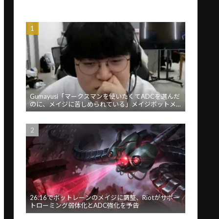
Gumayusi「マークスマンを使いたくてADCを選んだ
のに、メイジに苦しめられている」メイジボットメ
タに苦言
26.16でボットレーンのメイジに調整、Riotがサポー
トローミング弱体化とADC強化を予告