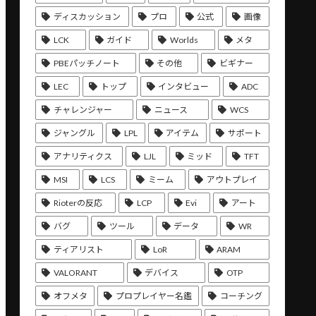
ディスカッション
プロ
公式
画像
LCK
ガイド
Worlds
メタ
PBEパッチノート
その他
ビギナー
LEC
トップ
インタビュー
ADC
チャレンジャー
ニュース
WCS
ジャングル
LPL
アイテム
サポート
アナリティクス
LJL
ミッド
TFT
MSI
LCS
ミーム
アウトプレイ
Rioterの反応
LCP
Evi
アート
バグ
ツール
データ
WR
ティアリスト
LoR
ARAM
VALORANT
デバイス
OTP
オフメタ
プロプレイヤー名鑑
コーチング