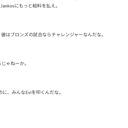
ankosにもっと給料を払え。
った。彼はブロンズの試合ならチャレンジャーなんだな。
いるじゃねーか。
のに、みんなEviを叩くんだな。