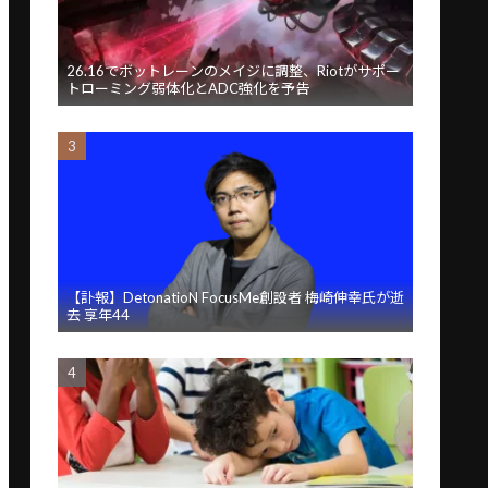
26.16でボットレーンのメイジに調整、Riotがサポー
トローミング弱体化とADC強化を予告
【訃報】DetonatioN FocusMe創設者 梅崎伸幸氏が逝
去 享年44