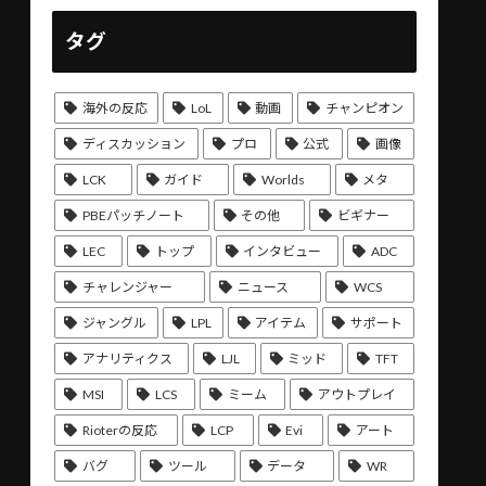
タグ
海外の反応
LoL
動画
チャンピオン
ディスカッション
プロ
公式
画像
LCK
ガイド
Worlds
メタ
PBEパッチノート
その他
ビギナー
LEC
トップ
インタビュー
ADC
チャレンジャー
ニュース
WCS
ジャングル
LPL
アイテム
サポート
アナリティクス
LJL
ミッド
TFT
MSI
LCS
ミーム
アウトプレイ
Rioterの反応
LCP
Evi
アート
バグ
ツール
データ
WR