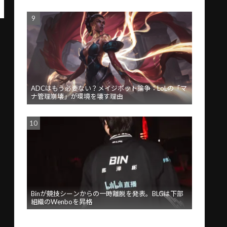
ADCはもう必要ない？メイジボット論争：LoLの「マ
ナ管理崩壊」が環境を壊す理由
Binが競技シーンからの一時離脱を発表。BLGは下部
組織のWenboを昇格