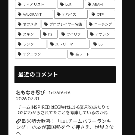
ティアリスト
LoR
ARAM
VALORANT
デバイス
OTP
オフメタ
プロプレイヤー名鑑
コーチング
スキン
FS
ワイリフ
アサシン
ランク
ストリーマー
Lo
テクニック
高レート
最近のコメント
名もなき忍び
1d76f6cf6
2026.07.31
チームINSPIREDはEG時代に1-8(8連敗)あたりで
G2にわからされてたことを考慮しているのかね
欧米勢大歓喜！「LoLチームパワーランキ
ング」でG2が韓国勢を全て押さえ、世界２位
へ