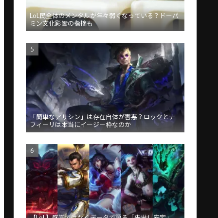
LoL民全体のメンタルが年々弱くなっている？ドーパ
ミン文化影響の指摘も
「簡単なアサシン」は存在自体が害悪？ロックとナ
フィーリは本当にイージー枠なのか
【LoL】感覚ではなくデータで語る「先出し安定」