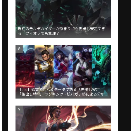
現在のモルデカイザーがあまりにも先出し安定すぎ
る「フィオラでも無理？」
【LoL】感覚ではなくデータで語る「先出し安定」
「後出し特化」ランキング - 統計ガチ勢による分析が
話題