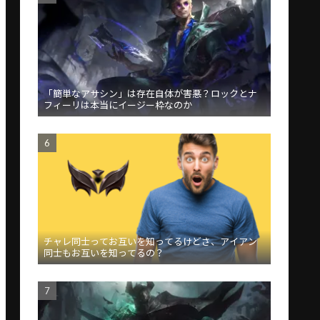
「簡単なアサシン」は存在自体が害悪？ロックとナ
フィーリは本当にイージー枠なのか
チャレ同士ってお互いを知ってるけどさ、アイアン
同士もお互いを知ってるの？