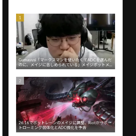
Gumayusi「マークスマンを使いたくてADCを選んだ
のに、メイジに苦しめられている」メイジボットメ
タに苦言
26.16でボットレーンのメイジに調整、Riotがサポー
トローミング弱体化とADC強化を予告