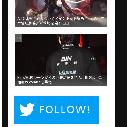
ADCはもう必要ない？メイジボット論争：LoLの「マ
ナ管理崩壊」が環境を壊す理由
Binが競技シーンからの一時離脱を発表。BLGは下部
組織のWenboを昇格