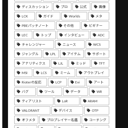
ディスカッション
プロ
公式
画像
LCK
ガイド
Worlds
メタ
PBEパッチノート
その他
ビギナー
LEC
トップ
インタビュー
ADC
チャレンジャー
ニュース
WCS
ジャングル
LPL
アイテム
サポート
アナリティクス
LJL
ミッド
TFT
MSI
LCS
ミーム
アウトプレイ
Rioterの反応
LCP
Evi
アート
バグ
ツール
データ
WR
ティアリスト
LoR
ARAM
VALORANT
デバイス
OTP
オフメタ
プロプレイヤー名鑑
コーチング