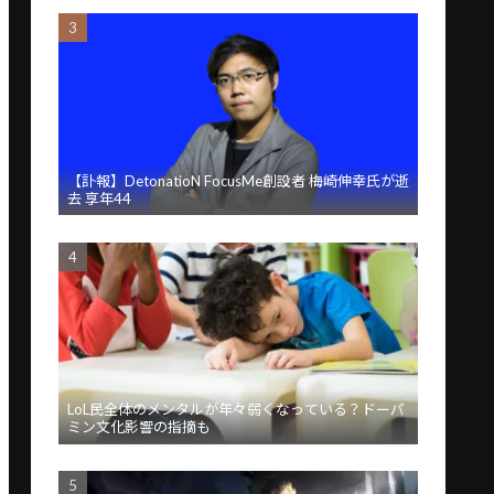
【訃報】DetonatioN FocusMe創設者 梅崎伸幸氏が逝
去 享年44
LoL民全体のメンタルが年々弱くなっている？ドーパ
ミン文化影響の指摘も