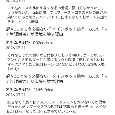
2026.07.21
マナ枯れてスキル使えなくなるの普通に面白くなかったしし
ょうがないね。 adcに関してはファーストコアの素材の弱さが
効いていると思う。メイジはコア出来てなくてもゲーム参加で
きるけどadcは無理。 ...
ADCはもう必要ない？メイジボット論争：LoLの「マ
ナ管理崩壊」が環境を壊す理由
名もなき忍び
032edda1e
2026.07.21
それならそれで良いから代わりにもっとMIDにゼリとかルシ
アンとかスモルダーとか置けるような環境に戻して欲しいわ
マークスマンだけBOTレーンにいないといけない環境も大概
おかしい
ADCはもう必要ない？メイジボット論争：LoLの「マ
ナ管理崩壊」が環境を壊す理由
名もなき忍び
22d5a04ea
2026.07.21
直さなくて良くね？ ADCにマークスマンしかいない方が異常
だったんだよ マークスマンBOTはCS取って後半勝つ、メイジ
BOTは前半勝ってロームするでいいじゃん