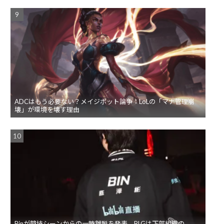
ADCはもう必要ない？メイジボット論争：LoLの「マナ管理崩
壊」が環境を壊す理由
Binが競技シーンからの一時離脱を発表。BLGは下部組織の