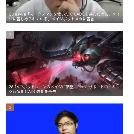
Gumayusi「マークスマンを使いたくてADCを選んだのに、メイ
ジに苦しめられている」メイジボットメタに苦言
26.16でボットレーンのメイジに調整、Riotがサポートローミン
グ弱体化とADC強化を予告