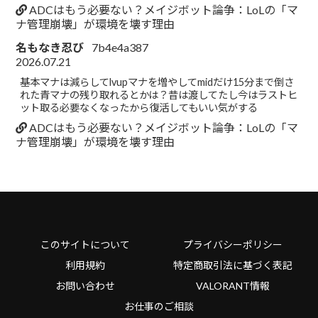
ADCはもう必要ない？メイジボット論争：LoLの「マ
ナ管理崩壊」が環境を壊す理由
名もなき忍び
7b4e4a387
2026.07.21
基本マナは減らしてlvupマナを増やしてmidだけ15分まで倒さ
れた青マナの残り取れるとかは？昔は渡してたし今はラストヒ
ット取る必要なくなったから復活してもいい気がする
ADCはもう必要ない？メイジボット論争：LoLの「マ
ナ管理崩壊」が環境を壊す理由
このサイトについて
プライバシーポリシー
利用規約
特定商取引法に基づく表記
お問い合わせ
VALORANT情報
お仕事のご相談