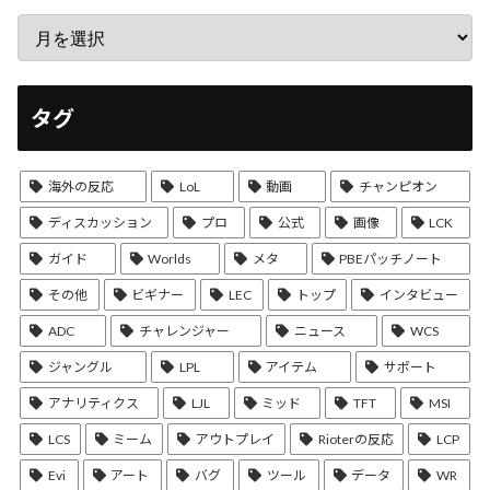
タグ
海外の反応
LoL
動画
チャンピオン
ディスカッション
プロ
公式
画像
LCK
ガイド
Worlds
メタ
PBEパッチノート
その他
ビギナー
LEC
トップ
インタビュー
ADC
チャレンジャー
ニュース
WCS
ジャングル
LPL
アイテム
サポート
アナリティクス
LJL
ミッド
TFT
MSI
LCS
ミーム
アウトプレイ
Rioterの反応
LCP
Evi
アート
バグ
ツール
データ
WR