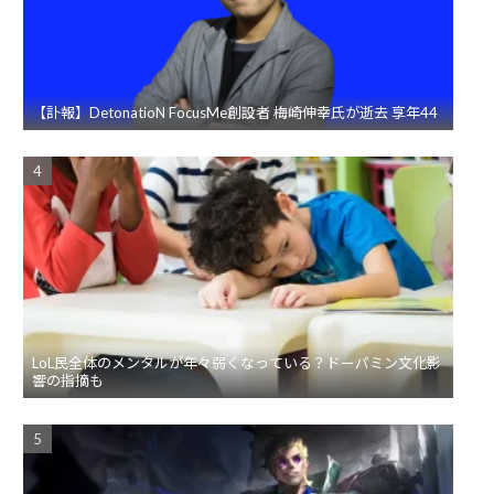
【訃報】DetonatioN FocusMe創設者 梅崎伸幸氏が逝去 享年44
LoL民全体のメンタルが年々弱くなっている？ドーパミン文化影
響の指摘も