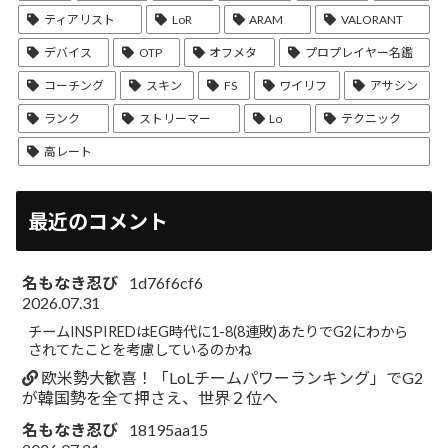
ティアリスト
LoR
ARAM
VALORANT
デバイス
OTP
オフメタ
プロプレイヤー名鑑
コーチング
スキン
FS
ワイリフ
アサシン
ランク
ストリーマー
Lo
テクニック
高レート
最近のコメント
名もなき忍び
1d76f6cf6
2026.07.31
チームINSPIREDはEG時代に1-8(8連敗)あたりでG2にわから
されてたことを考慮しているのかね
欧米勢大歓喜！「LoLチームパワーランキング」でG2
が韓国勢を全て押さえ、世界２位へ
名もなき忍び
18195aa15