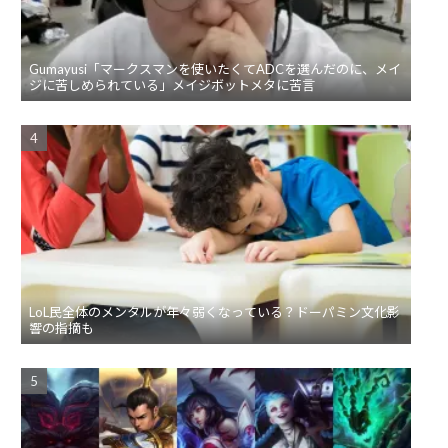
Gumayusi「マークスマンを使いたくてADCを選んだのに、メイ
ジに苦しめられている」メイジボットメタに苦言
LoL民全体のメンタルが年々弱くなっている？ドーパミン文化影
響の指摘も