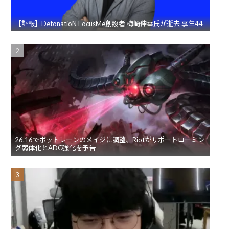
【訃報】DetonatioN FocusMe創設者 梅崎伸幸氏が逝去 享年44
26.16でボットレーンのメイジに調整、Riotがサポートローミン
グ弱体化とADC強化を予告