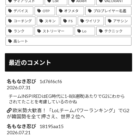
ティアリスト
LoR
ARAM
VALORANT
デバイス
OTP
オフメタ
プロプレイヤー名鑑
コーチング
スキン
FS
ワイリフ
アサシン
ランク
ストリーマー
Lo
テクニック
高レート
最近のコメント
名もなき忍び
1d76f6cf6
2026.07.31
チームINSPIREDはEG時代に1-8(8連敗)あたりでG2にわから
されてたことを考慮しているのかね
欧米勢大歓喜！「LoLチームパワーランキング」でG2
が韓国勢を全て押さえ、世界２位へ
名もなき忍び
18195aa15
2026.07.21