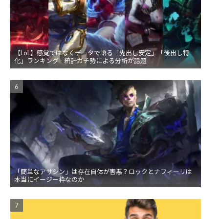
【LoL】感覚ではなくデータで語る「先出し安定」「後出し特
化」ランキング - 統計ガチ勢による分析が話題
「簡単なアサシン」は存在自体が害悪？ロックとナフィーリは
本当にイージー枠なのか