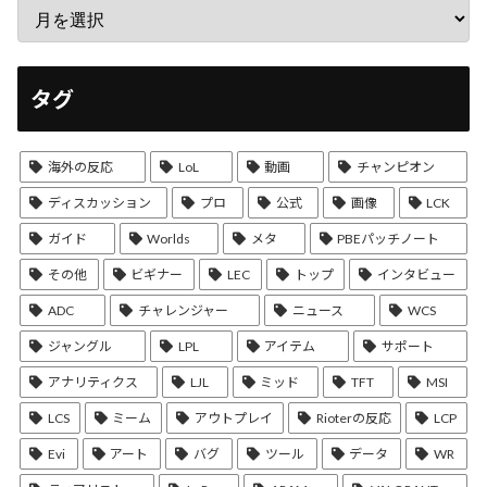
タグ
海外の反応
LoL
動画
チャンピオン
ディスカッション
プロ
公式
画像
LCK
ガイド
Worlds
メタ
PBEパッチノート
その他
ビギナー
LEC
トップ
インタビュー
ADC
チャレンジャー
ニュース
WCS
ジャングル
LPL
アイテム
サポート
アナリティクス
LJL
ミッド
TFT
MSI
LCS
ミーム
アウトプレイ
Rioterの反応
LCP
Evi
アート
バグ
ツール
データ
WR