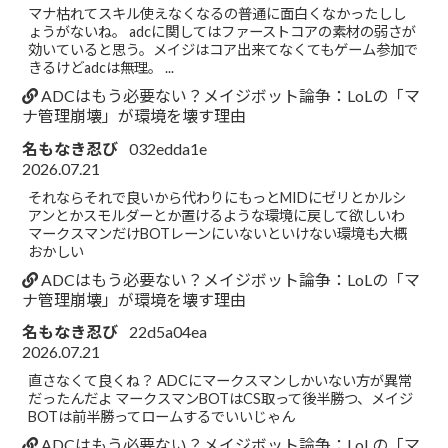
マナ枯れてスキル使えなくなるの普通に面白くなかったしし
ょうがないね。 adcに関してはファーストコアの素材の弱さが
効いていると思う。メイジはコア出来てなくてもゲーム参加で
きるけどadcは無理。 ...
ADCはもう必要ない？メイジボット論争：LoLの「マ
ナ管理崩壊」が環境を壊す理由
名もなき忍び
032edda1e
2026.07.21
それならそれで良いから代わりにもっとMIDにゼリとかルシ
アンとかスモルダーとか置けるような環境に戻して欲しいわ
マークスマンだけBOTレーンにいないといけない環境も大概
おかしい
ADCはもう必要ない？メイジボット論争：LoLの「マ
ナ管理崩壊」が環境を壊す理由
名もなき忍び
22d5a04ea
2026.07.21
直さなくて良くね？ ADCにマークスマンしかいない方が異常
だったんだよ マークスマンBOTはCS取って後半勝つ、メイジ
BOTは前半勝ってロームするでいいじゃん
ADCはもう必要ない？メイジボット論争：LoLの「マ