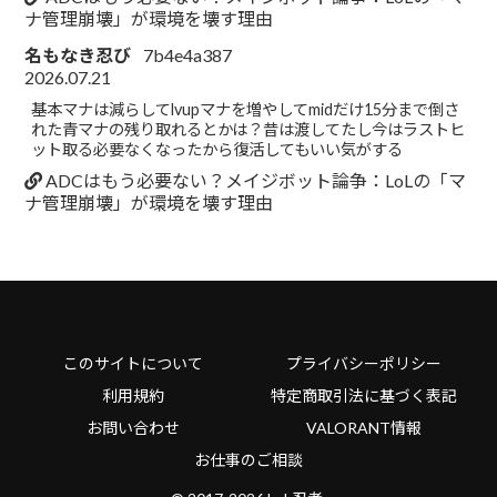
ナ管理崩壊」が環境を壊す理由
名もなき忍び
7b4e4a387
2026.07.21
基本マナは減らしてlvupマナを増やしてmidだけ15分まで倒さ
れた青マナの残り取れるとかは？昔は渡してたし今はラストヒ
ット取る必要なくなったから復活してもいい気がする
ADCはもう必要ない？メイジボット論争：LoLの「マ
ナ管理崩壊」が環境を壊す理由
このサイトについて
プライバシーポリシー
利用規約
特定商取引法に基づく表記
お問い合わせ
VALORANT情報
お仕事のご相談