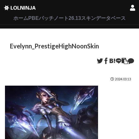
LoL
VALORANT
2XKO
ホーム
PBEパッチノート26.13
スキンデータベース
Evelynn_PrestigeHighNoonSkin
2024.03.13