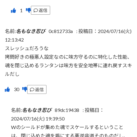
返信
名前:
名もなき忍び
0c812733a
:
投稿日：2024/07/16(火)
12:13:42
スレッシュだろうな
拷問好きの極悪人設定なのに味方守るのに特化した性能、
魂を閉じ込めるランタンは味方を安全地帯に連れ戻すスキ
ルだし
返信
名前:
名もなき忍び
89dc19438
:
投稿日：
2024/07/16(火) 19:39:50
Wのシールドが集めた魂でスケールするということ
は、閉じ込めた魂を盾にする悪逆非道そのものだし、