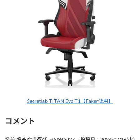
Secretlab TITAN Evo T1【Faker使用】
コメント
名前:
名もなき忍び
e0d943d27
:
投稿日：2024/07/16(火)