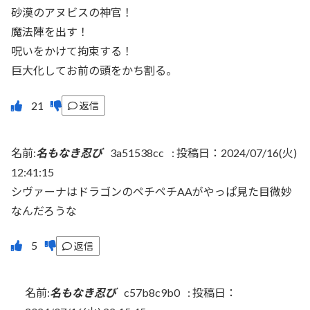
砂漠のアヌビスの神官！
魔法陣を出す！
呪いをかけて拘束する！
巨大化してお前の頭をかち割る。
返信
名前:
名もなき忍び
3a51538cc
:
投稿日：2024/07/16(火)
12:41:15
シヴァーナはドラゴンのペチペチAAがやっぱ見た目微妙
なんだろうな
返信
名前:
名もなき忍び
c57b8c9b0
:
投稿日：