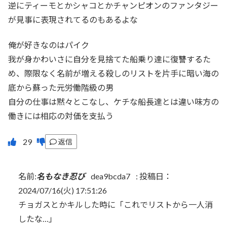
逆にティーモとかシャコとかチャンピオンのファンタジー
が見事に表現されてるのもあるよな
俺が好きなのはパイク
我が身かわいさに自分を見捨てた船乗り達に復讐するた
め、際限なく名前が増える殺しのリストを片手に暗い海の
底から蘇った元労働階級の男
自分の仕事は黙々とこなし、ケチな船長達とは違い味方の
働きには相応の対価を支払う
返信
名前:
名もなき忍び
dea9bcda7
:
投稿日：
2024/07/16(火) 17:51:26
チョガスとかキルした時に「これでリストから一人消
したな…」