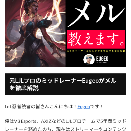
元LJLプロのミッドレーナーEugeoがメル
を徹底解説
LoL忍者読者の皆さんこんにちは！
Eugeo
です！
僕はV3 Esports、AXIZなどのLJLプロチームで5年間ミッド
レーナーを務めたのち、現在はストリーマーやコンテンツ