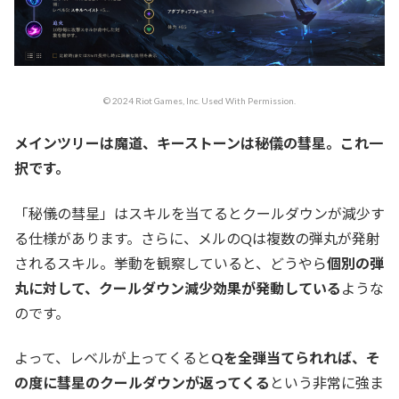
© 2024 Riot Games, Inc. Used With Permission.
メインツリーは魔道、キーストーンは秘儀の彗星。これ一
択です。
「秘儀の彗星」はスキルを当てるとクールダウンが減少す
る仕様があります。さらに、メルのQは複数の弾丸が発射
されるスキル。挙動を観察していると、どうやら
個別の弾
丸に対して、クールダウン減少効果が発動している
ような
のです。
よって、レベルが上ってくると
Qを全弾当てられれば、そ
の度に彗星のクールダウンが返ってくる
という非常に強ま