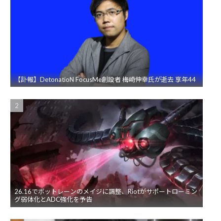
【訃報】DetonatioN FocusMe創設者 梅崎伸幸氏が逝去 享年44
26.16でボットレーンのメイジに調整、Riotがサポートローミン
グ弱体化とADC強化を予告