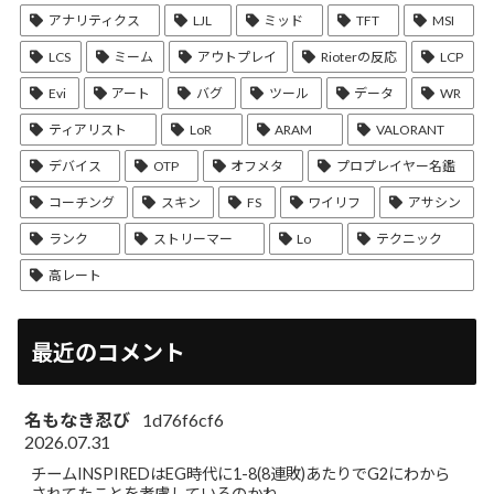
アナリティクス
LJL
ミッド
TFT
MSI
LCS
ミーム
アウトプレイ
Rioterの反応
LCP
Evi
アート
バグ
ツール
データ
WR
ティアリスト
LoR
ARAM
VALORANT
デバイス
OTP
オフメタ
プロプレイヤー名鑑
コーチング
スキン
FS
ワイリフ
アサシン
ランク
ストリーマー
Lo
テクニック
高レート
最近のコメント
名もなき忍び
1d76f6cf6
2026.07.31
チームINSPIREDはEG時代に1-8(8連敗)あたりでG2にわから
されてたことを考慮しているのかね