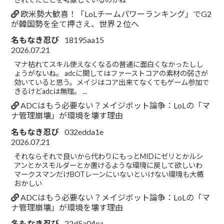
欧米勢大歓喜！「LoLチームパワーランキング」でG2
が韓国勢を全て押さえ、世界２位へ
名もなき忍び
18195aa15
2026.07.21
マナ枯れてスキル使えなくなるの普通に面白くなかったしし
ょうがないね。 adcに関してはファーストコアの素材の弱さが
効いていると思う。メイジはコア出来てなくてもゲーム参加で
きるけどadcは無理。 ...
ADCはもう必要ない？メイジボット論争：LoLの「マ
ナ管理崩壊」が環境を壊す理由
名もなき忍び
032edda1e
2026.07.21
それならそれで良いから代わりにもっとMIDにゼリとかルシ
アンとかスモルダーとか置けるような環境に戻して欲しいわ
マークスマンだけBOTレーンにいないといけない環境も大概
おかしい
ADCはもう必要ない？メイジボット論争：LoLの「マ
ナ管理崩壊」が環境を壊す理由
名もなき忍び
22d5a04ea