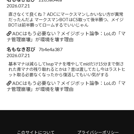
2026.07.21
直さなくて良くね？ ADCにマークスマンしかいない方が異常
だったんだよ マークスマンBOTはCS取って後半勝つ、メイジ
BOTは前半勝ってロームするでいいじゃん
ADCはもう必要ない？メイジボット論争：LoLの「マ
ナ管理崩壊」が環境を壊す理由
名もなき忍び
7b4e4a387
2026.07.21
基本マナは減らしてlvupマナを増やしてmidだけ15分まで倒さ
れた青マナの残り取れるとかは？昔は渡してたし今はラストヒ
ット取る必要なくなったから復活してもいい気がする
ADCはもう必要ない？メイジボット論争：LoLの「マ
ナ管理崩壊」が環境を壊す理由
このサイトについて
プライバシーポリシー