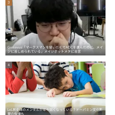
Gumayusi「マークスマンを使いたくてADCを選んだのに、メイ
ジに苦しめられている」メイジボットメタに苦言
LoL民全体のメンタルが年々弱くなっている？ドーパミン文化影
響の指摘も