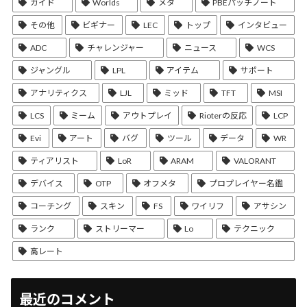
ガイド
Worlds
メタ
PBEパッチノート
その他
ビギナー
LEC
トップ
インタビュー
ADC
チャレンジャー
ニュース
WCS
ジャングル
LPL
アイテム
サポート
アナリティクス
LJL
ミッド
TFT
MSI
LCS
ミーム
アウトプレイ
Rioterの反応
LCP
Evi
アート
バグ
ツール
データ
WR
ティアリスト
LoR
ARAM
VALORANT
デバイス
OTP
オフメタ
プロプレイヤー名鑑
コーチング
スキン
FS
ワイリフ
アサシン
ランク
ストリーマー
Lo
テクニック
高レート
最近のコメント