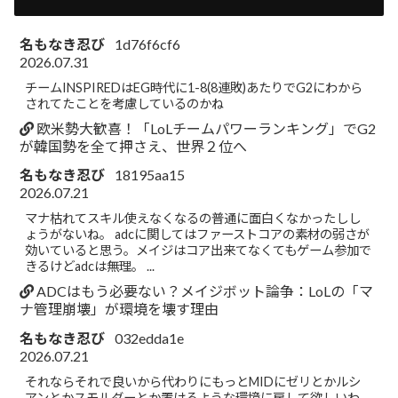
名もなき忍び
1d76f6cf6
2026.07.31
チームINSPIREDはEG時代に1-8(8連敗)あたりでG2にわから
されてたことを考慮しているのかね
欧米勢大歓喜！「LoLチームパワーランキング」でG2
が韓国勢を全て押さえ、世界２位へ
名もなき忍び
18195aa15
2026.07.21
マナ枯れてスキル使えなくなるの普通に面白くなかったしし
ょうがないね。 adcに関してはファーストコアの素材の弱さが
効いていると思う。メイジはコア出来てなくてもゲーム参加で
きるけどadcは無理。 ...
ADCはもう必要ない？メイジボット論争：LoLの「マ
ナ管理崩壊」が環境を壊す理由
名もなき忍び
032edda1e
2026.07.21
それならそれで良いから代わりにもっとMIDにゼリとかルシ
アンとかスモルダーとか置けるような環境に戻して欲しいわ