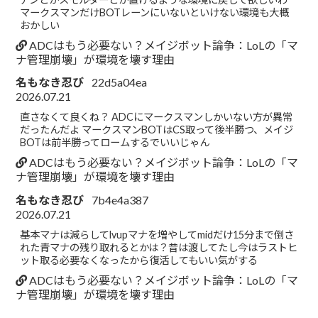
マークスマンだけBOTレーンにいないといけない環境も大概
おかしい
ADCはもう必要ない？メイジボット論争：LoLの「マ
ナ管理崩壊」が環境を壊す理由
名もなき忍び
22d5a04ea
2026.07.21
直さなくて良くね？ ADCにマークスマンしかいない方が異常
だったんだよ マークスマンBOTはCS取って後半勝つ、メイジ
BOTは前半勝ってロームするでいいじゃん
ADCはもう必要ない？メイジボット論争：LoLの「マ
ナ管理崩壊」が環境を壊す理由
名もなき忍び
7b4e4a387
2026.07.21
基本マナは減らしてlvupマナを増やしてmidだけ15分まで倒さ
れた青マナの残り取れるとかは？昔は渡してたし今はラストヒ
ット取る必要なくなったから復活してもいい気がする
ADCはもう必要ない？メイジボット論争：LoLの「マ
ナ管理崩壊」が環境を壊す理由