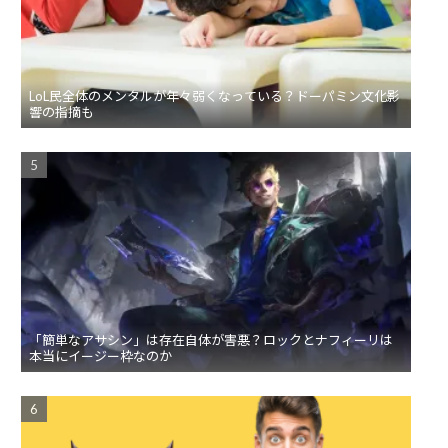
LoL民全体のメンタルが年々弱くなっている？ドーパミン文化影
響の指摘も
「簡単なアサシン」は存在自体が害悪？ロックとナフィーリは
本当にイージー枠なのか