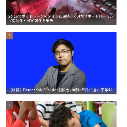
26.16でボットレーンのメイジに調整、Riotがサポートローミン
グ弱体化とADC強化を予告
【訃報】DetonatioN FocusMe創設者 梅崎伸幸氏が逝去 享年44