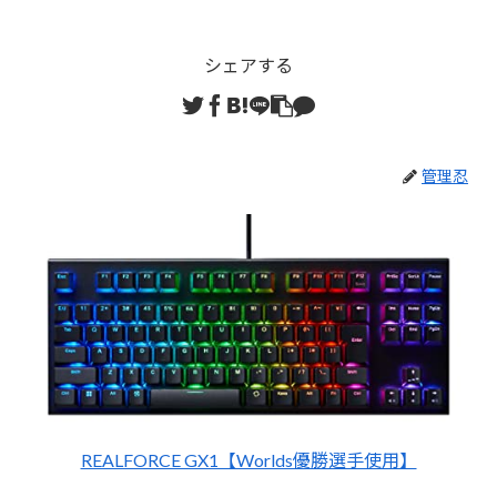
シェアする
管理忍
REALFORCE GX1【Worlds優勝選手使用】