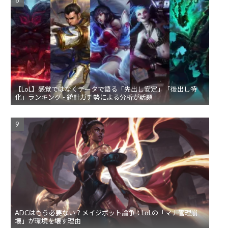
【LoL】感覚ではなくデータで語る「先出し安定」「後出し特
化」ランキング - 統計ガチ勢による分析が話題
ADCはもう必要ない？メイジボット論争：LoLの「マナ管理崩
壊」が環境を壊す理由