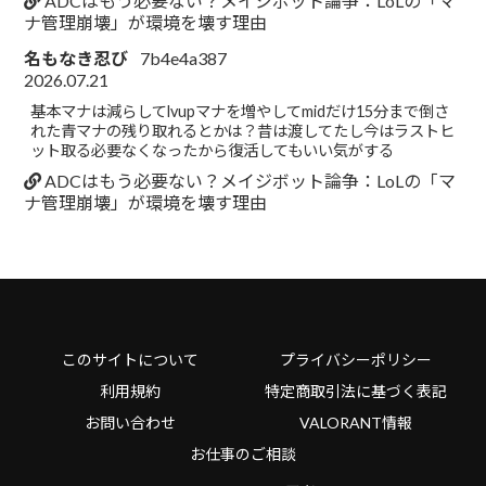
ADCはもう必要ない？メイジボット論争：LoLの「マ
ナ管理崩壊」が環境を壊す理由
名もなき忍び
7b4e4a387
2026.07.21
基本マナは減らしてlvupマナを増やしてmidだけ15分まで倒さ
れた青マナの残り取れるとかは？昔は渡してたし今はラストヒ
ット取る必要なくなったから復活してもいい気がする
ADCはもう必要ない？メイジボット論争：LoLの「マ
ナ管理崩壊」が環境を壊す理由
このサイトについて
プライバシーポリシー
利用規約
特定商取引法に基づく表記
お問い合わせ
VALORANT情報
お仕事のご相談