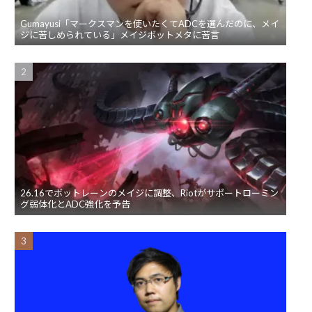
Gumayusi「マークスマンを使いたくてADCを選んだのに、メイ
ジに苦しめられている」メイジボットメタに苦言
26.16でボットレーンのメイジに調整、Riotがサポートローミン
グ弱体化とADC強化を予告