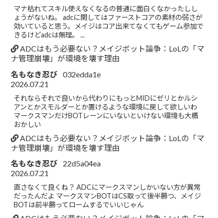
マナ枯れてスキル使えなくなるの普通に面白くなかったしし
ょうがないね。 adcに関してはファーストコアの素材の弱さが
効いていると思う。メイジはコア出来てなくてもゲーム参加で
きるけどadcは無理。 ...
ADCはもう必要ない？メイジボット論争：LoLの「マ
ナ管理崩壊」が環境を壊す理由
名もなき忍び
032edda1e
2026.07.21
それならそれで良いから代わりにもっとMIDにゼリとかルシ
アンとかスモルダーとか置けるような環境に戻して欲しいわ
マークスマンだけBOTレーンにいないといけない環境も大概
おかしい
ADCはもう必要ない？メイジボット論争：LoLの「マ
ナ管理崩壊」が環境を壊す理由
名もなき忍び
22d5a04ea
2026.07.21
直さなくて良くね？ ADCにマークスマンしかいない方が異常
だったんだよ マークスマンBOTはCS取って後半勝つ、メイジ
BOTは前半勝ってロームするでいいじゃん