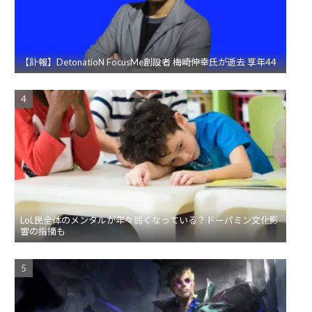
【訃報】DetonatioN FocusMe創設者 梅崎伸幸氏が逝去 享年44
LoL民全体のメンタルが年々弱くなっている？ドーパミン文化影
響の指摘も