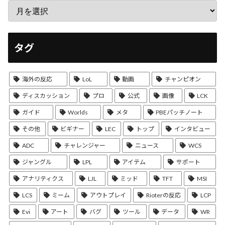
タグ
海外の反応
LoL
動画
チャンピオン
ディスカッション
プロ
公式
画像
LCK
ガイド
Worlds
メタ
PBEパッチノート
その他
ビギナー
LEC
トップ
インタビュー
ADC
チャレンジャー
ニュース
WCS
ジャングル
LPL
アイテム
サポート
アナリティクス
LJL
ミッド
TFT
MSI
LCS
ミーム
アウトプレイ
Rioterの反応
LCP
Evi
アート
バグ
ツール
データ
WR