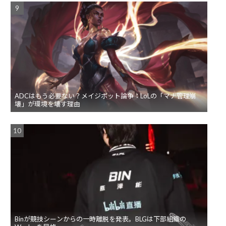
ADCはもう必要ない？メイジボット論争：LoLの「マナ管理崩
壊」が環境を壊す理由
Binが競技シーンからの一時離脱を発表。BLGは下部組織の