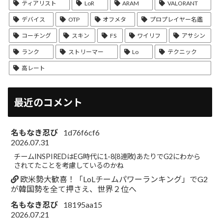
ティアリスト
LoR
ARAM
VALORANT
デバイス
OTP
オフメタ
プロプレイヤー名鑑
コーチング
スキン
FS
ワイリフ
アサシン
ランク
ストリーマー
Lo
テクニック
高レート
最近のコメント
名もなき忍び
1d76f6cf6
2026.07.31
チームINSPIREDはEG時代に1-8(8連敗)あたりでG2にわから
されてたことを考慮しているのかね
欧米勢大歓喜！「LoLチームパワーランキング」でG2
が韓国勢を全て押さえ、世界２位へ
名もなき忍び
18195aa15
2026.07.21