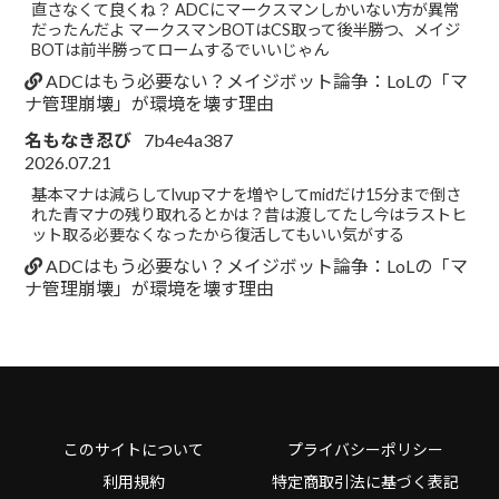
直さなくて良くね？ ADCにマークスマンしかいない方が異常
だったんだよ マークスマンBOTはCS取って後半勝つ、メイジ
BOTは前半勝ってロームするでいいじゃん
ADCはもう必要ない？メイジボット論争：LoLの「マ
ナ管理崩壊」が環境を壊す理由
名もなき忍び
7b4e4a387
2026.07.21
基本マナは減らしてlvupマナを増やしてmidだけ15分まで倒さ
れた青マナの残り取れるとかは？昔は渡してたし今はラストヒ
ット取る必要なくなったから復活してもいい気がする
ADCはもう必要ない？メイジボット論争：LoLの「マ
ナ管理崩壊」が環境を壊す理由
このサイトについて
プライバシーポリシー
利用規約
特定商取引法に基づく表記