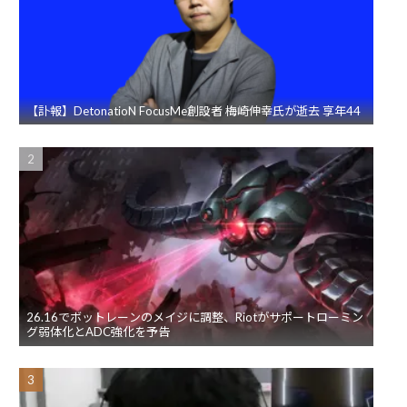
【訃報】DetonatioN FocusMe創設者 梅崎伸幸氏が逝去 享年44
26.16でボットレーンのメイジに調整、Riotがサポートローミン
グ弱体化とADC強化を予告