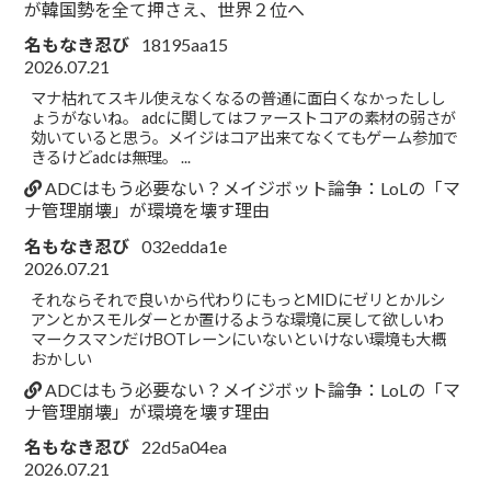
が韓国勢を全て押さえ、世界２位へ
名もなき忍び
18195aa15
2026.07.21
マナ枯れてスキル使えなくなるの普通に面白くなかったしし
ょうがないね。 adcに関してはファーストコアの素材の弱さが
効いていると思う。メイジはコア出来てなくてもゲーム参加で
きるけどadcは無理。 ...
ADCはもう必要ない？メイジボット論争：LoLの「マ
ナ管理崩壊」が環境を壊す理由
名もなき忍び
032edda1e
2026.07.21
それならそれで良いから代わりにもっとMIDにゼリとかルシ
アンとかスモルダーとか置けるような環境に戻して欲しいわ
マークスマンだけBOTレーンにいないといけない環境も大概
おかしい
ADCはもう必要ない？メイジボット論争：LoLの「マ
ナ管理崩壊」が環境を壊す理由
名もなき忍び
22d5a04ea
2026.07.21