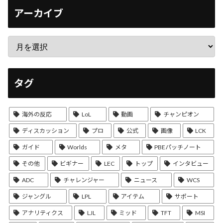
アーカイブ
タグ
海外の反応
LoL
動画
チャンピオン
ディスカッション
プロ
公式
画像
LCK
ガイド
Worlds
メタ
PBEパッチノート
その他
ビギナー
LEC
トップ
インタビュー
ADC
チャレンジャー
ニュース
WCS
ジャングル
LPL
アイテム
サポート
アナリティクス
LJL
ミッド
TFT
MSI