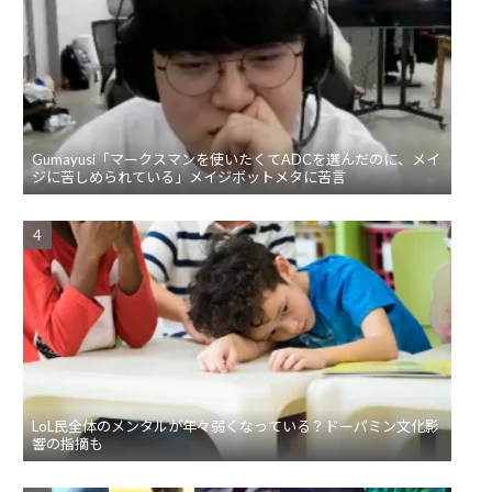
Gumayusi「マークスマンを使いたくてADCを選んだのに、メイ
ジに苦しめられている」メイジボットメタに苦言
LoL民全体のメンタルが年々弱くなっている？ドーパミン文化影
響の指摘も