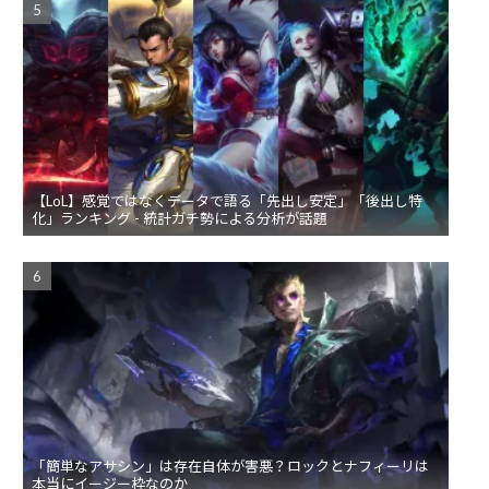
【LoL】感覚ではなくデータで語る「先出し安定」「後出し特
化」ランキング - 統計ガチ勢による分析が話題
「簡単なアサシン」は存在自体が害悪？ロックとナフィーリは
本当にイージー枠なのか