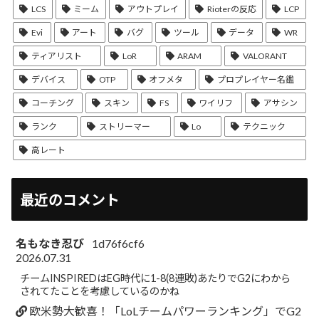
LCS
ミーム
アウトプレイ
Rioterの反応
LCP
Evi
アート
バグ
ツール
データ
WR
ティアリスト
LoR
ARAM
VALORANT
デバイス
OTP
オフメタ
プロプレイヤー名鑑
コーチング
スキン
FS
ワイリフ
アサシン
ランク
ストリーマー
Lo
テクニック
高レート
最近のコメント
名もなき忍び
1d76f6cf6
2026.07.31
チームINSPIREDはEG時代に1-8(8連敗)あたりでG2にわから
されてたことを考慮しているのかね
欧米勢大歓喜！「LoLチームパワーランキング」でG2