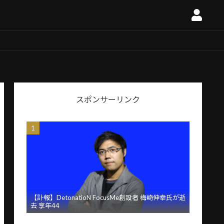
スポンサーリンク
【訃報】DetonatioN FocusMe創設者 梅崎伸幸氏が逝
去 享年44