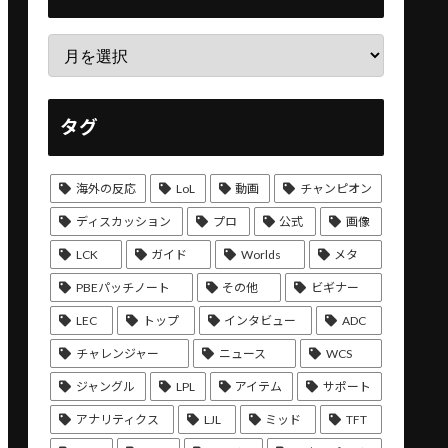
タグ
海外の反応
LoL
動画
チャンピオン
ディスカッション
プロ
公式
画像
LCK
ガイド
Worlds
メタ
PBEパッチノート
その他
ビギナー
LEC
トップ
インタビュー
ADC
チャレンジャー
ニュース
WCS
ジャングル
LPL
アイテム
サポート
アナリティクス
LJL
ミッド
TFT