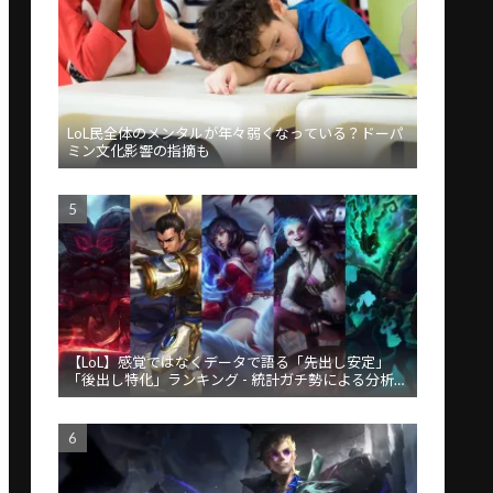
LoL民全体のメンタルが年々弱くなっている？ドーパ
ミン文化影響の指摘も
【LoL】感覚ではなくデータで語る「先出し安定」
「後出し特化」ランキング - 統計ガチ勢による分析が
話題