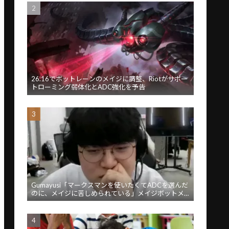
26.16でボットレーンのメイジに調整、Riotがサポー
トローミング弱体化とADC強化を予告
Gumayusi「マークスマンを使いたくてADCを選んだ
のに、メイジに苦しめられている」メイジボットメ
タに苦言