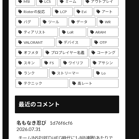
MSI
LCS
ミーム
アウトプレイ
Rioterの反応
LCP
Evi
アート
バグ
ツール
データ
WR
ティアリスト
LoR
ARAM
VALORANT
デバイス
OTP
オフメタ
プロプレイヤー名鑑
コーチング
スキン
FS
ワイリフ
アサシン
ランク
ストリーマー
Lo
テクニック
高レート
最近のコメント
名もなき忍び
1d76f6cf6
2026.07.31
チームINSPIREDはEG時代に1-8(8連敗)あたりで