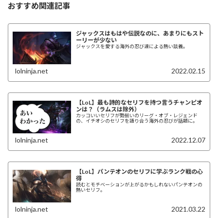
おすすめ関連記事
ジャックスはもはや伝説なのに、あまりにもスト
ーリーが少ない
ジャックスを愛する海外の忍び達による熱い談義。
lolninja.net
2022.02.15
【LoL】最も詩的なセリフを持つ言うチャンピオ
ンは？（ラムスは除外）
カッコいいセリフが勢揃いのリーグ・オブ・レジェンド
の、イチオシのセリフを語り合う海外の忍びが話題に。
lolninja.net
2022.12.07
【LoL】パンテオンのセリフに学ぶランク戦の心
得
読むとモチベーションが上がるかもしれないパンテオンの
熱いセリフ。
lolninja.net
2021.03.22