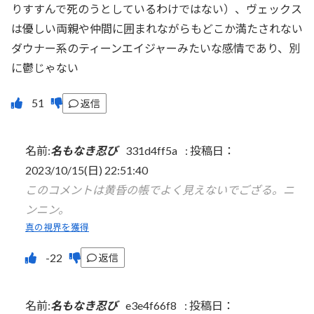
りすすんで死のうとしているわけではない）、ヴェックス
は優しい両親や仲間に囲まれながらもどこか満たされない
ダウナー系のティーンエイジャーみたいな感情であり、別
に鬱じゃない
返信
名前:
名もなき忍び
331d4ff5a
:
投稿日：
2023/10/15(日) 22:51:40
このコメントは黄昏の帳でよく見えないでござる。ニ
ンニン。
真の視界を獲得
返信
名前:
名もなき忍び
e3e4f66f8
:
投稿日：