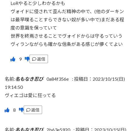
LoRやると少しわかるかも
ヴォイドに侵されて歪んだ精神の中で、(他のダーキン
は最早喋ることすらできない奴が多い中で)まだある程
度の意識を保っていて
世界を終焉させることでヴォイドからは守るっていう
ヴィランながらも確かな信条がある感じが儚くてよい
返信
名前:
名もなき忍び
0a84f356e
:
投稿日：2023/10/15(日)
19:14:50
ヴィエゴは愛に狂ってる
返信
名前:
名もなき忍び
2b63e5920
:
投稿日：2023/10/15(日)