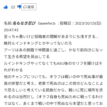
返信
名前:
名もなき忍び
0aaeefecb
:
投稿日：2023/10/15(日)
20:47:41
言っちゃ悪いけど投稿者の理解があまりにも浅すぎる…
絶対ルインドキングとかやってないだろ
アーリはあの旅路で仲間達と過ごし、かなり前向きになっ
て生きる希望を見出してる
ルインドキングやってなくてもASU後のセリフを聞けばそ
れがわかる
他のチャンプについても、オラフは戦いの中で死ぬ事が最
高の栄誉だと考え、老衰で死ぬのはこの世のどんなことよ
り恐ろしいと考えている民族だから、戦いに死に場所を求
めるのは当然だし（オラフ自身も死ぬために戦ってるわけ
ではなく、あくまで戦いの中で死ぬなら本望だと思ってお