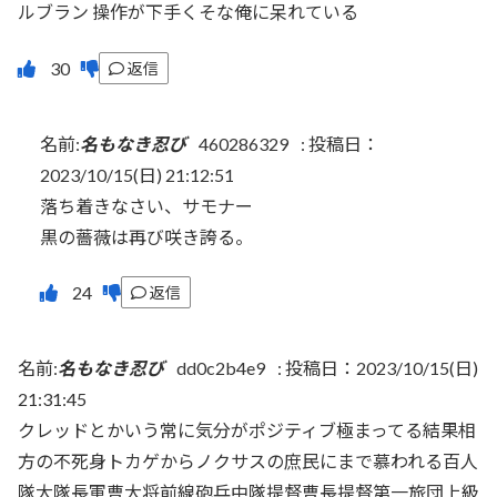
ルブラン 操作が下手くそな俺に呆れている
返信
名前:
名もなき忍び
460286329
:
投稿日：
2023/10/15(日) 21:12:51
落ち着きなさい、サモナー
黒の薔薇は再び咲き誇る。
返信
名前:
名もなき忍び
dd0c2b4e9
:
投稿日：2023/10/15(日)
21:31:45
クレッドとかいう常に気分がポジティブ極まってる結果相
方の不死身トカゲからノクサスの庶民にまで慕われる百人
隊大隊長軍曹大将前線砲兵中隊提督曹長提督第一旅団上級