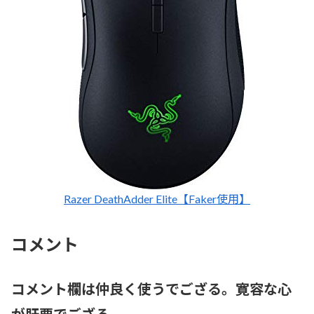
Razer DeathAdder Elite【Faker使用】
コメント
コメント欄は仲良く使うでござる。寛容な心
が肝要でござる。