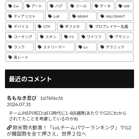
Evi
アート
バグ
ツール
データ
WR
ティアリスト
LoR
ARAM
VALORANT
デバイス
OTP
オフメタ
プロプレイヤー名鑑
コーチング
スキン
FS
ワイリフ
アサシン
ランク
ストリーマー
Lo
テクニック
高レート
最近のコメント
名もなき忍び
1d76f6cf6
2026.07.31
チームINSPIREDはEG時代に1-8(8連敗)あたりでG2にわから
されてたことを考慮しているのかね
欧米勢大歓喜！「LoLチームパワーランキング」でG2
が韓国勢を全て押さえ、世界２位へ