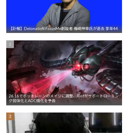
【訃報】DetonatioN FocusMe創設者 梅崎伸幸氏が逝去 享年44
26.16でボットレーンのメイジに調整、Riotがサポートローミン
グ弱体化とADC強化を予告