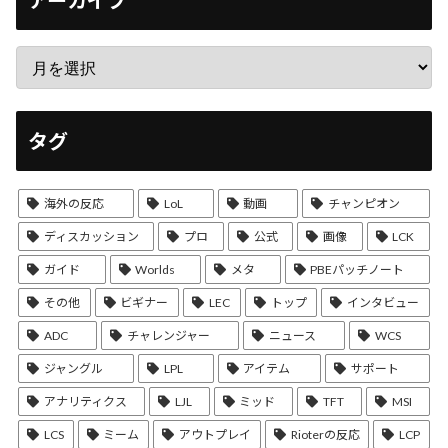
タグ
海外の反応
LoL
動画
チャンピオン
ディスカッション
プロ
公式
画像
LCK
ガイド
Worlds
メタ
PBEパッチノート
その他
ビギナー
LEC
トップ
インタビュー
ADC
チャレンジャー
ニュース
WCS
ジャングル
LPL
アイテム
サポート
アナリティクス
LJL
ミッド
TFT
MSI
LCS
ミーム
アウトプレイ
Rioterの反応
LCP