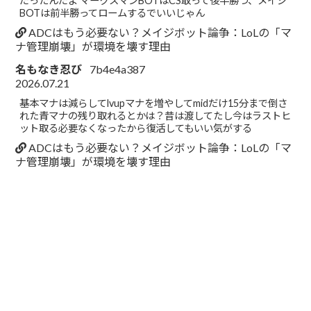
だったんだよ マークスマンBOTはCS取って後半勝つ、メイジ
BOTは前半勝ってロームするでいいじゃん
ADCはもう必要ない？メイジボット論争：LoLの「マ
ナ管理崩壊」が環境を壊す理由
名もなき忍び
7b4e4a387
2026.07.21
基本マナは減らしてlvupマナを増やしてmidだけ15分まで倒さ
れた青マナの残り取れるとかは？昔は渡してたし今はラストヒ
ット取る必要なくなったから復活してもいい気がする
ADCはもう必要ない？メイジボット論争：LoLの「マ
ナ管理崩壊」が環境を壊す理由