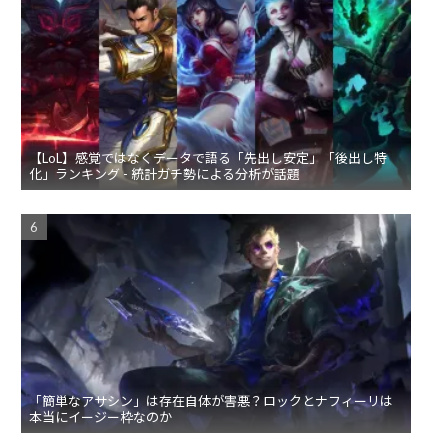
【LoL】感覚ではなくデータで語る「先出し安定」「後出し特
化」ランキング - 統計ガチ勢による分析が話題
「簡単なアサシン」は存在自体が害悪？ロックとナフィーリは
本当にイージー枠なのか