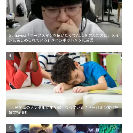
Gumayusi「マークスマンを使いたくてADCを選んだのに、メイ
ジに苦しめられている」メイジボットメタに苦言
LoL民全体のメンタルが年々弱くなっている？ドーパミン文化影
響の指摘も