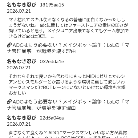
名もなき忍び
18195aa15
2026.07.21
マナ枯れてスキル使えなくなるの普通に面白くなかったしし
ょうがないね。 adcに関してはファーストコアの素材の弱さが
効いていると思う。メイジはコア出来てなくてもゲーム参加で
きるけどadcは無理。 ...
ADCはもう必要ない？メイジボット論争：LoLの「マ
ナ管理崩壊」が環境を壊す理由
名もなき忍び
032edda1e
2026.07.21
それならそれで良いから代わりにもっとMIDにゼリとかルシ
アンとかスモルダーとか置けるような環境に戻して欲しいわ
マークスマンだけBOTレーンにいないといけない環境も大概
おかしい
ADCはもう必要ない？メイジボット論争：LoLの「マ
ナ管理崩壊」が環境を壊す理由
名もなき忍び
22d5a04ea
2026.07.21
直さなくて良くね？ ADCにマークスマンしかいない方が異常