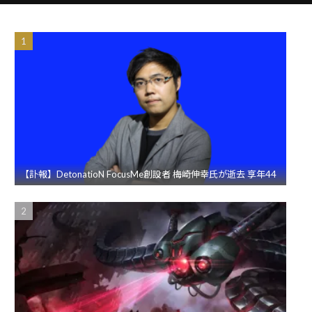
【訃報】DetonatioN FocusMe創設者 梅崎伸幸氏が逝去 享年44