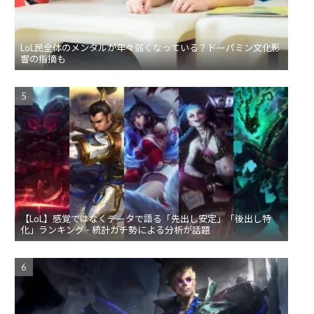
LoL民全体のメンタルが年々弱くなっている？ドーパミン文化影
響の指摘も
【LoL】感覚ではなくデータで語る「先出し安定」「後出し特
化」ランキング - 統計ガチ勢による分析が話題