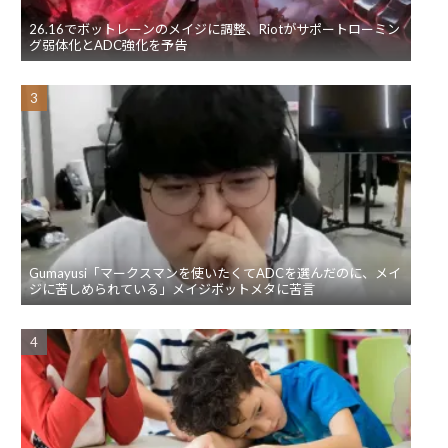
26.16でボットレーンのメイジに調整、Riotがサポートローミン
グ弱体化とADC強化を予告
Gumayusi「マークスマンを使いたくてADCを選んだのに、メイ
ジに苦しめられている」メイジボットメタに苦言