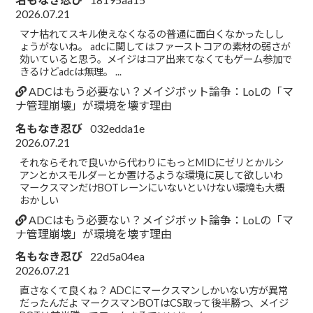
2026.07.21
マナ枯れてスキル使えなくなるの普通に面白くなかったしし
ょうがないね。 adcに関してはファーストコアの素材の弱さが
効いていると思う。メイジはコア出来てなくてもゲーム参加で
きるけどadcは無理。 ...
ADCはもう必要ない？メイジボット論争：LoLの「マ
ナ管理崩壊」が環境を壊す理由
名もなき忍び
032edda1e
2026.07.21
それならそれで良いから代わりにもっとMIDにゼリとかルシ
アンとかスモルダーとか置けるような環境に戻して欲しいわ
マークスマンだけBOTレーンにいないといけない環境も大概
おかしい
ADCはもう必要ない？メイジボット論争：LoLの「マ
ナ管理崩壊」が環境を壊す理由
名もなき忍び
22d5a04ea
2026.07.21
直さなくて良くね？ ADCにマークスマンしかいない方が異常
だったんだよ マークスマンBOTはCS取って後半勝つ、メイジ