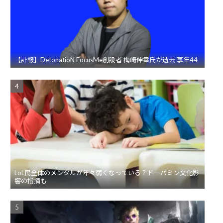
【訃報】DetonatioN FocusMe創設者 梅崎伸幸氏が逝去 享年44
LoL民全体のメンタルが年々弱くなっている？ドーパミン文化影
響の指摘も