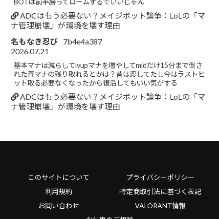
BOTは前半勝ってロームするでいいじゃん
ADCはもう必要ない？メイジボット論争：LoLの「マ
ナ管理崩壊」が環境を壊す理由
名もなき忍び
7b4e4a387
2026.07.21
基本マナは減らしてlvupマナを増やしてmidだけ15分まで倒さ
れた青マナの残り取れるとかは？昔は渡してたし今はラストヒ
ット取る必要なくなったから復活してもいい気がする
ADCはもう必要ない？メイジボット論争：LoLの「マ
ナ管理崩壊」が環境を壊す理由
このサイトについて
プライバシーポリシー
利用規約
特定商取引法に基づく表記
お問い合わせ
VALORANT情報