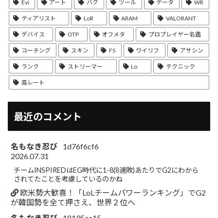
Evi
アート
バグ
ツール
データ
WR
ティアリスト
LoR
ARAM
VALORANT
デバイス
OTP
オフメタ
プロプレイヤー名鑑
コーチング
スキン
FS
ワイリフ
アサシン
ランク
ストリーマー
Lo
テクニック
高レート
最近のコメント
名もなき忍び
1d76f6cf6
2026.07.31
チームINSPIREDはEG時代に1-8(8連敗)あたりでG2にわから
されてたことを考慮しているのかね
欧米勢大歓喜！「LoLチームパワーランキング」でG2
が韓国勢を全て押さえ、世界２位へ
名もなき忍び
18195aa15