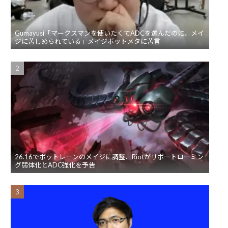
Gumayusi「マークスマンを使いたくてADCを選んだのに、メイ
ジに苦しめられている」メイジボットメタに苦言
26.16でボットレーンのメイジに調整、Riotがサポートローミン
グ弱体化とADC強化を予告