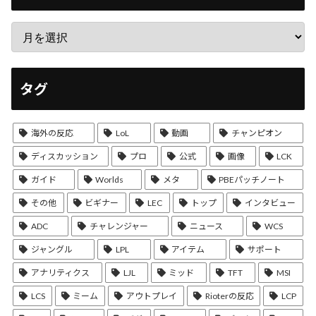
タグ
海外の反応
LoL
動画
チャンピオン
ディスカッション
プロ
公式
画像
LCK
ガイド
Worlds
メタ
PBEパッチノート
その他
ビギナー
LEC
トップ
インタビュー
ADC
チャレンジャー
ニュース
WCS
ジャングル
LPL
アイテム
サポート
アナリティクス
LJL
ミッド
TFT
MSI
LCS
ミーム
アウトプレイ
Rioterの反応
LCP