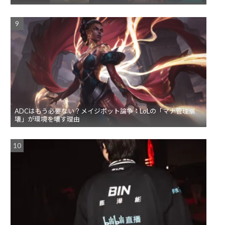
ADCはもう必要ない？メイジボット論争：LoLの「マナ管理崩
壊」が環境を壊す理由