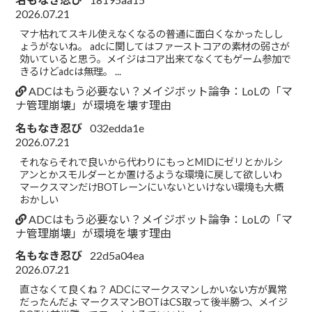
2026.07.21
マナ枯れてスキル使えなくなるの普通に面白くなかったしし
ょうがないね。 adcに関してはファーストコアの素材の弱さが
効いていると思う。メイジはコア出来てなくてもゲーム参加で
きるけどadcは無理。 ...
ADCはもう必要ない？メイジボット論争：LoLの「マ
ナ管理崩壊」が環境を壊す理由
名もなき忍び
032edda1e
2026.07.21
それならそれで良いから代わりにもっとMIDにゼリとかルシ
アンとかスモルダーとか置けるような環境に戻して欲しいわ
マークスマンだけBOTレーンにいないといけない環境も大概
おかしい
ADCはもう必要ない？メイジボット論争：LoLの「マ
ナ管理崩壊」が環境を壊す理由
名もなき忍び
22d5a04ea
2026.07.21
直さなくて良くね？ ADCにマークスマンしかいない方が異常
だったんだよ マークスマンBOTはCS取って後半勝つ、メイジ