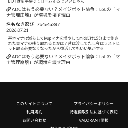
BOTは前半勝ってロームするでいいじゃん
ADCはもう必要ない？メイジボット論争：LoLの「マ
ナ管理崩壊」が環境を壊す理由
名もなき忍び
7b4e4a387
2026.07.21
基本マナは減らしてlvupマナを増やしてmidだけ15分まで倒さ
れた青マナの残り取れるとかは？昔は渡してたし今はラストヒ
ット取る必要なくなったから復活してもいい気がする
ADCはもう必要ない？メイジボット論争：LoLの「マ
ナ管理崩壊」が環境を壊す理由
このサイトについて
プライバシーポリシー
利用規約
特定商取引法に基づく表記
お問い合わせ
VALORANT情報