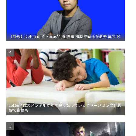
【訃報】DetonatioN FocusMe創設者 梅崎伸幸氏が逝去 享年44
LoL民全体のメンタルが年々弱くなっている？ドーパミン文化影
響の指摘も