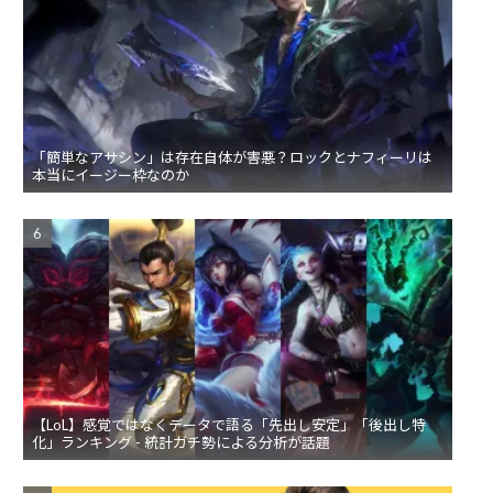
「簡単なアサシン」は存在自体が害悪？ロックとナフィーリは
本当にイージー枠なのか
【LoL】感覚ではなくデータで語る「先出し安定」「後出し特
化」ランキング - 統計ガチ勢による分析が話題