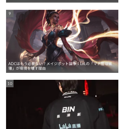
ADCはもう必要ない？メイジボット論争：LoLの「マナ管理崩
壊」が環境を壊す理由