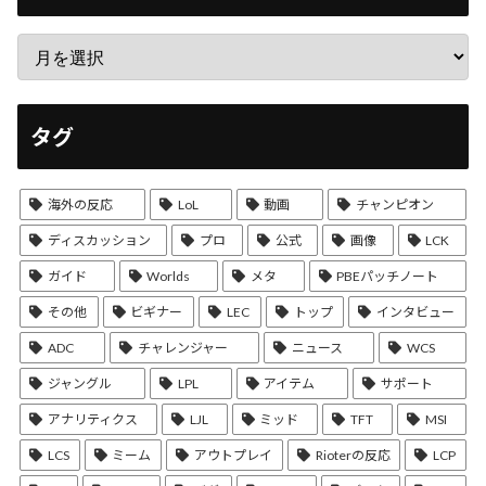
タグ
海外の反応
LoL
動画
チャンピオン
ディスカッション
プロ
公式
画像
LCK
ガイド
Worlds
メタ
PBEパッチノート
その他
ビギナー
LEC
トップ
インタビュー
ADC
チャレンジャー
ニュース
WCS
ジャングル
LPL
アイテム
サポート
アナリティクス
LJL
ミッド
TFT
MSI
LCS
ミーム
アウトプレイ
Rioterの反応
LCP