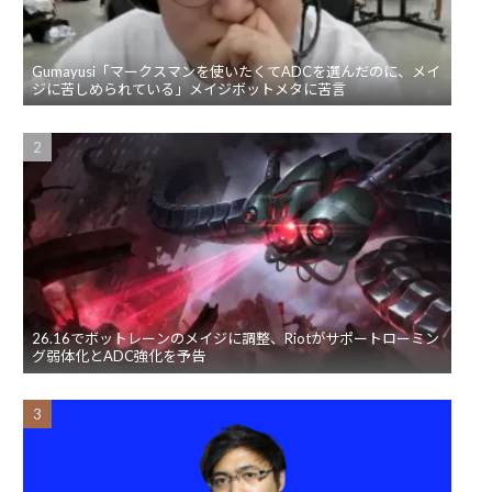
Gumayusi「マークスマンを使いたくてADCを選んだのに、メイ
ジに苦しめられている」メイジボットメタに苦言
26.16でボットレーンのメイジに調整、Riotがサポートローミン
グ弱体化とADC強化を予告