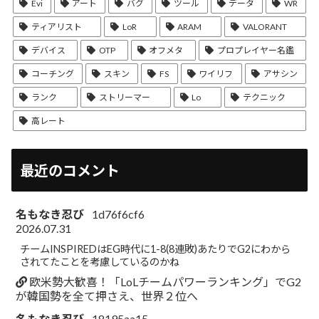
Evi
アート
バグ
ツール
データ
WR
ティアリスト
LoR
ARAM
VALORANT
デバイス
OTP
オフメタ
プロプレイヤー名鑑
コーチング
スキン
FS
ワイリフ
アサシン
ランク
ストリーマー
Lo
テクニック
高レート
最近のコメント
名もなき忍び
1d76f6cf6
2026.07.31
チームINSPIREDはEG時代に1-8(8連敗)あたりでG2にわから
されてたことを考慮しているのかね
欧米勢大歓喜！「LoLチームパワーランキング」でG2
が韓国勢を全て押さえ、世界２位へ
名もなき忍び
18195aa15