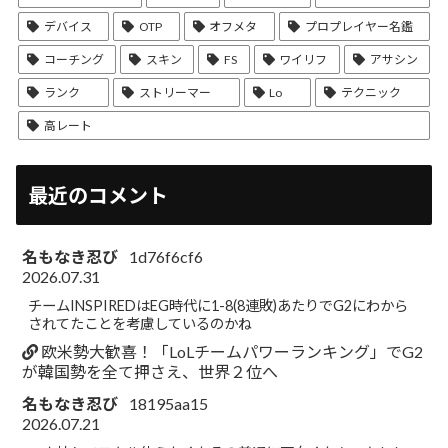
デバイス
OTP
オフメタ
プロプレイヤー名鑑
コーチング
スキン
FS
ワイリフ
アサシン
ランク
ストリーマー
Lo
テクニック
高レート
最近のコメント
名もなき忍び
1d76f6cf6
2026.07.31
チームINSPIREDはEG時代に1-8(8連敗)あたりでG2にわから
されてたことを考慮しているのかね
欧米勢大歓喜！「LoLチームパワーランキング」でG2
が韓国勢を全て押さえ、世界２位へ
名もなき忍び
18195aa15
2026.07.21