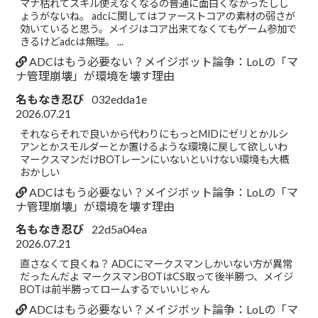
マナ枯れてスキル使えなくなるの普通に面白くなかったしし
ょうがないね。 adcに関してはファーストコアの素材の弱さが
効いていると思う。メイジはコア出来てなくてもゲーム参加で
きるけどadcは無理。 ...
ADCはもう必要ない？メイジボット論争：LoLの「マ
ナ管理崩壊」が環境を壊す理由
名もなき忍び
032edda1e
2026.07.21
それならそれで良いから代わりにもっとMIDにゼリとかルシ
アンとかスモルダーとか置けるような環境に戻して欲しいわ
マークスマンだけBOTレーンにいないといけない環境も大概
おかしい
ADCはもう必要ない？メイジボット論争：LoLの「マ
ナ管理崩壊」が環境を壊す理由
名もなき忍び
22d5a04ea
2026.07.21
直さなくて良くね？ ADCにマークスマンしかいない方が異常
だったんだよ マークスマンBOTはCS取って後半勝つ、メイジ
BOTは前半勝ってロームするでいいじゃん
ADCはもう必要ない？メイジボット論争：LoLの「マ