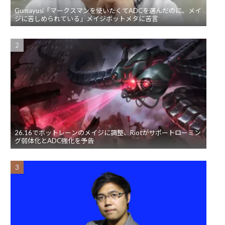
Gumayusi「マークスマンを使いたくてADCを選んだのに、メイ
ジに苦しめられている」メイジボットメタに苦言
26.16でボットレーンのメイジに調整、Riotがサポートローミン
グ弱体化とADC強化を予告