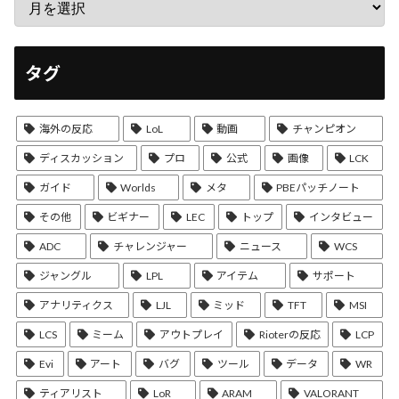
タグ
海外の反応
LoL
動画
チャンピオン
ディスカッション
プロ
公式
画像
LCK
ガイド
Worlds
メタ
PBEパッチノート
その他
ビギナー
LEC
トップ
インタビュー
ADC
チャレンジャー
ニュース
WCS
ジャングル
LPL
アイテム
サポート
アナリティクス
LJL
ミッド
TFT
MSI
LCS
ミーム
アウトプレイ
Rioterの反応
LCP
Evi
アート
バグ
ツール
データ
WR
ティアリスト
LoR
ARAM
VALORANT