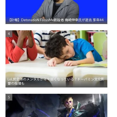
【訃報】DetonatioN FocusMe創設者 梅崎伸幸氏が逝去 享年44
LoL民全体のメンタルが年々弱くなっている？ドーパミン文化影
響の指摘も