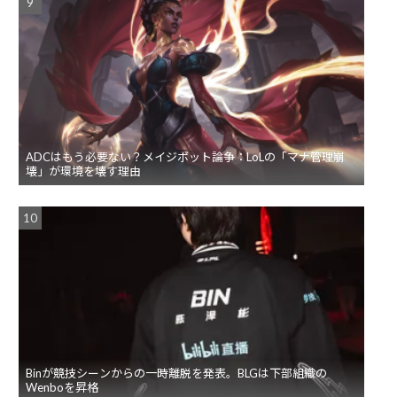
ADCはもう必要ない？メイジボット論争：LoLの「マナ管理崩
壊」が環境を壊す理由
Binが競技シーンからの一時離脱を発表。BLGは下部組織の
Wenboを昇格