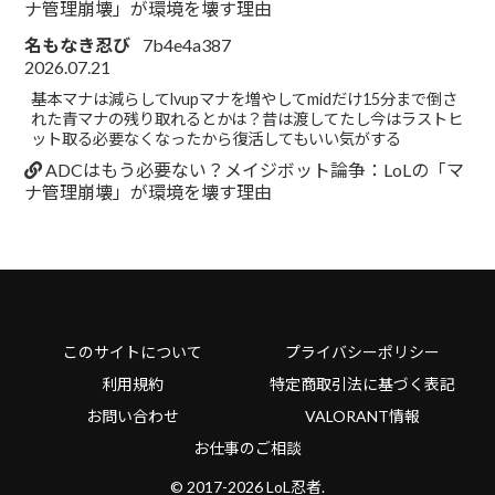
ナ管理崩壊」が環境を壊す理由
名もなき忍び
7b4e4a387
2026.07.21
基本マナは減らしてlvupマナを増やしてmidだけ15分まで倒さ
れた青マナの残り取れるとかは？昔は渡してたし今はラストヒ
ット取る必要なくなったから復活してもいい気がする
ADCはもう必要ない？メイジボット論争：LoLの「マ
ナ管理崩壊」が環境を壊す理由
このサイトについて
プライバシーポリシー
利用規約
特定商取引法に基づく表記
お問い合わせ
VALORANT情報
お仕事のご相談
© 2017-2026 LoL忍者.