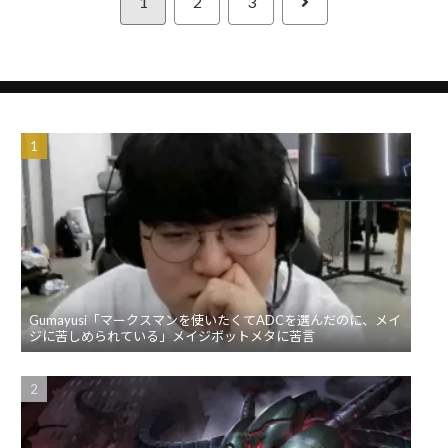
次
1
2
3
へ
Gumayusi「マークスマンを使いたくてADCを選んだのに、メイ
ジに苦しめられている」メイジボットメタに苦言