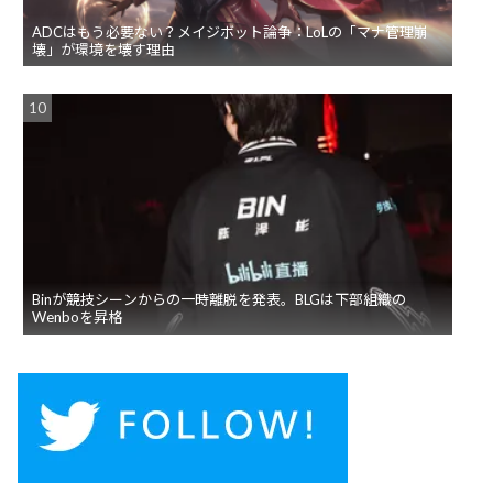
ADCはもう必要ない？メイジボット論争：LoLの「マナ管理崩
壊」が環境を壊す理由
Binが競技シーンからの一時離脱を発表。BLGは下部組織の
Wenboを昇格