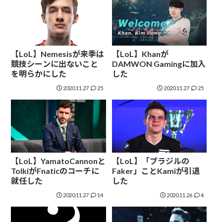
【LoL】Nemesisが来季は
【LoL】Khanが
競技シーンに出ないこと
DAMWON Gamingに加入
を明らかにした
した
2020.11.27
25
2020.11.27
25
【LoL】YamatoCannonと
【LoL】「ブラジルの
TolkiがFnaticのコーチに
Faker」ことKamiが引退
就任した
した
2020.11.27
14
2020.11.26
4