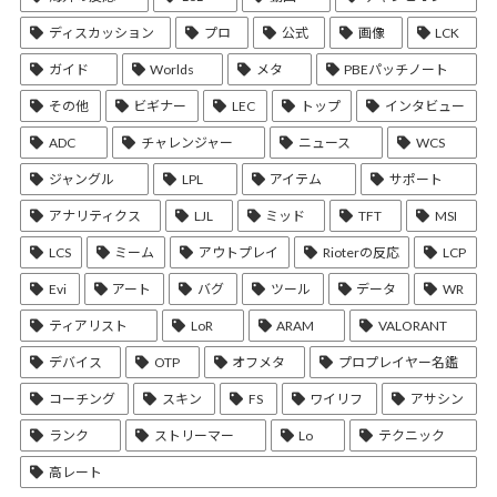
ディスカッション
プロ
公式
画像
LCK
ガイド
Worlds
メタ
PBEパッチノート
その他
ビギナー
LEC
トップ
インタビュー
ADC
チャレンジャー
ニュース
WCS
ジャングル
LPL
アイテム
サポート
アナリティクス
LJL
ミッド
TFT
MSI
LCS
ミーム
アウトプレイ
Rioterの反応
LCP
Evi
アート
バグ
ツール
データ
WR
ティアリスト
LoR
ARAM
VALORANT
デバイス
OTP
オフメタ
プロプレイヤー名鑑
コーチング
スキン
FS
ワイリフ
アサシン
ランク
ストリーマー
Lo
テクニック
高レート