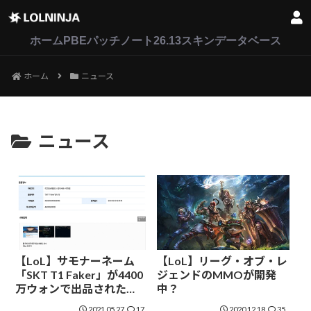
LoL
VALORANT
2XKO
ホーム
PBEパッチノート26.13
スキンデータベース
ホーム
ニュース
ニュース
【LoL】サモナーネーム
【LoL】リーグ・オブ・レ
「SKT T1 Faker」が4400
ジェンドのMMOが開発
万ウォンで出品された
中？
が、Riot Gamesが差し止
2021.05.27
17
2020.12.18
35