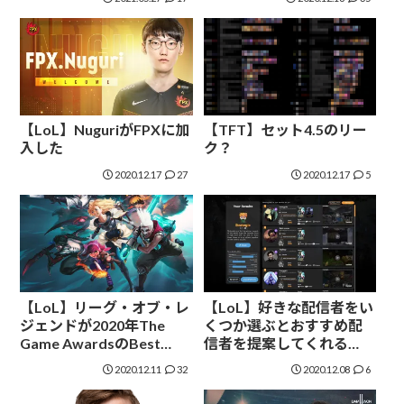
めを請求した
【LoL】NuguriがFPXに加
【TFT】セット4.5のリー
入した
ク？
2020.12.17
27
2020.12.17
5
【LoL】リーグ・オブ・レ
【LoL】好きな配信者をい
ジェンドが2020年The
くつか選ぶとおすすめ配
Game AwardsのBest
信者を提案してくれる
Esports Gameを受賞した
Jumper.tvのアルファ版が
2020.12.11
32
2020.12.08
6
リリースされた