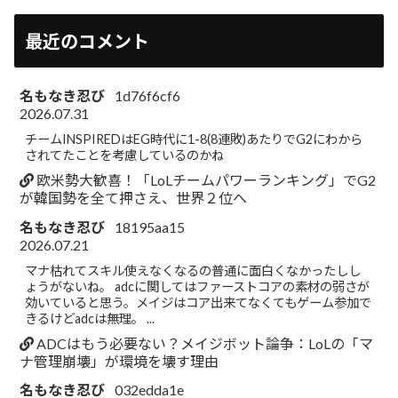
最近のコメント
名もなき忍び
1d76f6cf6
2026.07.31
チームINSPIREDはEG時代に1-8(8連敗)あたりでG2にわから
されてたことを考慮しているのかね
欧米勢大歓喜！「LoLチームパワーランキング」でG2
が韓国勢を全て押さえ、世界２位へ
名もなき忍び
18195aa15
2026.07.21
マナ枯れてスキル使えなくなるの普通に面白くなかったしし
ょうがないね。 adcに関してはファーストコアの素材の弱さが
効いていると思う。メイジはコア出来てなくてもゲーム参加で
きるけどadcは無理。 ...
ADCはもう必要ない？メイジボット論争：LoLの「マ
ナ管理崩壊」が環境を壊す理由
名もなき忍び
032edda1e