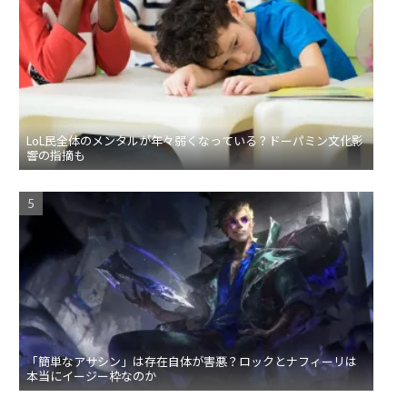
LoL民全体のメンタルが年々弱くなっている？ドーパミン文化影
響の指摘も
「簡単なアサシン」は存在自体が害悪？ロックとナフィーリは
本当にイージー枠なのか