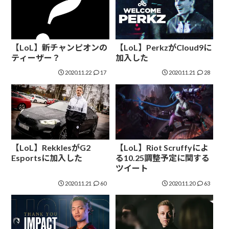
【LoL】新チャンピオンの
【LoL】PerkzがCloud9に
ティーザー？
加入した
2020.11.22
17
2020.11.21
28
【LoL】RekklesがG2
【LoL】Riot Scruffyによ
Esportsに加入した
る10.25調整予定に関する
ツイート
2020.11.21
60
2020.11.20
63