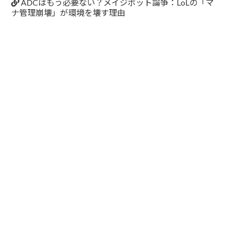
ADCはもう必要ない？メイジボット論争：LoLの「マ
ナ管理崩壊」が環境を壊す理由