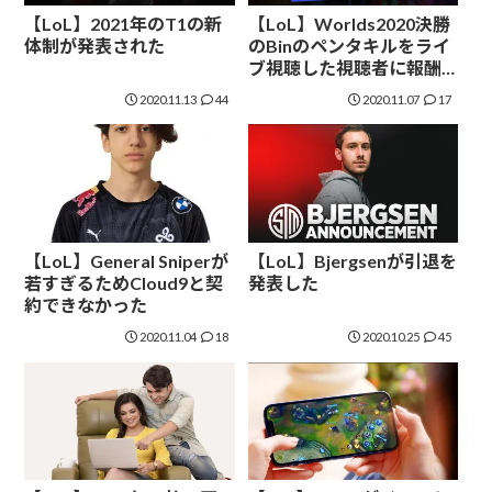
【LoL】2021年のT1の新
【LoL】Worlds2020決勝
体制が発表された
のBinのペンタキルをライ
ブ視聴した視聴者に報酬
が送られる
2020.11.13
44
2020.11.07
17
【LoL】General Sniperが
【LoL】Bjergsenが引退を
若すぎるためCloud9と契
発表した
約できなかった
2020.11.04
18
2020.10.25
45