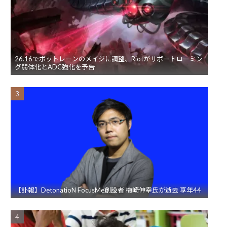
26.16でボットレーンのメイジに調整、Riotがサポートローミン
グ弱体化とADC強化を予告
【訃報】DetonatioN FocusMe創設者 梅崎伸幸氏が逝去 享年44