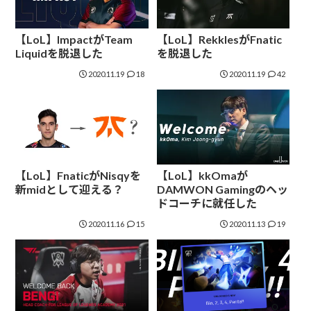
【LoL】ImpactがTeam
【LoL】RekklesがFnatic
Liquidを脱退した
を脱退した
2020.11.19
18
2020.11.19
42
【LoL】FnaticがNisqyを
【LoL】kkOmaが
新midとして迎える？
DAMWON Gamingのヘッ
ドコーチに就任した
2020.11.16
15
2020.11.13
19