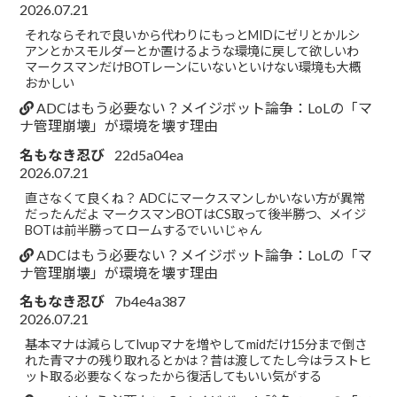
2026.07.21
それならそれで良いから代わりにもっとMIDにゼリとかルシ
アンとかスモルダーとか置けるような環境に戻して欲しいわ
マークスマンだけBOTレーンにいないといけない環境も大概
おかしい
ADCはもう必要ない？メイジボット論争：LoLの「マ
ナ管理崩壊」が環境を壊す理由
名もなき忍び
22d5a04ea
2026.07.21
直さなくて良くね？ ADCにマークスマンしかいない方が異常
だったんだよ マークスマンBOTはCS取って後半勝つ、メイジ
BOTは前半勝ってロームするでいいじゃん
ADCはもう必要ない？メイジボット論争：LoLの「マ
ナ管理崩壊」が環境を壊す理由
名もなき忍び
7b4e4a387
2026.07.21
基本マナは減らしてlvupマナを増やしてmidだけ15分まで倒さ
れた青マナの残り取れるとかは？昔は渡してたし今はラストヒ
ット取る必要なくなったから復活してもいい気がする