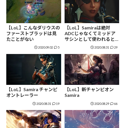
【LoL】こんなダリウスの
【LoL】Samiraは絶対
ファーストブラッドは見
ADCじゃなくてミッドア
たことがない
サシンとして使われると
思う
2020.09.02
5
2020.08.31
29
【LoL】Samira チャンピ
【LoL】新チャンピオン
オントレーラー
Samira
2020.08.31
19
2020.08.29
66