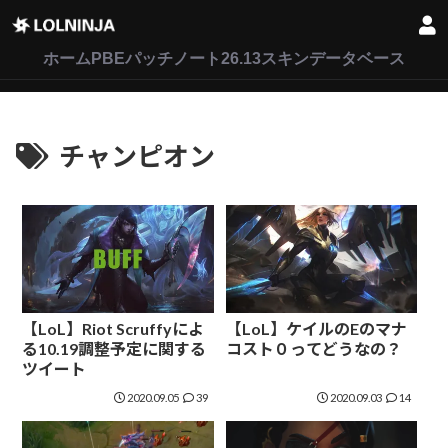
LoL
VALORANT
2XKO
ホーム
PBEパッチノート26.13
スキンデータベース
チャンピオン
【LoL】Riot Scruffyによ
【LoL】ケイルのEのマナ
る10.19調整予定に関する
コスト０ってどうなの？
ツイート
2020.09.05
39
2020.09.03
14