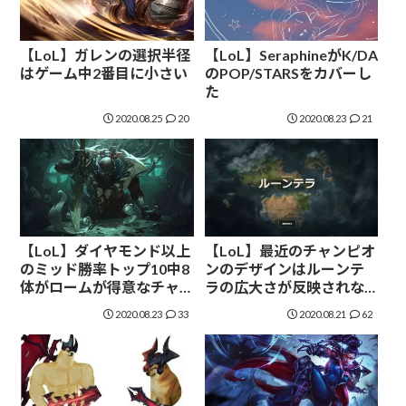
【LoL】ガレンの選択半径
【LoL】SeraphineがK/DA
はゲーム中2番目に小さい
のPOP/STARSをカバーし
た
2020.08.25
20
2020.08.23
21
【LoL】ダイヤモンド以上
【LoL】最近のチャンピオ
のミッド勝率トップ10中8
ンのデザインはルーンテ
体がロームが得意なチャ
ラの広大さが反映されな
ンピオン
い方向に進んでいる
2020.08.23
33
2020.08.21
62