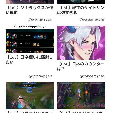
【LoL】ソナラックスが強
【LoL】現在のケイトリン
い理由
は強すぎる
2020.08.11
38
2020.08.10
38
【LoL】ヨネ使いに感謝し
たい
【LoL】ヨネのカウンター
は？
2020.08.08
18
2020.08.07
20