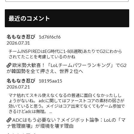
最近のコメント
名もなき忍び
1d76f6cf6
2026.07.31
チームINSPIREDはEG時代に1-8(8連敗)あたりでG2にわから
されてたことを考慮しているのかね
欧米勢大歓喜！「LoLチームパワーランキング」でG2
が韓国勢を全て押さえ、世界２位へ
名もなき忍び
18195aa15
2026.07.21
マナ枯れてスキル使えなくなるの普通に面白くなかったしし
ょうがないね。 adcに関してはファーストコアの素材の弱さが
効いていると思う。メイジはコア出来てなくてもゲーム参加で
きるけどadcは無理。 ...
ADCはもう必要ない？メイジボット論争：LoLの「マ
ナ管理崩壊」が環境を壊す理由