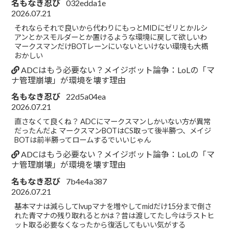
名もなき忍び
032edda1e
2026.07.21
それならそれで良いから代わりにもっとMIDにゼリとかルシ
アンとかスモルダーとか置けるような環境に戻して欲しいわ
マークスマンだけBOTレーンにいないといけない環境も大概
おかしい
ADCはもう必要ない？メイジボット論争：LoLの「マ
ナ管理崩壊」が環境を壊す理由
名もなき忍び
22d5a04ea
2026.07.21
直さなくて良くね？ ADCにマークスマンしかいない方が異常
だったんだよ マークスマンBOTはCS取って後半勝つ、メイジ
BOTは前半勝ってロームするでいいじゃん
ADCはもう必要ない？メイジボット論争：LoLの「マ
ナ管理崩壊」が環境を壊す理由
名もなき忍び
7b4e4a387
2026.07.21
基本マナは減らしてlvupマナを増やしてmidだけ15分まで倒さ
れた青マナの残り取れるとかは？昔は渡してたし今はラストヒ
ット取る必要なくなったから復活してもいい気がする