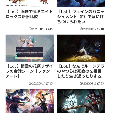
【LoL】画像で見るエイト
【LoL】ヴェインのパニッ
ロックス新旧比較
シュメント（E）で壁に打
ちつけられたい
2020.08.18
45
2020.08.17
18
【LoL】精霊の花祭りザイ
【LoL】なんでルーンテラ
ラの会話シーン【ファン
のやつらは死ぬのを拒否
アート】
したり生き返ったりする
の？キンドレッドはちゃ
2020.08.14
15
2020.08.11
23
んと仕事してるの？特に
狼