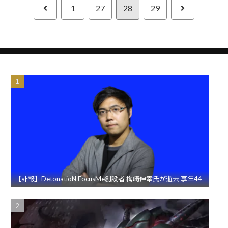
前
次
1
27
28
29
へ
へ
【訃報】DetonatioN FocusMe創設者 梅崎伸幸氏が逝去 享年44