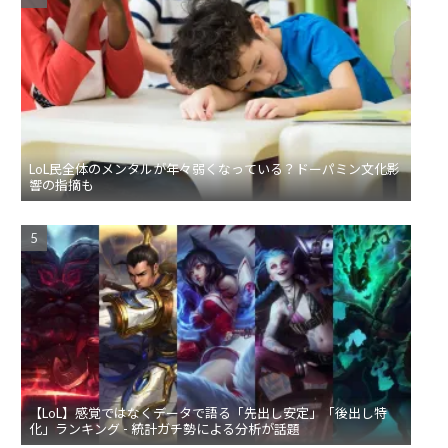
LoL民全体のメンタルが年々弱くなっている？ドーパミン文化影
響の指摘も
【LoL】感覚ではなくデータで語る「先出し安定」「後出し特
化」ランキング - 統計ガチ勢による分析が話題