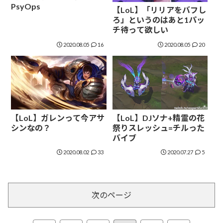
PsyOps
【LoL】「リリアをバフし
ろ」というのはあと1パッ
チ待って欲しい
2020.08.05
16
2020.08.05
20
【LoL】ガレンって今アサ
【LoL】DJソナ+精霊の花
シンなの？
祭りスレッシュ=チルった
バイブ
2020.08.02
33
2020.07.27
5
次のページ