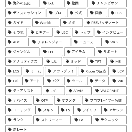
海外の反応
LoL
動画
チャンピオン
ディスカッション
プロ
公式
画像
LCK
ガイド
Worlds
メタ
PBEパッチノート
その他
ビギナー
LEC
トップ
インタビュー
ADC
チャレンジャー
ニュース
WCS
ジャングル
LPL
アイテム
サポート
アナリティクス
LJL
ミッド
TFT
MSI
LCS
ミーム
アウトプレイ
Rioterの反応
LCP
Evi
アート
バグ
ツール
データ
WR
ティアリスト
LoR
ARAM
VALORANT
デバイス
OTP
オフメタ
プロプレイヤー名鑑
コーチング
スキン
FS
ワイリフ
アサシン
ランク
ストリーマー
Lo
テクニック
高レート