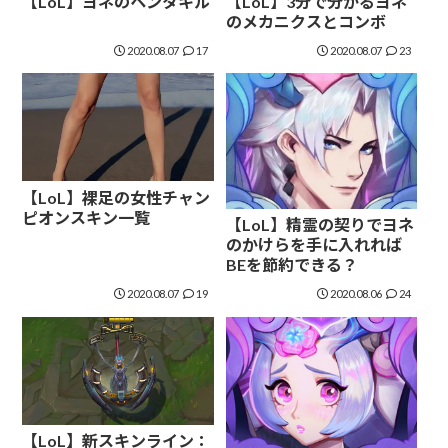
【LoL】ヨネのペンタキル
【LoL】3分で分かるヨネ
のメカニクスとコンボ
2020.08.07
17
2020.08.07
23
【LoL】裸足の女性チャン
ピオンスキン一覧
【LoL】精霊の契りでヨネ
のかけらを手に入れれば
BEを節約できる？
2020.08.07
19
2020.08.06
24
【LoL】新スキンライン：