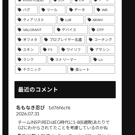
バグ
ツール
データ
WR
ティアリスト
LoR
ARAM
VALORANT
デバイス
OTP
オフメタ
プロプレイヤー名鑑
コーチング
スキン
FS
ワイリフ
アサシン
ランク
ストリーマー
Lo
テクニック
高レート
最近のコメント
名もなき忍び
1d76f6cf6
2026.07.31
チームINSPIREDはEG時代に1-8(8連敗)あたりで
G2にわからされてたことを考慮しているのかね