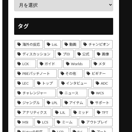
タグ
海外の反応
LoL
動画
チャンピオン
ディスカッション
プロ
公式
画像
LCK
ガイド
Worlds
メタ
PBEパッチノート
その他
ビギナー
LEC
トップ
インタビュー
ADC
チャレンジャー
ニュース
WCS
ジャングル
LPL
アイテム
サポート
アナリティクス
LJL
ミッド
TFT
MSI
LCS
ミーム
アウトプレイ
Rioterの反応
LCP
Evi
アート