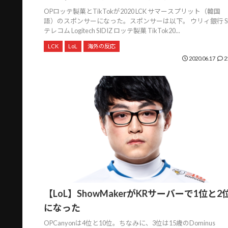
OPロッテ製菓とTikTokが2020 LCK サマースプリット（韓国
語）のスポンサーになった。スポンサーは以下。 ウリィ銀行 S
テレコム Logitech SIDIZ ロッテ製菓 TikTok20...
LCK
LoL
海外の反応
2020.06.17
2
【LoL】ShowMakerがKRサーバーで1位と2
になった
OPCanyonは4位と10位。ちなみに、3位は15歳のDominus