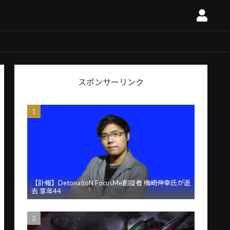
スポンサーリンク
【訃報】DetonatioN FocusMe創設者 梅崎伸幸氏が逝
去 享年44