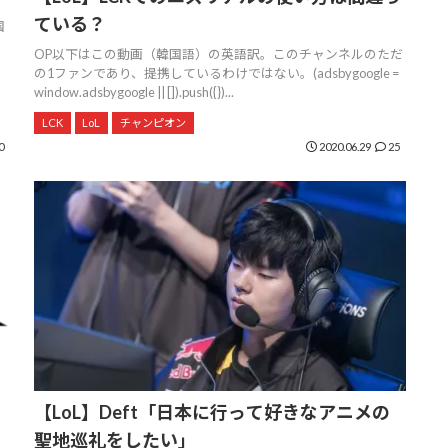
ている？
国
OP以下はこの動画（韓国語）の英語訳。このチャンネルのただ
の1ファンであり、提携しているわけではない。(adsbygoogle =
window.adsbygoogle || []).push({})...
LCK
LoL
チャンピオン
0
2020.06.29
25
【LoL】Deft「日本に行って好きなアニメの
聖地巡礼をしたい」