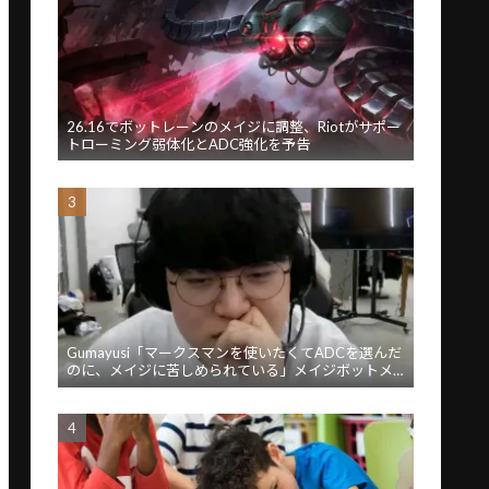
26.16でボットレーンのメイジに調整、Riotがサポー
トローミング弱体化とADC強化を予告
Gumayusi「マークスマンを使いたくてADCを選んだ
のに、メイジに苦しめられている」メイジボットメ
タに苦言