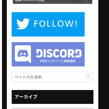
組織のWenboを昇格
アーカイブ