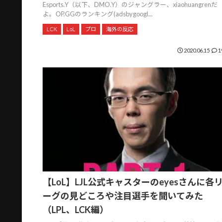
Esports.Y（以下、DMO.Y）のジャングラー、xiaohuangrenだ
よ。OP.GGのランキング(adsbygoogl...
LCK
LoL
プロ
海外の反応
2020.06.15
1
【LoL】LJL公式キャスターのeyesさんに各
ーグの見どころや注目選手を聞いてみた
（LPL、LCK編）