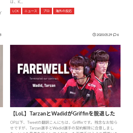
は、K...
ョ
LCK
ニュース
プロ
海外の反応
イ
8
2020.05.29
6
【LoL】TarzanとWadidがGriffinを脱退した
ッ
OP以下、Tweetの翻訳こんにちは、Griffinです。残念なお知ら
ー
せですが、Tarzan選手とWadid選手の契約解除に合意しまし