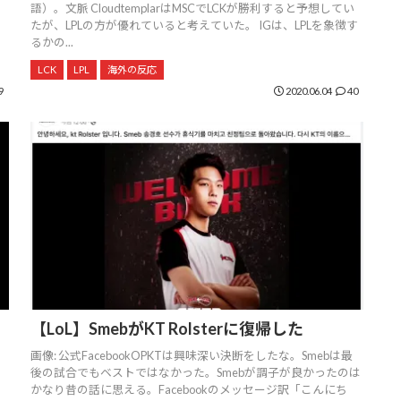
語）。文脈 CloudtemplarはMSCでLCKが勝利すると予想してい
たが、LPLの方が優れていると考えていた。 IGは、LPLを象徴す
るかの...
LCK
LPL
海外の反応
9
2020.06.04
40
リ
【LoL】SmebがKT Rolsterに復帰した
画像: 公式FacebookOPKTは興味深い決断をしたな。Smebは最
後の試合でもベストではなかった。Smebが調子が良かったのは
かなり昔の話に思える。Facebookのメッセージ訳「こんにち