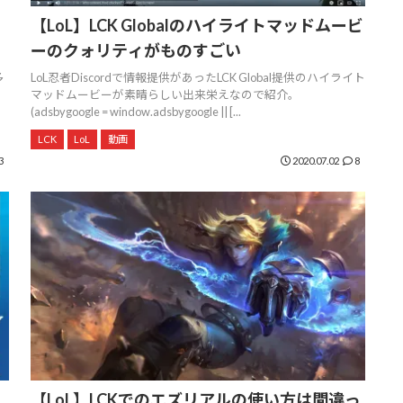
【LoL】LCK Globalのハイライトマッドムービ
ーのクォリティがものすごい
多
LoL忍者Discordで情報提供があったLCK Global提供のハイライト
マッドムービーが素晴らしい出来栄えなので紹介。
(adsbygoogle = window.adsbygoogle || [...
LCK
LoL
動画
3
2020.07.02
8
【LoL】LCKでのエズリアルの使い方は間違っ