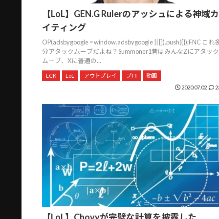
【LoL】GEN.G Rulerのアッシュによる神域カ
イティング
OP(adsbygoogle = window.adsbygoogle || []).push({});FNC これ
分アタックムーブだよね？Summoner1昔はみんなZにアタック
ムーブ、Xに普通の...
LCK
LoL
アウトプレイ
プロ
動画
2020.07.02
2
【LoL】Chovyが完璧な計算を披露した