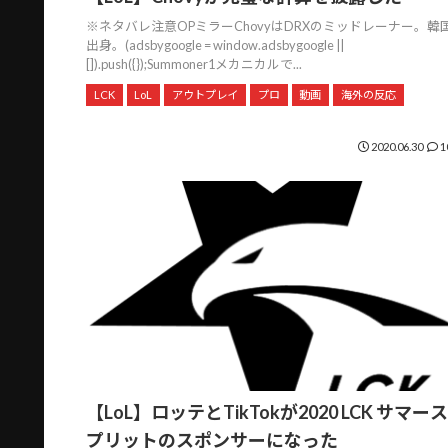
※ネタバレ注意OPミラーChovyはDRXのミッドレーナー。韓
出身。(adsbygoogle = window.adsbygoogle ||
[]).push({});Summoner1メカニカルで...
LCK
LoL
アウトプレイ
プロ
動画
海外の反応
2020.06.30
1
【LoL】ロッテとTikTokが2020 LCK サマース
プリットのスポンサーになった