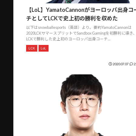
【LoL】YamatoCannonがヨーロッパ出身コ
チとしてLCKで史上初の勝利を収めた
以下はsnowballesports（英語）より。要約YamatoCannonは
2020LCKサマースプリットでSandbox Gamingを初勝利に導き
LCKで勝利した史上初のヨーロッパ出身コーチ...
LCK
LoL
2020.07.07
2