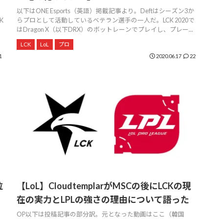
以下はONE Esports（英語）掲載記事より。Deftはシーズン3か
K
らプロとして活動しているベテラン選手の一人だ。LCK 2020で
はDragon X（以下DRX）のボットレーンでプレイし、プレー...
LCK
LoL
プロ
1
2020.06.17
22
位
【LoL】CloudtemplarがMSCの後にLCKの現
在の実力とLPLの強さの理由について語った
OP以下は投稿記事の部分訳。元となった動画はここ（韓国