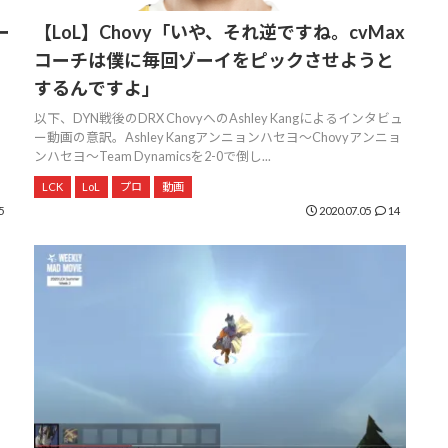
ー
【LoL】Chovy「いや、それ逆ですね。cvMax
コーチは僕に毎回ゾーイをピックさせようと
するんですよ」
、
以下、DYN戦後のDRX ChovyへのAshley Kangによるインタビュ
ー動画の意訳。Ashley Kangアンニョンハセヨ～Chovyアンニョ
ンハセヨ～Team Dynamicsを2-0で倒し...
LCK
LoL
プロ
動画
5
2020.07.05
14