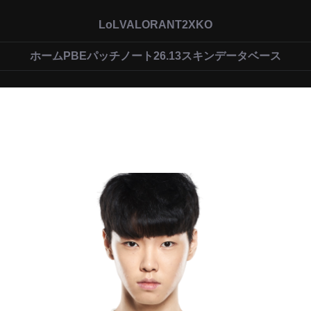
LoL
VALORANT
2XKO
ホーム
PBEパッチノート26.13
スキンデータベース