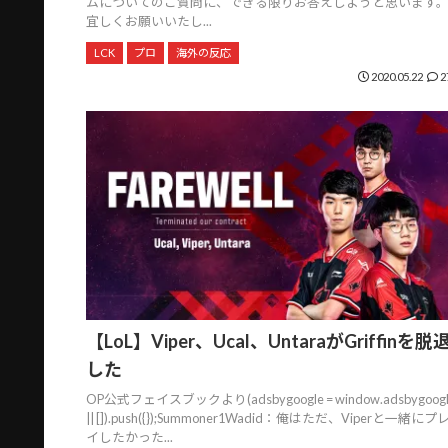
ムについてのご質問に、できる限りお答えしようと思います
宜しくお願いいたし...
LCK
プロ
海外の反応
2020.05.22
2
【LoL】Viper、Ucal、UntaraがGriffinを脱
した
OP公式フェイスブックより(adsbygoogle = window.adsbygoogl
|| []).push({});Summoner1Wadid：俺はただ、Viperと一緒にプ
イしたかった...