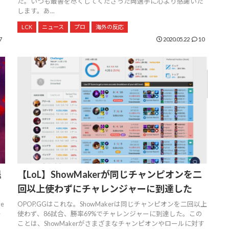
。
た。いつも最善を尽くしてくださった両選手に心より感謝いた
します。あ...
LCK
ニュース
プロ
海外の反応
7
2020.05.22
10
退
【LoL】ShowMakerが同じチャンピオンを二
回以上使わずにチャレンジャーに到達した
e
OPOP.GGはこれな。ShowMakerは同じチャンピオンを二回以上
レ
使わず、86試合、勝率69%でチャレンジャーに到達した。この
ことは、ShowMakerがさまざまなチャンピオンやロールに対す