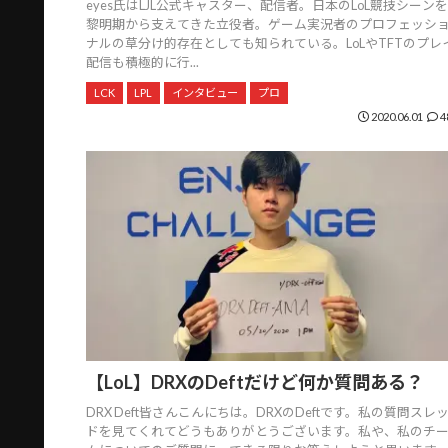
eyes氏はLJL公式キャスター、配信者。日本のLoL競技シーンを
黎明期から支えてきた立役者。ゲーム実況者のプロフェッシ
ナルの草分け的存在としても知られている。LoLやTFTのプレ
配信も積極的に行...
LCK
LPL
インタビュー
プロ
2020.06.01
4
【LoL】DRXのDeftだけど何か質問ある？
DRX Deft皆さんこんにちは。DRXのDeftです。私の質問スレ
ドを見てくれてどうもありがとうございます。私や、私のチ