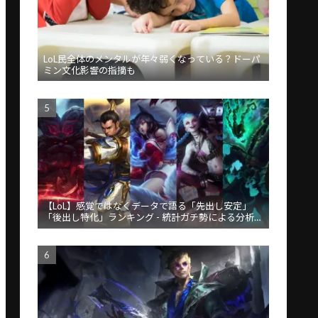
LoL民全体のメンタルが年々弱くなっている？ドーパ
ミン文化影響の指摘も
【LoL】感覚ではなくデータで語る「先出し安定」
「後出し特化」ランキング - 統計ガチ勢による分析が
話題