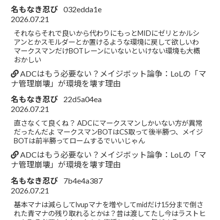
名もなき忍び
032edda1e
2026.07.21
それならそれで良いから代わりにもっとMIDにゼリとかルシ
アンとかスモルダーとか置けるような環境に戻して欲しいわ
マークスマンだけBOTレーンにいないといけない環境も大概
おかしい
ADCはもう必要ない？メイジボット論争：LoLの「マ
ナ管理崩壊」が環境を壊す理由
名もなき忍び
22d5a04ea
2026.07.21
直さなくて良くね？ ADCにマークスマンしかいない方が異常
だったんだよ マークスマンBOTはCS取って後半勝つ、メイジ
BOTは前半勝ってロームするでいいじゃん
ADCはもう必要ない？メイジボット論争：LoLの「マ
ナ管理崩壊」が環境を壊す理由
名もなき忍び
7b4e4a387
2026.07.21
基本マナは減らしてlvupマナを増やしてmidだけ15分まで倒さ
れた青マナの残り取れるとかは？昔は渡してたし今はラストヒ