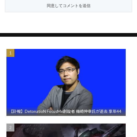
【訃報】DetonatioN FocusMe創設者 梅崎伸幸氏が逝去 享年44