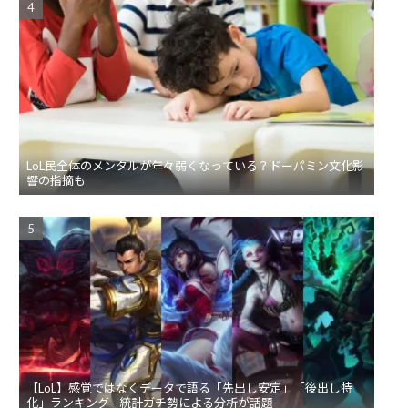
LoL民全体のメンタルが年々弱くなっている？ドーパミン文化影
響の指摘も
【LoL】感覚ではなくデータで語る「先出し安定」「後出し特
化」ランキング - 統計ガチ勢による分析が話題