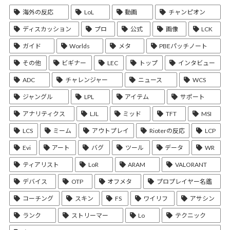
海外の反応
LoL
動画
チャンピオン
ディスカッション
プロ
公式
画像
LCK
ガイド
Worlds
メタ
PBEパッチノート
その他
ビギナー
LEC
トップ
インタビュー
ADC
チャレンジャー
ニュース
WCS
ジャングル
LPL
アイテム
サポート
アナリティクス
LJL
ミッド
TFT
MSI
LCS
ミーム
アウトプレイ
Rioterの反応
LCP
Evi
アート
バグ
ツール
データ
WR
ティアリスト
LoR
ARAM
VALORANT
デバイス
OTP
オフメタ
プロプレイヤー名鑑
コーチング
スキン
FS
ワイリフ
アサシン
ランク
ストリーマー
Lo
テクニック