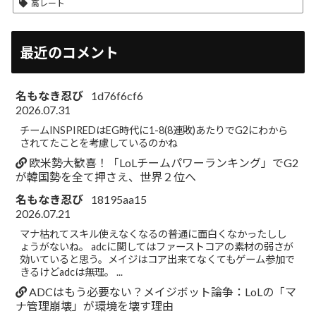
高レート
最近のコメント
名もなき忍び
1d76f6cf6
2026.07.31
チームINSPIREDはEG時代に1-8(8連敗)あたりでG2にわから
されてたことを考慮しているのかね
欧米勢大歓喜！「LoLチームパワーランキング」でG2
が韓国勢を全て押さえ、世界２位へ
名もなき忍び
18195aa15
2026.07.21
マナ枯れてスキル使えなくなるの普通に面白くなかったしし
ょうがないね。 adcに関してはファーストコアの素材の弱さが
効いていると思う。メイジはコア出来てなくてもゲーム参加で
きるけどadcは無理。 ...
ADCはもう必要ない？メイジボット論争：LoLの「マ
ナ管理崩壊」が環境を壊す理由