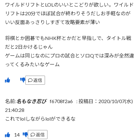
ワイルドリフトとLOLのいいとこどりが欲しい。ワイルド
リフトは20分でほぼ試合が終わりそうだしお手軽なのが
いい反面あっさりしすぎて攻略要素が薄い
将棋とか囲碁でもNHK杯とかだと早指しで、タイトル戦
だと2日かけるじゃん
ゲームは同じなのにプロの試合とソロQでは深みが全然違
ってくるみたいなゲーム
返信
名前:
名もなき忍び
f6708f2a6
:
投稿日：2020/10/07(水)
21:40:28
これでlolしながらlolができるな
返信