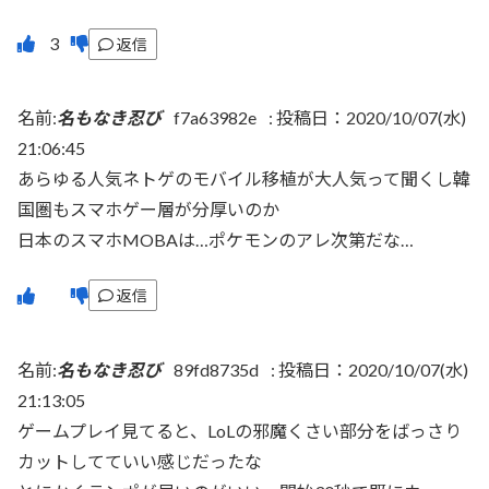
返信
名前:
名もなき忍び
f7a63982e
:
投稿日：2020/10/07(水)
21:06:45
あらゆる人気ネトゲのモバイル移植が大人気って聞くし韓
国圏もスマホゲー層が分厚いのか
日本のスマホMOBAは…ポケモンのアレ次第だな…
返信
名前:
名もなき忍び
89fd8735d
:
投稿日：2020/10/07(水)
21:13:05
ゲームプレイ見てると、LoLの邪魔くさい部分をばっさり
カットしてていい感じだったな