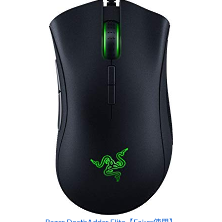
Razer DeathAdder Elite【Faker使用】