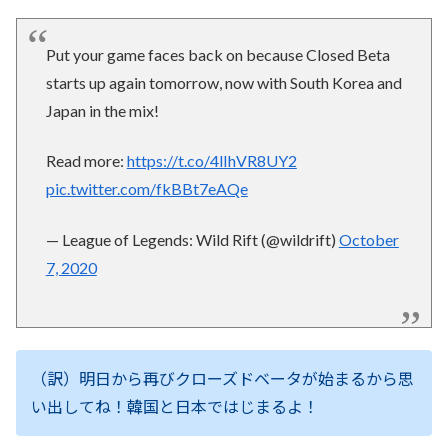
Put your game faces back on because Closed Beta
starts up again tomorrow, now with South Korea and
Japan in the mix!
Read more:
https://t.co/4lIhVR8UY2
pic.twitter.com/fkBBt7eAQe
— League of Legends: Wild Rift (@wildrift)
October
7, 2020
（訳）明日から再びクローズドベータが始まるから思
い出してね！韓国と日本ではじまるよ！