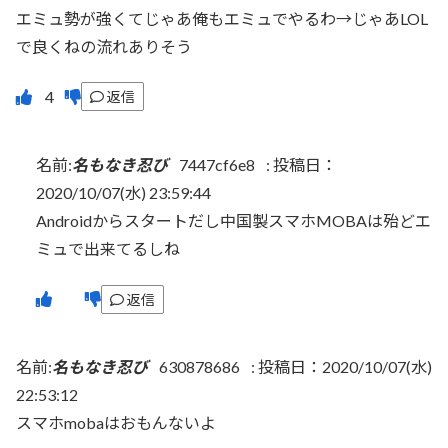
エミュ勢が強くてじゃあ俺もエミュでやるわ→じゃあLOL
で良くねの流れありそう
返信
名前:
名もなき忍び
7447cf6e8
:
投稿日：
2020/10/07(水) 23:59:44
Androidからスタートだし中国製スマホMOBAは殆どエ
ミュで出来てるしね
返信
名前:
名もなき忍び
630878686
:
投稿日：2020/10/07(水)
22:53:12
スマホmobaはおもんないよ