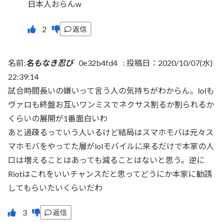
日本人おらんw
返信
名前:
名もなき忍び
0e32b4fd4
:
投稿日：2020/10/07(水)
22:39:14
試合時間長いの嫌いって言う人の気持ちがわからん。lolも
ヴァロも終盤お互いワンミスでネクサス割るか割られるか
くらいの展開が1番面白いわ
あと過疎るっていう人いるけど結局はスマホモバは元々ス
マホモバをやってた層がlolモバイルに来るだけで本家の人
口は増えることはあっても減ることはないと思う。逆に
Riotはこれをいいチャンスだと思ってどうにか本家に勧誘
してもらいたいくらいだわ
返信