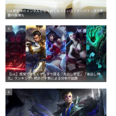
LoL民全体のメンタルが年々弱くなっている？ドーパミン文化影
響の指摘も
【LoL】感覚ではなくデータで語る「先出し安定」「後出し特
化」ランキング - 統計ガチ勢による分析が話題