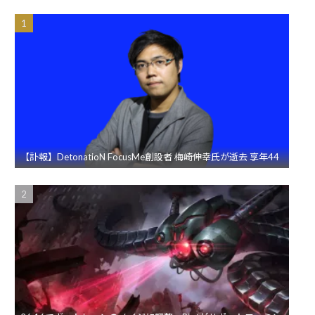
【訃報】DetonatioN FocusMe創設者 梅崎伸幸氏が逝去 享年44