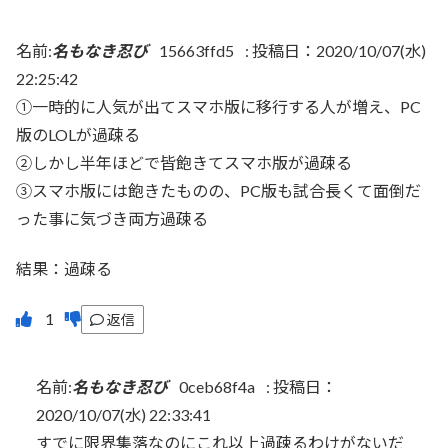
名前:
名もなき忍び
15663ffd5
:
投稿日：2020/10/07(水)
22:25:42
①一時的に人気が出てスマホ版に移行する人が増え、PC
版のLOLが過疎る
②しかし半年ほどで皆飽きてスマホ版が過疎る
③スマホ版には飽きたものの、PC版も試合長くて面倒だ
った事に気づき両方過疎る
結果：過疎る
返信
名前:
名もなき忍び
0ceb68f4a
:
投稿日：
2020/10/07(水) 22:33:41
すでに限界集落なのにこれ以上過疎るわけがないだ